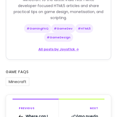
developer‑focused HTML5 articles and share
practical tips on game design, monetisation, and
scripting.
#GamingFAQ
#GameDev
#HTML5
#GameDesign
All posts by Joyst1ck →
GAME FAQS
Minecraft
PREVIOUS
NEXT
Where can I
¿Cómo puedo