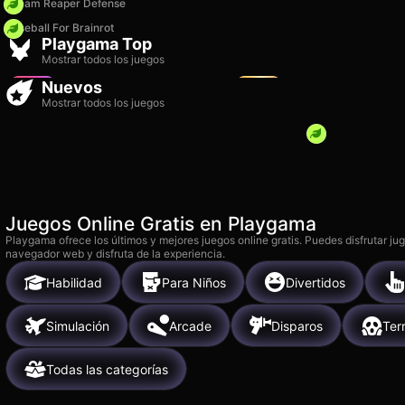
Dream Reaper Defense
Baseball For Brainrot
TB World
Hero Defense King
Playgama Top
15k
2k
Mostrar todos los juegos
Nuevos
Mostrar todos los juegos
Juegos Online Gratis en Playgama
Playgama ofrece los últimos y mejores juegos online gratis. Puedes disfrutar ju
navegador web y disfruta de la experiencia.
Habilidad
Para Niños
Divertidos
Simulación
Arcade
Disparos
Ter
Todas las categorías