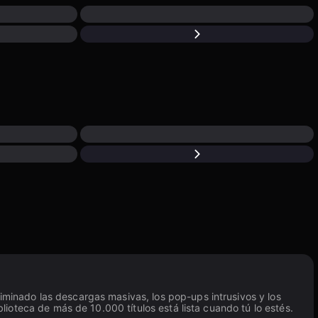
liminado las descargas masivas, los pop-ups intrusivos y los
blioteca de más de 10.000 títulos está lista cuando tú lo estés.