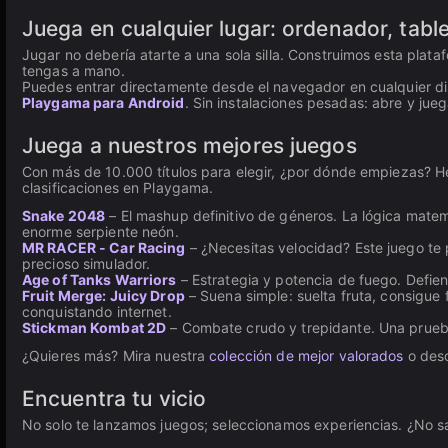
Juega en cualquier lugar: ordenador, table
Jugar no debería atarte a una sola silla. Construimos esta plat
tengas a mano.
Puedes entrar directamente desde el navegador en cualquier disp
Playgama para Android
. Sin instalaciones pesadas: abre y jueg
Juega a nuestros mejores juegos
Con más de 10.000 títulos para elegir, ¿por dónde empiezas? H
clasificaciones en Playgama.
Snake 2048
– El mashup definitivo de géneros. La lógica mat
enorme serpiente neón.
MR RACER - Car Racing
– ¿Necesitas velocidad? Este juego te 
precioso simulador.
Age of Tanks Warriors
– Estrategia y potencia de fuego. Defie
Fruit Merge: Juicy Drop
– Suena simple: suelta fruta, consigue
conquistando internet.
Stickman Kombat 2D
– Combate crudo y trepidante. Una prueba 
¿Quieres más? Mira nuestra
colección de mejor valorados
o desc
Encuentra tu vicio
No solo te lanzamos juegos; seleccionamos experiencias. ¿No s