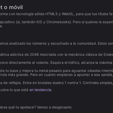
t o móvil
aforma con tecnología sólida HTML5 y WebGL, para que tus títulos f
ositivo (sí, también iOS y Chromebooks). Pero si quieres la experi
a.
emos analizado los números y escuchado a la comunidad. Estos son
emática adictiva de 2048 mezclada con la mecánica clásica de Sna
pone directamente al volante. Esquiva el tráfico, alcanza la máxima
nde tu base y mejora tu metal pesado para aguantar oleadas interm
 fruta más grande. Pero en cuanto empieces a apuntar a esa sandía,
de reflejos. Entra en brutales duelos 1 contra 1. Controles simple
ubre lo que está
en tendencia
.
abes qué te apetece? Vamos a desglosarlo: