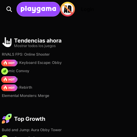
Login
Tendencias ahora
Mostrar todos los juegos
RIVALS FPS: Online Shooter
+1 Speed Keyboard Escape: Obby
Cosmic Convoy
TB World
Stickman Rebirth
Elemental Monsters: Merge
Top Growth
Build and Jump: Aura Obby Tower