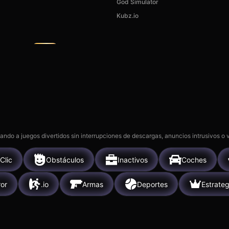
God Simulator
Kubz.io
MR RACER - Car Racing
Deadly De
5k
7k
gando a juegos divertidos sin interrupciones de descargas, anuncios intrusivos o
Clic
Obstáculos
Inactivos
Coches
ror
.io
Armas
Deportes
Estrateg