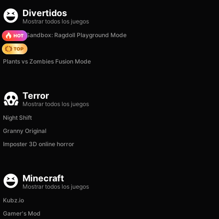
Divertidos
Mostrar todos los juegos
Sprunki Sandbox: Ragdoll Playground Mode
Hedgies
Plants vs Zombies Fusion Mode
Terror
Mostrar todos los juegos
Night Shift
Granny Original
Imposter 3D online horror
Minecraft
Mostrar todos los juegos
Kubz.io
Gamer's Mod