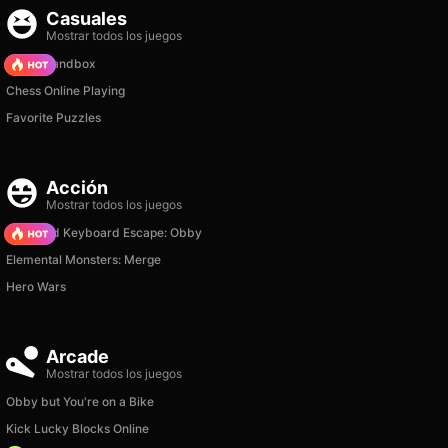
Casuales
Mostrar todos los juegos
Melon Sandbox
Chess Online Playing
Favorite Puzzles
Acción
Mostrar todos los juegos
+1 Speed Keyboard Escape: Obby
Elemental Monsters: Merge
Hero Wars
Arcade
Mostrar todos los juegos
Obby but You're on a Bike
Kick Lucky Blocks Online