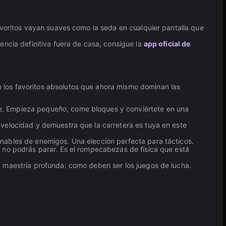
avoritos vayan suaves como la seda en cualquier pantalla que
encia definitiva fuera de casa, consigue la
app oficial de
 los favoritos absolutos que ahora mismo dominan las
ke. Empieza pequeño, come bloques y conviértete en una
 velocidad y demuestra que la carretera es tuya en este
inables de enemigos. Una elección perfecta para tácticos.
 no podrás parar. Es el rompecabezas de física que está
s, maestría profunda: como deben ser los juegos de lucha.