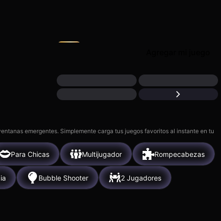
Good Sort Master: Triple
scent
Match
S
5k
Agregar mi juego
 ventanas emergentes. Simplemente carga tus juegos favoritos al instante en tu
Para Chicas
Multijugador
Rompecabezas
ia
Bubble Shooter
2 Jugadores