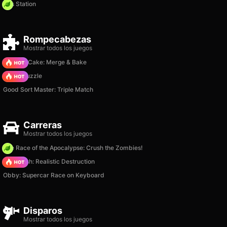
Gas Station
Rompecabezas
Mostrar todos los juegos
Piece of Cake: Merge & Bake
Arrow Puzzle
Good Sort Master: Triple Match
Carreras
Mostrar todos los juegos
The Race of the Apocalypse: Crush the Zombies!
Car Crush: Realistic Destruction
Obby: Supercar Race on Keyboard
Disparos
Mostrar todos los juegos