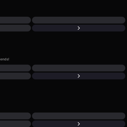
iends!