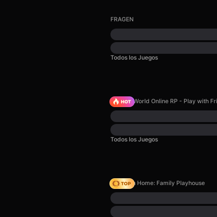
FRAGEN
Todos los Juegos
Sprunki World Online RP - Play with Fr
Todos los Juegos
My Town Home: Family Playhouse