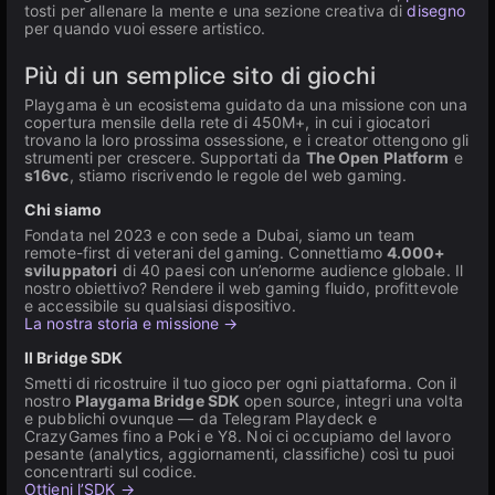
tosti per allenare la mente e una sezione creativa di
disegno
per quando vuoi essere artistico.
Più di un semplice sito di giochi
Playgama è un ecosistema guidato da una missione con una
copertura mensile della rete di 450M+, in cui i giocatori
trovano la loro prossima ossessione, e i creator ottengono gli
strumenti per crescere. Supportati da
The Open Platform
e
s16vc
, stiamo riscrivendo le regole del web gaming.
Chi siamo
Fondata nel 2023 e con sede a Dubai, siamo un team
remote-first di veterani del gaming. Connettiamo
4.000+
sviluppatori
di 40 paesi con un’enorme audience globale. Il
nostro obiettivo? Rendere il web gaming fluido, profittevole
e accessibile su qualsiasi dispositivo.
La nostra storia e missione →
Il Bridge SDK
Smetti di ricostruire il tuo gioco per ogni piattaforma. Con il
nostro
Playgama Bridge SDK
open source, integri una volta
e pubblichi ovunque — da Telegram Playdeck e
CrazyGames fino a Poki e Y8. Noi ci occupiamo del lavoro
pesante (analytics, aggiornamenti, classifiche) così tu puoi
concentrarti sul codice.
Ottieni l’SDK →