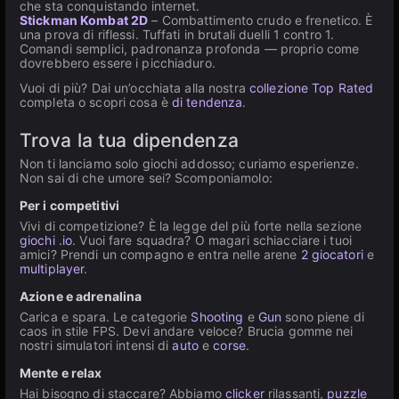
che sta conquistando internet.
Stickman Kombat 2D
– Combattimento crudo e frenetico. È
una prova di riflessi. Tuffati in brutali duelli 1 contro 1.
Comandi semplici, padronanza profonda — proprio come
dovrebbero essere i picchiaduro.
Vuoi di più? Dai un’occhiata alla nostra
collezione Top Rated
completa o scopri cosa è
di tendenza
.
Trova la tua dipendenza
Non ti lanciamo solo giochi addosso; curiamo esperienze.
Non sai di che umore sei? Scomponiamolo:
Per i competitivi
Vivi di competizione? È la legge del più forte nella sezione
giochi .io
. Vuoi fare squadra? O magari schiacciare i tuoi
amici? Prendi un compagno e entra nelle arene
2 giocatori
e
multiplayer
.
Azione e adrenalina
Carica e spara. Le categorie
Shooting
e
Gun
sono piene di
caos in stile FPS. Devi andare veloce? Brucia gomme nei
nostri simulatori intensi di
auto
e
corse
.
Mente e relax
Hai bisogno di staccare? Abbiamo
clicker
rilassanti,
puzzle