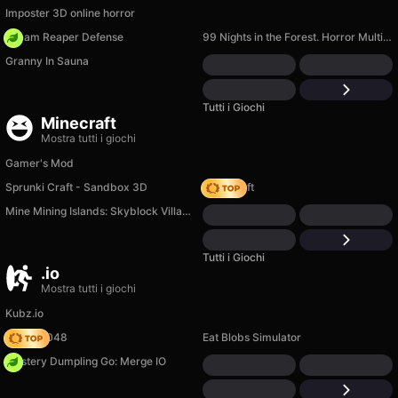
Imposter 3D online horror
Dream Reaper Defense
99 Nights in the Forest. Horror Multiplayer
Granny In Sauna
Tutti i Giochi
Minecraft
Mostra tutti i giochi
Gamer's Mod
Sprunki Craft - Sandbox 3D
Trap Craft
Mine Mining Islands: Skyblock Village!
Tutti i Giochi
.io
Mostra tutti i giochi
Kubz.io
Snake 2048
Eat Blobs Simulator
Mystery Dumpling Go: Merge IO