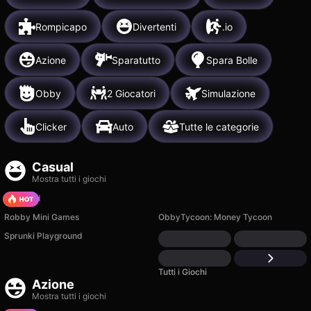
Rompicapo
Divertenti
.io
Azione
Sparatutto
Spara Bolle
Obby
2 Giocatori
Simulazione
Clicker
Auto
Tutte le categorie
Casual
Mostra tutti i giochi
TB World
Robby Mini Games
ObbyTycoon: Money Tycoon
Sprunki Playground
Tutti i Giochi
Azione
Mostra tutti i giochi