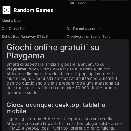
Tutti i Giochi
Random Games
Mecha Duel
Car Crash Test
No, I'm not a zombie
SchoolBoy Runaway STELS
Cryptograms: Secret Text
Giochi online gratuiti su
Playgama
Smetti di aspettare. Inizia a giocare. Benvenuto su
Playgama
, dove l’unica cosa tra te e l’azione è un clic.
Abbiamo eliminato download enormi, pop-up invadenti e
muri di login. Che tu stia ammazzando il tempo durante il
tragitto quotidiano o ti stia preparando a una maratona su
desktop, la nostra libreria con oltre 10.000 titoli è pronta
quando lo sei tu.
Gioca ovunque: desktop, tablet o
mobile
Il gaming non dovrebbe tenerti legato a una sola sedia.
Abbiamo costruito la piattaforma su tecnologie solide come
HTML5 e WebGL, così i tuoi titoli preferiti girano fluidi su