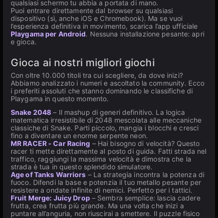
qualsiasi schermo tu abbia a portata di mano.
Puoi entrare direttamente dal browser su qualsiasi
dispositivo (sì, anche iOS e Chromebook). Ma se vuoi
l’esperienza definitiva in movimento, scarica l’app ufficiale
Playgama per Android
. Nessuna installazione pesante: apri
e gioca.
Gioca ai nostri migliori giochi
Con oltre 10.000 titoli tra cui scegliere, da dove inizi?
Abbiamo analizzato i numeri e ascoltato la community. Ecco
i preferiti assoluti che stanno dominando le classifiche di
Playgama in questo momento.
Snake 2048
– Il mashup di generi definitivo. La logica
matematica irresistibile di 2048 mescolata alle meccaniche
classiche di Snake. Parti piccolo, mangia i blocchi e cresci
fino a diventare un enorme serpente neon.
MR RACER - Car Racing
– Hai bisogno di velocità? Questo
racer ti mette direttamente al posto di guida. Fatti strada nel
traffico, raggiungi la massima velocità e dimostra che la
strada è tua in questo splendido simulatore.
Age of Tanks Warriors
– La strategia incontra la potenza di
fuoco. Difendi la base e potenzia il tuo metallo pesante per
resistere a ondate infinite di nemici. Perfetto per i tattici.
Fruit Merge: Juicy Drop
– Sembra semplice: lascia cadere
frutta, crea frutta più grande. Ma una volta che inizi a
puntare all’anguria, non riuscirai a smettere. Il puzzle fisico