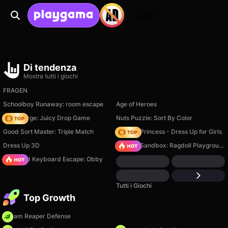
Login
Di tendenza
Mostra tutti i giochi
FRAGEN
Schoolboy Runaway: room escape
Age of Heroes
Fruit Merge: Juicy Drop Game
Nuts Puzzle: Sort By Color
Good Sort Master: Triple Match
Fashion Princess - Dress Up for Girls
Dress Up 3D
Sprunki Sandbox: Ragdoll Playground Mode
+1 Speed Keyboard Escape: Obby
Tutti i Giochi
Top Growth
Dream Reaper Defense