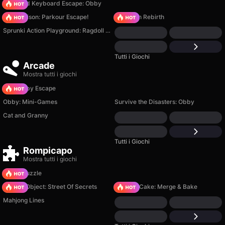
+1 Speed Keyboard Escape: Obby
Barry Prison: Parkour Escape!
Stickman Rebirth
Sprunki Action Playground: Ragdoll Sandbox
Tutti i Giochi
Arcade
Mostra tutti i giochi
Your Obby Escape
Obby: Mini-Games
Survive the Disasters: Obby
Cat and Granny
Tutti i Giochi
Rompicapo
Mostra tutti i giochi
Arrow Puzzle
Hidden Object: Street Of Secrets
Piece of Cake: Merge & Bake
Mahjong Lines