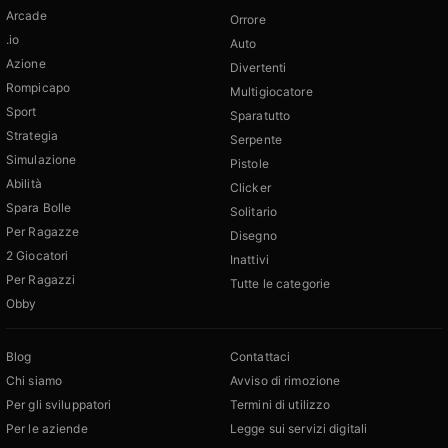
Arcade
Orrore
.io
Auto
Azione
Divertenti
Rompicapo
Multigiocatore
Sport
Sparatutto
Strategia
Serpente
Simulazione
Pistole
Abilità
Clicker
Spara Bolle
Solitario
Per Ragazze
Disegno
2 Giocatori
Inattivi
Per Ragazzi
Tutte le categorie
Obby
Blog
Contattaci
Chi siamo
Avviso di rimozione
Per gli sviluppatori
Termini di utilizzo
Per le aziende
Legge sui servizi digitali