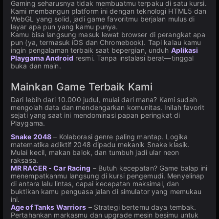
Gaming seharusnya tidak membuatmu terpaku di satu kursi.
Kami membangun platform ini dengan teknologi HTML5 dan
WebGL yang solid, jadi game favoritmu berjalan mulus di
layar apa pun yang kamu punya.
Kamu bisa langsung masuk lewat browser di perangkat apa
pun (ya, termasuk iOS dan Chromebook). Tapi kalau kamu
ingin pengalaman terbaik saat bepergian, unduh
Aplikasi
Playgama Android
resmi. Tanpa instalasi berat—tinggal
buka dan main.
Mainkan Game Terbaik Kami
Dari lebih dari 10.000 judul, mulai dari mana? Kami sudah
mengolah data dan mendengarkan komunitas. Inilah favorit
sejati yang saat ini mendominasi papan peringkat di
Playgama.
Snake 2048
– Kolaborasi genre paling mantap. Logika
matematika adiktif 2048 dipadu mekanik Snake klasik.
Mulai kecil, makan balok, dan tumbuh jadi ular neon
raksasa.
MR RACER - Car Racing
– Butuh kecepatan? Game balap ini
menempatkanmu langsung di kursi pengemudi. Menyelinap
di antara lalu lintas, capai kecepatan maksimal, dan
buktikan kamu penguasa jalan di simulator yang memukau
ini.
Age of Tanks Warriors
– Strategi bertemu daya tembak.
Pertahankan markasmu dan upgrade mesin besimu untuk