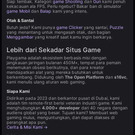
Siap tembak. Kategori
game Shooting
dan
Gun
kami penuh
kekacauan ala FPS. Perlu ngebut? Bakar ban di simulator
game Mobil
dan
Balap
kami yang intens.
Otak & Santai
Butuh jeda? Kami punya
game Clicker
yang santai,
Puzzle
yang menantang untuk mengasah otak, dan bagian
Menggambar
yang kreatif saat kamu ingin berkarya.
Lebih dari Sekadar Situs Game
Playgama adalah ekosistem berbasis misi dengan
jangkauan jaringan bulanan 450M+, tempat para pemain
menemukan obsesi berikutnya, dan para kreator
mendapatkan alat yang mereka butuhkan untuk
berkembang. Didukung oleh
The Open Platform
dan
s16vc
,
kami menulis ulang aturan web gaming.
Siapa Kami
Didirikan pada 2023 dan berkantor pusat di Dubai, kami
adalah tim remote-first berisi veteran industri game. Kami
menghubungkan
4.000+ developer
dari 40 negara dengan
audiens global yang besar. Tujuan kami? Membuat web
gaming mulus, menguntungkan, dan dapat diakses di
perangkat apa pun.
Cerita & Misi Kami →