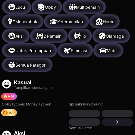
Lucu
Obby
Multipemain
Menembak
Keterampilan
Horor
Aksi
2 Pemain
.io
Olahraga
Untuk Perempuan
Simulasi
Mobil
Semua kategori
Kasual
Tampilkan semua game
TB World
ObbyTycoon: Money Tycoon
Sprunki Playground
Hedgies
Semua Game
Aksi