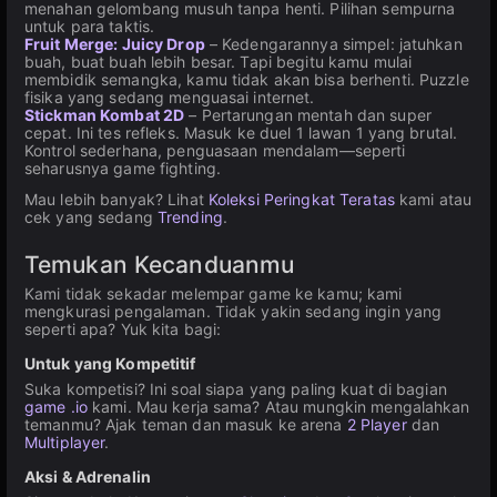
menahan gelombang musuh tanpa henti. Pilihan sempurna
untuk para taktis.
Fruit Merge: Juicy Drop
– Kedengarannya simpel: jatuhkan
buah, buat buah lebih besar. Tapi begitu kamu mulai
membidik semangka, kamu tidak akan bisa berhenti. Puzzle
fisika yang sedang menguasai internet.
Stickman Kombat 2D
– Pertarungan mentah dan super
cepat. Ini tes refleks. Masuk ke duel 1 lawan 1 yang brutal.
Kontrol sederhana, penguasaan mendalam—seperti
seharusnya game fighting.
Mau lebih banyak? Lihat
Koleksi Peringkat Teratas
kami atau
cek yang sedang
Trending
.
Temukan Kecanduanmu
Kami tidak sekadar melempar game ke kamu; kami
mengkurasi pengalaman. Tidak yakin sedang ingin yang
seperti apa? Yuk kita bagi:
Untuk yang Kompetitif
Suka kompetisi? Ini soal siapa yang paling kuat di bagian
game .io
kami. Mau kerja sama? Atau mungkin mengalahkan
temanmu? Ajak teman dan masuk ke arena
2 Player
dan
Multiplayer
.
Aksi & Adrenalin