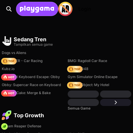
Login
Sedang Tren
Tampilkan semua game
Dogs vs Aliens
MR RACER - Car Racing
BMG: Ragdoll Car Race
Kubz.io
Snake 2048
+1 Speed Keyboard Escape: Obby
Gym Simulator Online Escape
Obby: Supercar Race on Keyboard
Hidden Object: My Hotel
Piece of Cake: Merge & Bake
Semua Game
Top Growth
Dream Reaper Defense