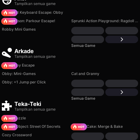
Tampilkan semua game
+1 Speed Keyboard Escape: Obby
Barry Prison: Parkour Escape!
Sprunki Action Playground: Ragdoll Sandbox
Robby Mini Games
Semua Game
Arkade
Tampilkan semua game
Your Obby Escape
Obby: Mini-Games
Cat and Granny
Obby: +1 Jump per Click
Semua Game
Teka-Teki
Tampilkan semua game
Arrow Puzzle
Hidden Object: Street Of Secrets
Piece of Cake: Merge & Bake
Cozy Crossword