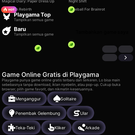
Magical Diary: Paper Dress Up
Night Shift
Stickman Rebirth
Baseball For Brainrot
Snake 2048
Deadly Descent
Playgama Top
3k
7k
Tampilkan semua game
Baru
Tambahkan game saya
Tampilkan semua game
Game Online Gratis di Playgama
Playgama punya game online gratis terbaru dan terkeren. Lo bisa main
sebebasnya tanpa download, iklan nyebelin, atau pop-up. Cukup buka
browser, pilih game favorit, dan nikmatin keseruannya.
Menganggur
Solitaire
Penembak Gelembung
Ular
Teka-Teki
Kliker
Arkade