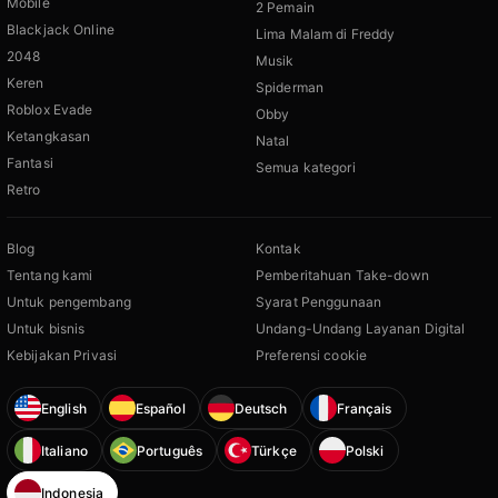
Mobile
2 Pemain
Blackjack Online
Lima Malam di Freddy
2048
Musik
Keren
Spiderman
Roblox Evade
Obby
Ketangkasan
Natal
Fantasi
Semua kategori
Retro
Blog
Kontak
Tentang kami
Pemberitahuan Take-down
Untuk pengembang
Syarat Penggunaan
Untuk bisnis
Undang-Undang Layanan Digital
Kebijakan Privasi
Preferensi cookie
English
Español
Deutsch
Français
Italiano
Português
Türkçe
Polski
Indonesia