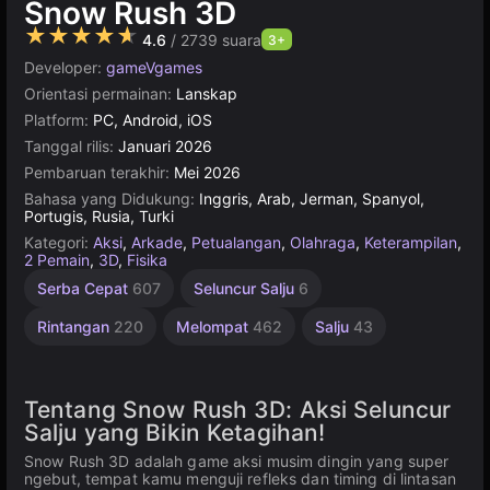
Snow Rush 3D
★★★★★
4.6
/ 2739 suara
3+
Developer:
gameVgames
Orientasi permainan:
Lanskap
Platform:
PC, Android, iOS
Tanggal rilis:
Januari 2026
Pembaruan terakhir:
Mei 2026
Bahasa yang Didukung:
Inggris, Arab, Jerman, Spanyol,
Portugis, Rusia, Turki
Kategori:
Aksi
,
Arkade
,
Petualangan
,
Olahraga
,
Keterampilan
,
2 Pemain
,
3D
,
Fisika
Serba Cepat
607
Seluncur Salju
6
Rintangan
220
Melompat
462
Salju
43
Tentang Snow Rush 3D: Aksi Seluncur
Salju yang Bikin Ketagihan!
Snow Rush 3D adalah game aksi musim dingin yang super
ngebut, tempat kamu menguji refleks dan timing di lintasan