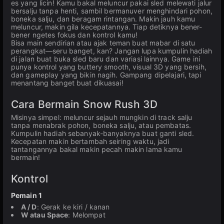
es yang licin! Kamu bakal meluncur pakai sled melewati jalur
bersalju tanpa henti, sambil bermanuver menghindari pohon,
boneka salju, dan beragam rintangan. Makin jauh kamu
meluncur, makin gila kecepatannya. Tiap detiknya bener-
bener ngetes fokus dan kontrol kamu!
Bisa main sendirian atau ajak teman buat mabar di satu
perangkat—seru banget, kan? Jangan lupa kumpulin hadiah
di jalan buat buka sled baru dan variasi lainnya. Game ini
punya kontrol yang buttery smooth, visual 3D yang bersih,
dan gameplay yang bikin nagih. Gampang dipelajari, tapi
menantang banget buat dikuasai!
Cara Bermain Snow Rush 3D
Misinya simpel: meluncur sejauh mungkin di track salju
tanpa menabrak pohon, boneka salju, atau pembatas.
Kumpulin hadiah sebanyak-banyaknya buat ganti sled.
Kecepatan makin bertambah seiring waktu, jadi
tantangannya bakal makin pecah makin lama kamu
bermain!
Kontrol
Pemain 1
A / D
: Gerak ke kiri / kanan
W atau Space
: Melompat