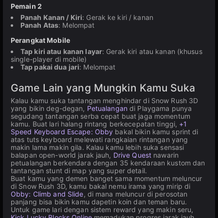
Pemain 2
Panah Kanan / Kiri
: Gerak ke kiri / kanan
Panah Atas
: Melompat
Perangkat Mobile
Tap kiri atau kanan layar
: Gerak kiri atau kanan (khusus
single-player di mobile)
Tap pakai dua jari
: Melompat
Game Lain yang Mungkin Kamu Suka
Kalau kamu suka tantangan menghindar di Snow Rush 3D
yang bikin deg-degan,
Petualangan
di Playgama punya
segudang tantangan serba cepat buat jaga momentum
kamu. Buat lari halang rintang berkecepatan tinggi,
+1
Speed Keyboard Escape: Obby
bakal bikin kamu sprint di
atas tuts keyboard melewati rangkaian rintangan yang
makin lama makin gila. Kalau kamu lebih suka sensasi
balapan open-world jarak jauh,
Drive Quest
nawarin
petualangan berkendara dengan 35 kendaraan kustom dan
tantangan stunt di map yang super detail.
Buat kamu yang demen banget sama momentum meluncur
di Snow Rush 3D, kamu bakal nemu irama yang mirip di
Obby: Climb and Slide
, di mana meluncur di perosotan
panjang bisa bikin kamu dapetin koin dan teman baru.
Untuk game lari dengan sistem reward yang makin seru,
Kick Lucky Blocks Online
memadukan progres jarak jauh