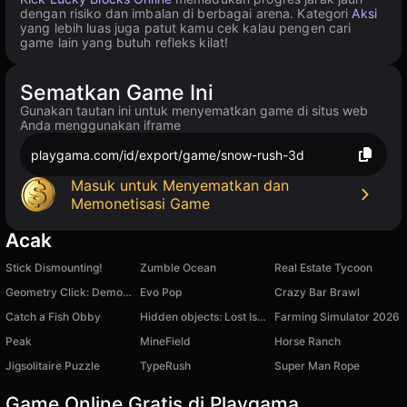
dengan risiko dan imbalan di berbagai arena. Kategori
Aksi
yang lebih luas juga patut kamu cek kalau pengen cari
game lain yang butuh refleks kilat!
Sematkan Game Ini
Gunakan tautan ini untuk menyematkan game di situs web
Anda menggunakan iframe
playgama.com/id/export/game/snow-rush-3d
Masuk untuk Menyematkan dan
Memonetisasi Game
Acak
Stick Dismounting!
Zumble Ocean
Real Estate Tycoon
Geometry Click: Demon Evolution
Evo Pop
Crazy Bar Brawl
Catch a Fish Obby
Hidden objects: Lost Island 2
Farming Simulator 2026
Peak
MineField
Horse Ranch
Jigsolitaire Puzzle
TypeRush
Super Man Rope
Game Online Gratis di Playgama