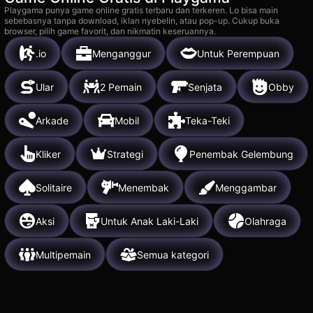
Playgama punya game online gratis terbaru dan terkeren. Lo bisa main
sebebasnya tanpa download, iklan nyebelin, atau pop-up. Cukup buka
browser, pilih game favorit, dan nikmatin keseruannya.
.io
Menganggur
Untuk Perempuan
Ular
2 Pemain
Senjata
Obby
Arkade
Mobil
Teka-Teki
Kliker
Strategi
Penembak Gelembung
Solitaire
Menembak
Menggambar
Aksi
Untuk Anak Laki-Laki
Olahraga
Multipemain
Semua kategori