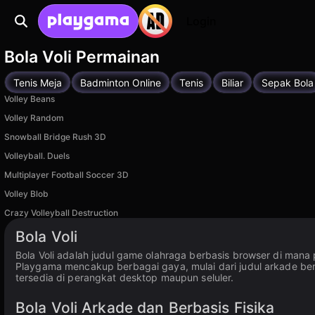
Login
Bola Voli Permainan
Tenis Meja
Badminton Online
Tenis
Biliar
Sepak Bola
Volley Beans
Volley Random
Snowball Bridge Rush 3D
Volleyball. Duels
Multiplayer Football Soccer 3D
Volley Blob
Crazy Volleyball Destruction
Bola Voli
Bola Voli adalah judul game olahraga berbasis browser di mana
Playgama mencakup berbagai gaya, mulai dari judul arkade be
tersedia di perangkat desktop maupun seluler.
Bola Voli Arkade dan Berbasis Fisika