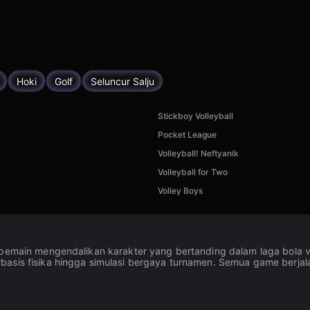
Hoki
Golf
Seluncur Salju
Stickboy Volleyball
Pocket League
Volleyball! Neftyanik
Volleyball for Two
Volley Boys
 pemain mengendalikan karakter yang bertanding dalam laga bola vo
rbasis fisika hingga simulasi bergaya turnamen. Semua game berja