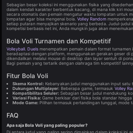
Sebagian besar koleksi ini menggunakan fisika yang disederhan
dalam kendali karakter berbentuk kacang, di mana klik kiri m
secara otomatis dan pemain mengatur waktu lompatan untuk m
lompatan agar bisa mengenai bola.
Volley Random
memperkenalk
setiap putaran menyajikan skenario yang berbeda. Judul-judul
kompetisi berbasis net ini, Anda mungkin juga akan menemukan 
Bola Voli Turnamen dan Kompetitif
Volleyball. Duels
menempatkan pemain dalam format turnamen int
beradaptasi dengan platform, menggunakan gerakan geser di p
dikendalikan melalui mouse di desktop dan layar sentuh di pon
Bagi pemain yang tertarik dengan olahraga tim kompetitif lainn
Fitur Bola Voli
Skema Kontrol:
Kebanyakan judul menggunakan input satu t
Dukungan Multiplayer:
Beberapa game, termasuk
Volley R
Kompatibilitas Seluler:
Sebagian besar judul mendukung kont
Variasi Fisika:
Game berkisar dari fisika bola standar hing
Mode Game:
Pilihan termasuk pertandingan tunggal, mode t
FAQ
Apa saja Bola Voli yang paling populer?
Di antara judul yang paling sering dimainkan dalam koleksi ini 