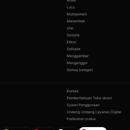
Mobil
Lucu
Multipemain
Menembak
Ular
Senjata
Kliker
Solitaire
Menggambar
Menganggur
Semua kategori
Kontak
Pemberitahuan Take-down
Syarat Penggunaan
Undang-Undang Layanan Digital
Preferensi cookie