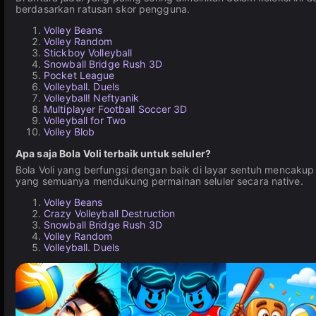
berdasarkan ratusan skor pengguna.
Volley Beans
Volley Random
Stickboy Volleyball
Snowball Bridge Rush 3D
Pocket League
Volleyball. Duels
Volleyball! Neftyanik
Multiplayer Football Soccer 3D
Volleyball for Two
Volley Blob
Apa saja Bola Voli terbaik untuk seluler?
Bola Voli yang berfungsi dengan baik di layar sentuh mencakup
yang semuanya mendukung permainan seluler secara native.
Volley Beans
Crazy Volleyball Destruction
Snowball Bridge Rush 3D
Volley Random
Volleyball. Duels