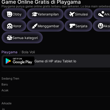
Game Online Gratis di Playgama
Playgama punya game online gratis terbaru dan terkeren. Lo bisa main sebebas
Obby
Keterampilan
Simulasi
Ark
Horor
Menggambar
Senjata
Aks
Semua kategori
Playgama
/
Bola Voli
Game di HP atau Tablet lo
Sedang Tren
Baru
Acak
Arkade
.io