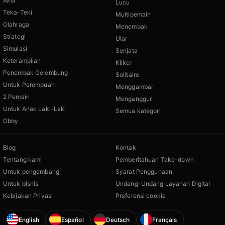
Aksi
Lucu
Teka-Teki
Multipemain
Olahraga
Menembak
Strategi
Ular
Simulasi
Senjata
Keterampilan
Kliker
Penembak Gelembung
Solitaire
Untuk Perempuan
Menggambar
2 Pemain
Menganggur
Untuk Anak Laki-Laki
Semua kategori
Obby
Blog
Kontak
Tentang kami
Pemberitahuan Take-down
Untuk pengembang
Syarat Penggunaan
Untuk bisnis
Undang-Undang Layanan Digital
Kebijakan Privasi
Preferensi cookie
English
Español
Deutsch
Français