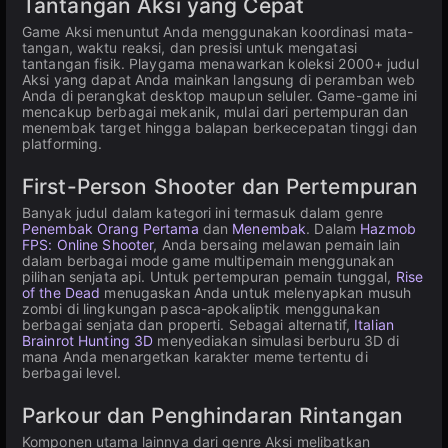
Tantangan Aksi yang Cepat
Game Aksi menuntut Anda menggunakan koordinasi mata-
tangan, waktu reaksi, dan presisi untuk mengatasi
tantangan fisik. Playgama menawarkan koleksi 2000+ judul
Aksi yang dapat Anda mainkan langsung di peramban web
Anda di perangkat desktop maupun seluler. Game-game ini
mencakup berbagai mekanik, mulai dari pertempuran dan
menembak target hingga balapan berkecepatan tinggi dan
platforming.
First-Person Shooter dan Pertempuran
Banyak judul dalam kategori ini termasuk dalam genre
Penembak Orang Pertama
dan
Menembak
. Dalam
Hazmob
FPS: Online Shooter
, Anda bersaing melawan pemain lain
dalam berbagai mode game multipemain menggunakan
pilihan senjata api. Untuk pertempuran pemain tunggal,
Rise
of the Dead
menugaskan Anda untuk melenyapkan musuh
zombi di lingkungan pasca-apokaliptik menggunakan
berbagai senjata dan properti. Sebagai alternatif,
Italian
Brainrot Hunting 3D
menyediakan simulasi berburu 3D di
mana Anda menargetkan karakter meme tertentu di
berbagai level.
Parkour dan Penghindaran Rintangan
Komponen utama lainnya dari genre Aksi melibatkan