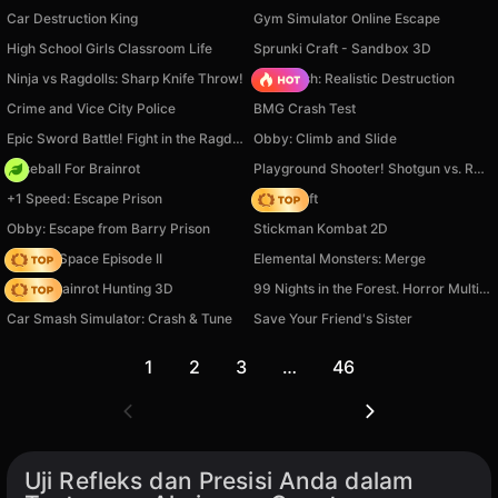
Car Destruction King
Gym Simulator Online Escape
High School Girls Classroom Life
Sprunki Craft - Sandbox 3D
Ninja vs Ragdolls: Sharp Knife Throw!
Car Crush: Realistic Destruction
Crime and Vice City Police
BMG Crash Test
Epic Sword Battle! Fight in the Ragdoll Arena!
Obby: Climb and Slide
Baseball For Brainrot
Playground Shooter! Shotgun vs. Ragdolls!
+1 Speed: Escape Prison
Trap Craft
Obby: Escape from Barry Prison
Stickman Kombat 2D
Zombie Space Episode II
Elemental Monsters: Merge
Italian Brainrot Hunting 3D
99 Nights in the Forest. Horror Multiplayer
Car Smash Simulator: Crash & Tune
Save Your Friend's Sister
1
2
3
…
46
Uji Refleks dan Presisi Anda dalam