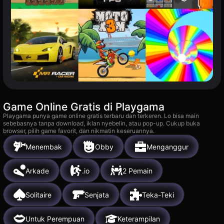
Game Online Gratis di Playgama
Playgama punya game online gratis terbaru dan terkeren. Lo bisa main
sebebasnya tanpa download, iklan nyebelin, atau pop-up. Cukup buka
browser, pilih game favorit, dan nikmatin keseruannya.
Menembak
Obby
Menganggur
Arkade
.io
2 Pemain
Solitaire
Senjata
Teka-Teki
Untuk Perempuan
Keterampilan