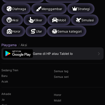
Olahraga
Menggambar
Strategi
Aksi
Kliker
Mobil
Simulasi
Horor
Ular
Semua kategori
Playgama
/
Aksi
Game di HP atau Tablet lo
Sedang Tren
Semua tag
Baru
Semua seri
Acak
Arkade
Horor
.io
Mobil