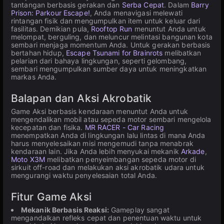
tantangan berbasis gerakan dan
Serba Cepat
. Dalam
Barry
Prison: Parkour Escape!
, Anda menavigasi melewati
rintangan fisik dan mengumpulkan item untuk keluar dari
fasilitas. Demikian pula,
Rooftop Run
menuntut Anda untuk
melompat, berguling, dan meluncur melintasi bangunan kota
sembari menjaga momentum Anda. Untuk gerakan berbasis
bertahan hidup,
Escape Tsunami for Brainrots
melibatkan
pelarian dari bahaya lingkungan, seperti gelombang,
sembari mengumpulkan sumber daya untuk meningkatkan
markas Anda.
Balapan dan Aksi Akrobatik
Game Aksi berbasis kendaraan menuntut Anda untuk
mengendalikan mobil atau sepeda motor sembari mengelola
kecepatan dan fisika.
MR RACER - Car Racing
menempatkan Anda di lingkungan lalu lintas di mana Anda
harus menyelesaikan misi mengemudi tanpa menabrak
kendaraan lain. Jika Anda lebih menyukai mekanik
Arkade
,
Moto X3M
melibatkan penyeimbangan sepeda motor di
sirkuit off-road dan melakukan aksi akrobatik udara untuk
mengurangi waktu penyelesaian total Anda.
Fitur Game Aksi
Mekanik Berbasis Reaksi:
Gameplay sangat
mengandalkan refleks cepat dan penentuan waktu untuk