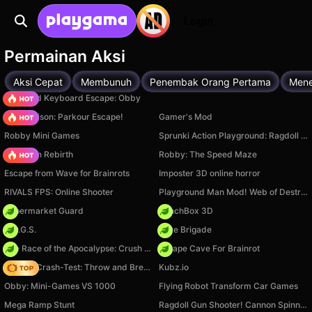
Login
Permainan Aksi
Aksi Cepat
Membunuh
Penembak Orang Pertama
Men
+1 Speed Keyboard Escape: Obby
Barry Prison: Parkour Escape!
Gamer's Mod
Robby Mini Games
Sprunki Action Playground: Ragdoll Sandbox
Stickman Rebirth
Robby: The Speed Maze
Escape from Wave for Brainrots
Imposter 3D online horror
RIVALS FPS: Online Shooter
Playground Man Mod! Web of Destruction!
Supermarket Guard
PunchBox 3D
H.O.G.S.
Core Brigade
The Race of the Apocalypse: Crush the Zombies!
Escape Cave For Brainrot
Ragdoll Crash-Test: Throw and Break!
Kubz.io
Obby: Mini-Games VS 1000
Flying Robot Transform Car Games
Mega Ramp Stunt
Ragdoll Gun Shooter! Cannon Spinner Playground