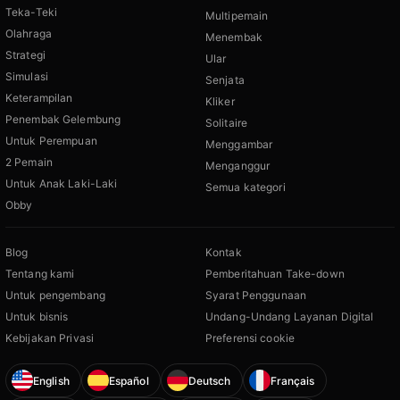
Teka-Teki
Multipemain
Olahraga
Menembak
Strategi
Ular
Simulasi
Senjata
Keterampilan
Kliker
Penembak Gelembung
Solitaire
Untuk Perempuan
Menggambar
2 Pemain
Menganggur
Untuk Anak Laki-Laki
Semua kategori
Obby
Blog
Kontak
Tentang kami
Pemberitahuan Take-down
Untuk pengembang
Syarat Penggunaan
Untuk bisnis
Undang-Undang Layanan Digital
Kebijakan Privasi
Preferensi cookie
English
Español
Deutsch
Français