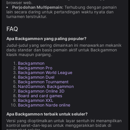
browser web.
Perjodohan Multipemain:
Terhubung dengan pemain
lain secara daring untuk pertandingan waktu nyata dan
turnamen terstruktur.
FAQ
Apa Backgammon yang paling populer?
Judul-judul yang sering dimainkan ini menawarkan mekanik
dadu standar dan basis pemain aktif untuk Backgammon
klasik maupun panjang.
Backgammon
Backgammon Pro
Backgammon World League
Backgammon Duel
Backgammon Tournament
NardGammon. Backgammon
Backgammon Online 3D
Board and card games
Backgammon XXL
Backgammon Narde online
Apa Backgammon terbaik untuk seluler?
Versi yang dioptimalkan untuk layar sentuh ini menampilkan
kontrol seret-dan-lepas untuk menggerakkan bidak di
perangkat seluler.