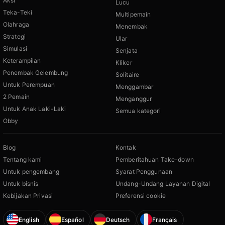
Aksi
Lucu
Teka-Teki
Multipemain
Olahraga
Menembak
Strategi
Ular
Simulasi
Senjata
Keterampilan
Kliker
Penembak Gelembung
Solitaire
Untuk Perempuan
Menggambar
2 Pemain
Menganggur
Untuk Anak Laki-Laki
Semua kategori
Obby
Blog
Kontak
Tentang kami
Pemberitahuan Take-down
Untuk pengembang
Syarat Penggunaan
Untuk bisnis
Undang-Undang Layanan Digital
Kebijakan Privasi
Preferensi cookie
English
Español
Deutsch
Français