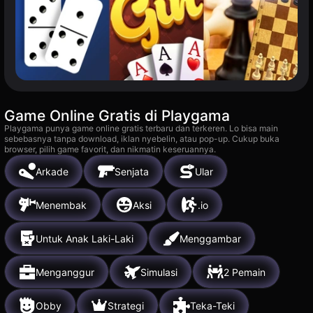
Game Online Gratis di Playgama
Playgama punya game online gratis terbaru dan terkeren. Lo bisa main
sebebasnya tanpa download, iklan nyebelin, atau pop-up. Cukup buka
browser, pilih game favorit, dan nikmatin keseruannya.
Arkade
Senjata
Ular
Menembak
Aksi
.io
Untuk Anak Laki-Laki
Menggambar
Menganggur
Simulasi
2 Pemain
Obby
Strategi
Teka-Teki