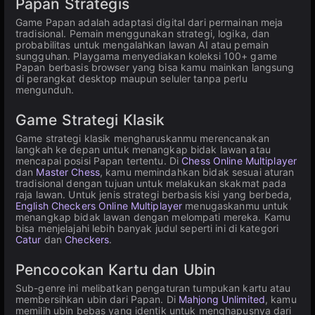
Papan Strategis
Game Papan adalah adaptasi digital dari permainan meja
tradisional. Pemain menggunakan strategi, logika, dan
probabilitas untuk mengalahkan lawan AI atau pemain
sungguhan. Playgama menyediakan koleksi 100+ game
Papan berbasis browser yang bisa kamu mainkan langsung
di perangkat desktop maupun seluler tanpa perlu
mengunduh.
Game Strategi Klasik
Game strategi klasik mengharuskanmu merencanakan
langkah ke depan untuk menangkap bidak lawan atau
mencapai posisi Papan tertentu. Di
Chess Online Multiplayer
dan
Master Chess
, kamu memindahkan bidak sesuai aturan
tradisional dengan tujuan untuk melakukan skakmat pada
raja lawan. Untuk jenis strategi berbasis kisi yang berbeda,
English Checkers Online Multiplayer
menugaskanmu untuk
menangkap bidak lawan dengan melompati mereka. Kamu
bisa menjelajahi lebih banyak judul seperti ini di kategori
Catur
dan
Checkers
.
Pencocokan Kartu dan Ubin
Sub-genre ini melibatkan pengaturan tumpukan kartu atau
membersihkan ubin dari Papan. Di
Mahjong Unlimited
, kamu
memilih ubin bebas yang identik untuk menghapusnya dari