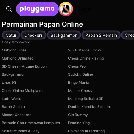
Login
Permainan Papan Online
Catur
Checkers
Backgammon
Papan 2 Pemain
Chec
Cozy Crossword
Mahjong Lines
2048 Merge Blocks
Mahjong Unlimited
Chess Online Playing
3D Chess - Arcane Edition
Chess Pro
Backgammon
Sudoku Online
Lines 98
Bingo Mania
Chess Online Multiplayer
Master Chess
Ludo World
Mahjong Solitaire 3D
Barah Gashta
Double Klondike Solitaire
Master Checkers
Gin Rummy
Bermain Catur melawan komputer
Domino King
Solitaire: Relax & Easy
Bolts and nuts sorting