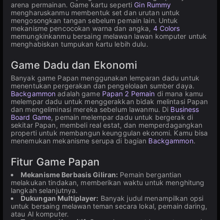
arena permainan. Game kartu seperti
Gin Rummy
mengharuskanmu membentuk set dan urutan untuk
mengosongkan tangan sebelum pemain lain. Untuk
mekanisme pencocokan warna dan angka,
4 Colors
memungkinkanmu bersaing melawan lawan komputer untuk
menghabiskan tumpukan kartu lebih dulu.
Game Dadu dan Ekonomi
Banyak game Papan menggunakan lemparan dadu untuk
menentukan pergerakan dan pengelolaan sumber daya.
Backgammon
adalah game
Papan 2 Pemain
di mana kamu
melempar dadu untuk menggerakkan bidak melintasi Papan
dan mengeliminasi mereka sebelum lawanmu. Di
Business
Board Game
, pemain melempar dadu untuk bergerak di
sekitar Papan, membeli real estat, dan memperdagangkan
properti untuk membangun keunggulan ekonomi. Kamu bisa
menemukan mekanisme serupa di bagian
Backgammon
.
Fitur Game Papan
Mekanisme Berbasis Giliran:
Pemain bergantian
melakukan tindakan, memberikan waktu untuk menghitung
langkah selanjutnya.
Dukungan Multiplayer:
Banyak judul menampilkan opsi
untuk bersaing melawan teman secara lokal, pemain daring,
atau AI komputer.