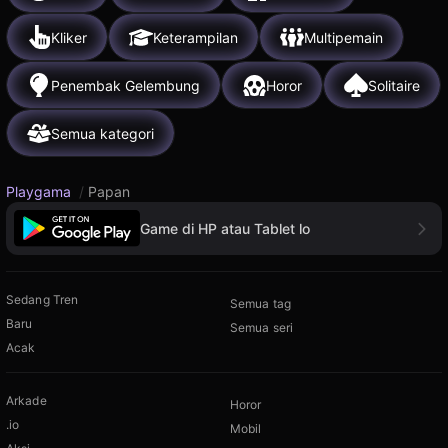
Kliker
Keterampilan
Multipemain
Penembak Gelembung
Horor
Solitaire
Semua kategori
Playgama
/
Papan
Game di HP atau Tablet lo
Sedang Tren
Semua tag
Baru
Semua seri
Acak
Arkade
Horor
.io
Mobil