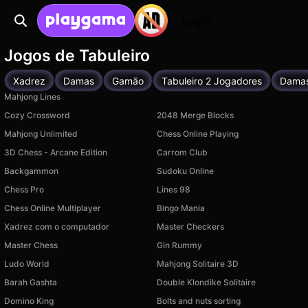
Login
Jogos de Tabuleiro
Xadrez
Damas
Gamão
Tabuleiro 2 Jogadores
Dama
Mahjong Lines
Cozy Crossword
2048 Merge Blocks
Mahjong Unlimited
Chess Online Playing
3D Chess - Arcane Edition
Carrom Club
Backgammon
Sudoku Online
Chess Pro
Lines 98
Chess Online Multiplayer
Bingo Mania
Xadrez com o computador
Master Checkers
Master Chess
Gin Rummy
Ludo World
Mahjong Solitaire 3D
Barah Gashta
Double Klondike Solitaire
Domino King
Bolts and nuts sorting