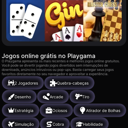
Jogos online grátis no Playgama
O Playgama apresenta os mais recentes e melhores jogos online gratuitos.
Você pode se divertir jogando jogos divertidos sem interrupções de
downloads, anúncios intrusivos ou pop-ups. Basta carregar seus jogos
favoritos diretamente no seu navegador e aproveitar a experiência.
2 Jogadores
Quebra-cabeças
Desenho
Arcade
Tiro
Estratégia
Ociosos
Atirador de Bolhas
Simulação
Cobra
Habilidade