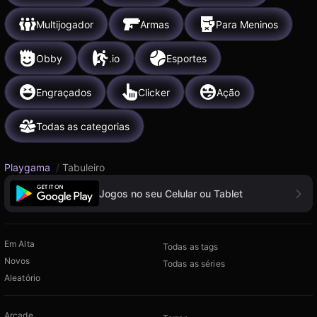
Multijogador
Armas
Para Meninos
Obby
.io
Esportes
Engraçados
Clicker
Ação
Todas as categorias
Playgama
/
Tabuleiro
Jogos no seu Celular ou Tablet
Em Alta
Todas as tags
Novos
Todas as séries
Aleatório
Arcade