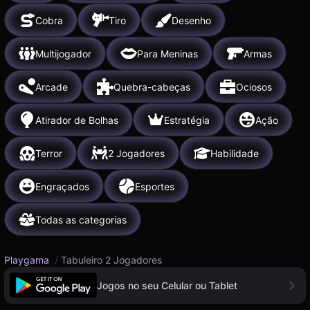
Cobra
Tiro
Desenho
Multijogador
Para Meninas
Armas
Arcade
Quebra-cabeças
Ociosos
Atirador de Bolhas
Estratégia
Ação
Terror
2 Jogadores
Habilidade
Engraçados
Esportes
Todas as categorias
Playgama
/
Tabuleiro 2 Jogadores
Jogos no seu Celular ou Tablet