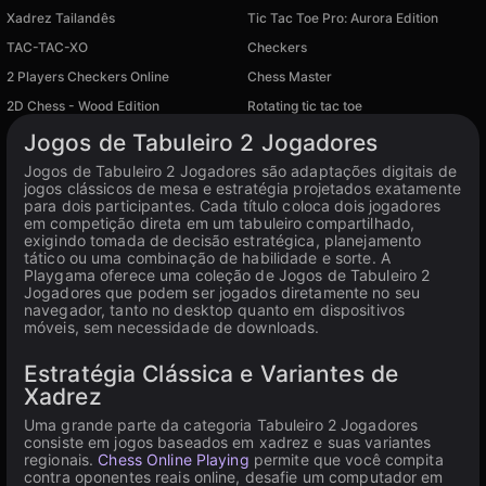
Xadrez Tailandês
Tic Tac Toe Pro: Aurora Edition
TAC-TAC-XO
Checkers
2 Players Checkers Online
Chess Master
2D Chess - Wood Edition
Rotating tic tac toe
Jogos de Tabuleiro 2 Jogadores
Jogos de Tabuleiro 2 Jogadores são adaptações digitais de
jogos clássicos de mesa e estratégia projetados exatamente
para dois participantes. Cada título coloca dois jogadores
em competição direta em um tabuleiro compartilhado,
exigindo tomada de decisão estratégica, planejamento
tático ou uma combinação de habilidade e sorte. A
Playgama oferece uma coleção de Jogos de Tabuleiro 2
Jogadores que podem ser jogados diretamente no seu
navegador, tanto no desktop quanto em dispositivos
móveis, sem necessidade de downloads.
Estratégia Clássica e Variantes de
Xadrez
Uma grande parte da categoria Tabuleiro 2 Jogadores
consiste em jogos baseados em xadrez e suas variantes
regionais.
Chess Online Playing
permite que você compita
contra oponentes reais online, desafie um computador em