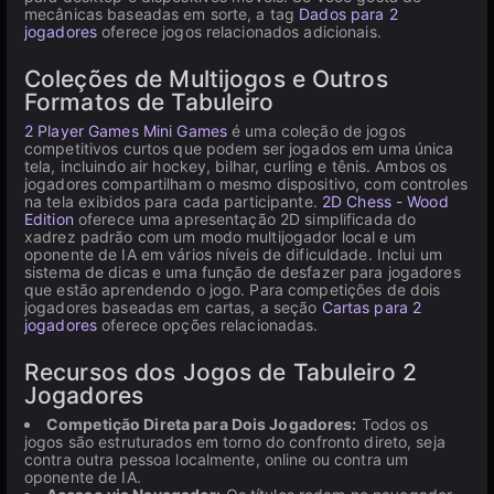
mecânicas baseadas em sorte, a tag
Dados para 2
jogadores
oferece jogos relacionados adicionais.
Coleções de Multijogos e Outros
Formatos de Tabuleiro
2 Player Games Mini Games
é uma coleção de jogos
competitivos curtos que podem ser jogados em uma única
tela, incluindo air hockey, bilhar, curling e tênis. Ambos os
jogadores compartilham o mesmo dispositivo, com controles
na tela exibidos para cada participante.
2D Chess - Wood
Edition
oferece uma apresentação 2D simplificada do
xadrez padrão com um modo multijogador local e um
oponente de IA em vários níveis de dificuldade. Inclui um
sistema de dicas e uma função de desfazer para jogadores
que estão aprendendo o jogo. Para competições de dois
jogadores baseadas em cartas, a seção
Cartas para 2
jogadores
oferece opções relacionadas.
Recursos dos Jogos de Tabuleiro 2
Jogadores
Competição Direta para Dois Jogadores:
Todos os
jogos são estruturados em torno do confronto direto, seja
contra outra pessoa localmente, online ou contra um
oponente de IA.