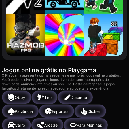
Jogos online grátis no Playgama
O Playgama apresenta os mais recentes e melhores jogos online gratuitos.
Você pode se divertir jogando jogos divertidos sem interrupções de
downloads, anúncios intrusivos ou pop-ups. Basta carregar seus jogos
favoritos diretamente no seu navegador e aproveitar a experiência.
Obby
Tiro
Desenho
Paciência
Esportes
Clicker
Carro
Arcade
Para Meninas