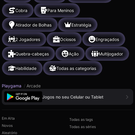
Cobra
Para Meninos
Atirador de Bolhas
Estratégia
2 Jogadores
Ociosos
Engraçados
Quebra-cabeças
Ação
Multijogador
Habilidade
Todas as categorias
Playgama
/
Arcade
Jogos no seu Celular ou Tablet
Em Alta
Todas as tags
Novos
Todas as séries
Aleatório