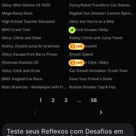
Obby: Mini-Games VS 1000
Flying Robot Transform Car Games
Mega Ramp Stunt
Ragdoll Gun Shooter! Cannon Spinner Playground
High School Teacher Simulator
Obby but You're on a Bike
BMG Crash Test
+1 Brick Escape: Obby
Obby: Climb and Slide
Robby: Climb and Jump Tower
Robby: Double jump for brainrots
Deadly Descent
Obby: Escape from Barry Prison
Smash Speed
Stickman Kombat 2D
Speed per Click: Obby
Obby: Click and Grow
Car Smash Simulator: Crash Tune
BMG: Ragdoll Car Race
Save Your Friend's Sister
Baby Brainrots - Multiplayer with Friends!
Bubble Shooter: Tap & Pop
1
2
3
…
56
Teste seus Reflexos com Desafios em