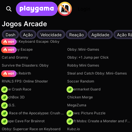
Login
Jogos Arcade
Dash
Ação
Velocidade
Reação
Agilidade
Ação R
+1 Speed Keyboard Escape: Obby
Your Obby Escape
Obby: Mini-Games
Cat and Granny
Obby: +1 Jump per Click
Survive the Disasters: Obby
Robby Mini Games
Stickman Rebirth
Steal and Catch Obby: Mini-Games
RIVALS FPS: Online Shooter
Soccer Random
Draw Crash Race
Supermarket Guard
PunchBox 3D
Chicken Merge
H.O.G.S.
MegaZuma
The Race of the Apocalypse: Crush the Zombies!
Arrows: Picture Puzzle
Escape Cave For Brainrot
Craft Mobs: Create a Monster and Fight!
Obby: Supercar Race on Keyboard
Kubz.io