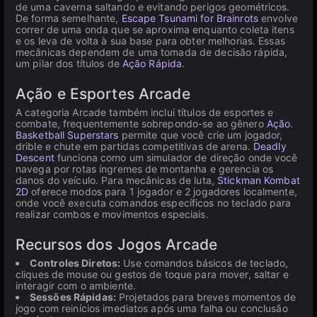
de uma caverna saltando e evitando perigos geométricos.
De forma semelhante,
Escape Tsunami for Brainrots
envolve
correr de uma onda que se aproxima enquanto coleta itens
e os leva de volta à sua base para obter melhorias. Essas
mecânicas dependem de uma tomada de decisão rápida,
um pilar dos títulos de
Ação Rápida
.
Ação e Esportes Arcade
A categoria Arcade também inclui títulos de esportes e
combate, frequentemente sobrepondo-se ao gênero
Ação
.
Basketball Superstars
permite que você crie um jogador,
drible e chute em partidas competitivas de arena.
Deadly
Descent
funciona como um simulador de direção onde você
navega por rotas íngremes de montanha e gerencia os
danos do veículo. Para mecânicas de luta,
Stickman Kombat
2D
oferece modos para 1 jogador e 2 jogadores localmente,
onde você executa comandos específicos no teclado para
realizar combos e movimentos especiais.
Recursos dos Jogos Arcade
Controles Diretos:
Use comandos básicos de teclado,
cliques de mouse ou gestos de toque para mover, saltar e
interagir com o ambiente.
Sessões Rápidas:
Projetados para breves momentos de
jogo com reinícios imediatos após uma falha ou conclusão