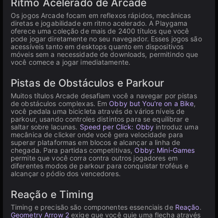
Ritmo Acelerado de Arcade
Os jogos Arcade focam em reflexos rápidos, mecânicas
diretas e jogabilidade em ritmo acelerado. A Playgama
oferece uma coleção de mais de 2400 títulos que você
pode jogar diretamente no seu navegador. Esses jogos são
acessíveis tanto em desktops quanto em dispositivos
móveis sem a necessidade de downloads, permitindo que
você comece a jogar imediatamente.
Pistas de Obstáculos e Parkour
Muitos títulos Arcade desafiam você a navegar por pistas
de obstáculos complexas. Em
Obby but You're on a Bike
,
você pedala uma bicicleta através de vários níveis de
parkour, usando controles distintos para se equilibrar e
saltar sobre lacunas.
Speed per Click: Obby
introduz uma
mecânica de clicker onde você gera velocidade para
superar plataformas em blocos e alcançar a linha de
chegada. Para partidas competitivas,
Obby: Mini-Games
permite que você corra contra outros jogadores em
diferentes modos de parkour para conquistar troféus e
alcançar o pódio dos vencedores.
Reação e Timing
Timing e precisão são componentes essenciais de
Reação
.
Geometry Arrow 2
exige que você guie uma flecha através