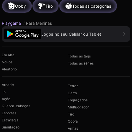
Obby
Tiro
Todas as categorias
Playgama
/
Para Meninas
Jogos no seu Celular ou Tablet
Em Alta
Todas as tags
Novos
Todas as séries
Aleatório
Arcade
Terror
.io
Carro
Ação
Engraçados
Quebra-cabeças
Multijogador
Esportes
Tiro
Estratégia
Cobra
Simulação
Armas