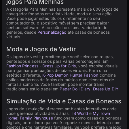
jogos Para Meninas
A categoria Para Meninas apresenta mais de 600 jogos de
navegador focados em criatividade, moda e simulação.
Você pode jogar estes títulos diretamente no seu
computador ou dispositivo móvel sem precisar baixar
nenhum software. A coleção inclui uma variedade de
gêneros, desde
Personalização
até casas de bonecas
virtuais.
Moda e Jogos de Vestir
Os jogos de vestir permitem que você selecione roupas,
penteados e acessórios para várias personagens. Em
Fashion Princess - Dress Up for Girls
, você escolhe visuais
para ganhar pontuações de juízes virtuais. Para uma
estética diferente,
K-Pop Demon Hunter Fashion
combina
estilos modernos de ídolos da música com elementos de
fantasia sombria. Você também pode montar trajes
tradicionais estilo papel em
Paper Doll Diary: Dress Up DIY
.
Simulação de Vida e Casas de Bonecas
Jogos de simulação oferecem ambientes interativos onde
você gerencia atividades diárias.
TB World
e
My Town
Home: Family Playhouse
funcionam como casas de bonecas
digitais, permitindo que você organize móveis, interaja com
objetos e crie narrativas familiares. Se você prefere um jogo