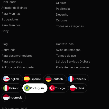
Habilidade
Clicker
Atirador de Bolhas
Paciência
Para Meninas
Desenho
2 Jogadores
Ociosos
Para Meninos
Todas as categorias
Obby
Blog
Contate-nos
Sobre nós
Aviso de remoção
Para desenvolvedores
Termos de uso
Para empresas
Lei dos Serviços Digitais
Política de Privacidade
Preferências de cookies
English
Español
Deutsch
Français
Italiano
Português
Türkçe
Polski
Indonesia
© Playgama, 2026