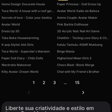
Home Design: Decorate House
Paper Princess - Doll Dress Up
Toca World: A house with a roof garden
Avatar World Salão de Beleza
Secrets of love - Color your destiny
Anime Couple: Avatar Maker
Avatar World
Pink Barbie Dollhouse
Dress Up 3D
3D Acrylic Nail: Nail Art Game
Toka Boka Housewarming
ChatSim - Texting Love Story & Chat Romance
K-pop Stylist: Idol Girls
Kalulu Tanhulu: ASMR Mukbang
Toca World - Superstar's Mansion
Bingo Mania
Paper Doll Diary - Chibi Dolls
Highschool Mean Girls 3
Wardrobe Makeover
Choco Blast : Block Merge
Kitty Avatar: Dream World
Chat with My Friend's Brother
1
2
3
…
15
Liberte sua criatividade e estilo em