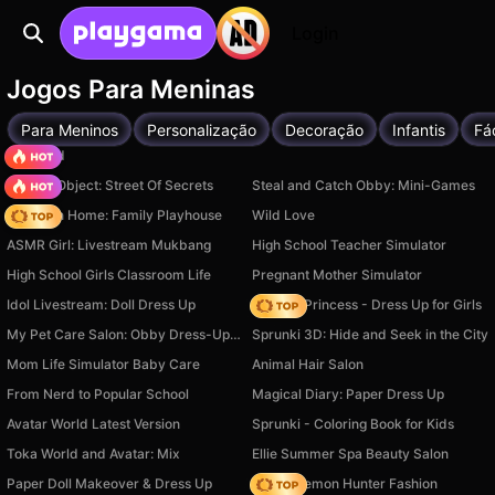
Login
Jogos Para Meninas
Para Meninos
Personalização
Decoração
Infantis
Fá
TB World
Hidden Object: Street Of Secrets
Steal and Catch Obby: Mini-Games
My Town Home: Family Playhouse
Wild Love
ASMR Girl: Livestream Mukbang
High School Teacher Simulator
High School Girls Classroom Life
Pregnant Mother Simulator
Idol Livestream: Doll Dress Up
Fashion Princess - Dress Up for Girls
My Pet Care Salon: Obby Dress-Up 3D
Sprunki 3D: Hide and Seek in the City
Mom Life Simulator Baby Care
Animal Hair Salon
From Nerd to Popular School
Magical Diary: Paper Dress Up
Avatar World Latest Version
Sprunki - Coloring Book for Kids
Toka World and Avatar: Mix
Ellie Summer Spa Beauty Salon
Paper Doll Makeover & Dress Up
K-Pop Demon Hunter Fashion