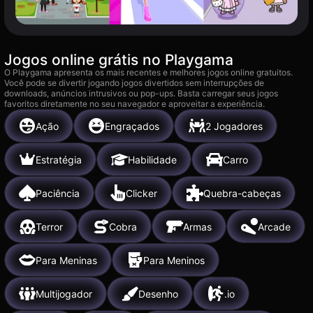
Jogos online grátis no Playgama
O Playgama apresenta os mais recentes e melhores jogos online gratuitos.
Você pode se divertir jogando jogos divertidos sem interrupções de
downloads, anúncios intrusivos ou pop-ups. Basta carregar seus jogos
favoritos diretamente no seu navegador e aproveitar a experiência.
Ação
Engraçados
2 Jogadores
Estratégia
Habilidade
Carro
Paciência
Clicker
Quebra-cabeças
Terror
Cobra
Armas
Arcade
Para Meninas
Para Meninos
Multijogador
Desenho
.io