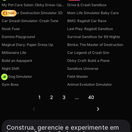
My Pet Care Salon: Obby Dress-Up 3D
Drive & Crash Sandbox
Online Car Destruction Simulator 3D
Mom Life Simulator Baby Care
Car Smash Simulator: Crash Tune
BMG: Ragdoll Car Race
Noob Fuse
Last Play: Ragdoll Sandbox
Domino Playground
Survival Sandbox for 99 Nights
Magical Diary: Paper Dress Up
Bimka: The Master of Destruction
Millionaire Life
Car Legend of Crash Sim
Build an Aquapark
Obby Craft: Build a Plane
Night Shift
Sandbox Universe
Pet Dog Simulator
Field Master
Gym Boss
Animal Evolution Simulator
1
2
3
…
40
Construa, gerencie e experimente em