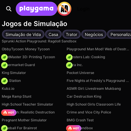
Login
Jogos de Simulação
Simulação de Vida
Casa
Trator
Negócios
Personali
Sprunki Action Playground: Ragdoll Sandbox
ObbyTycoon: Money Tycoon
Playground Man Mod! Web of Destruction!
PrintMaster 3D: Printing Tycoon
Monsters Lab: Cooking
Supermarket Guard
Pizza Inc.
King Simulator
Pocket Universe
Gas Station
Five Nights at Freddy's Playground Sandbox
Kubz.io
ASMR Girl: Livestream Mukbang
Mega Ramp Stunt
Car Destruction King
High School Teacher Simulator
High School Girls Classroom Life
Car Crush: Realistic Destruction
Crime and Vice City Police
Pregnant Mother Simulator
BMG Crash Test
Baseball For Brainrot
Melon Sandbox