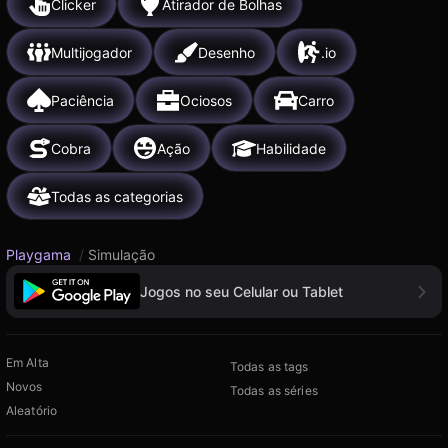
Clicker
Atirador de Bolhas
Multijogador
Desenho
.io
Paciência
Ociosos
Carro
Cobra
Ação
Habilidade
Todas as categorias
Playgama
/
Simulação
Jogos no seu Celular ou Tablet
Em Alta
Todas as tags
Novos
Todas as séries
Aleatório