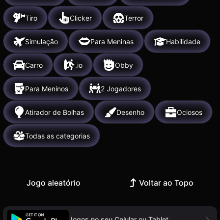
Tiro
Clicker
Terror
Simulação
Para Meninas
Habilidade
Carro
.io
Obby
Para Meninos
2 Jogadores
Atirador de Bolhas
Desenho
Ociosos
Todas as categorias
Jogo aleatório
Voltar ao Topo
Jogos no seu Celular ou Tablet