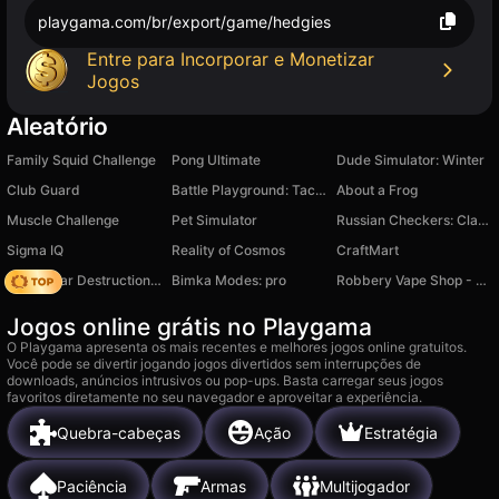
playgama.com/br/export/game/hedgies
Entre para Incorporar e Monetizar
Jogos
Aleatório
Family Squid Challenge
Pong Ultimate
Dude Simulator: Winter
Club Guard
Battle Playground: Tactical Simulator
About a Frog
Muscle Challenge
Pet Simulator
Russian Checkers: Classic Rules
Sigma IQ
Reality of Cosmos
CraftMart
Online Car Destruction Simulator 3D
Bimka Modes: pro
Robbery Vape Shop - For Two Players!
Jogos online grátis no Playgama
O Playgama apresenta os mais recentes e melhores jogos online gratuitos.
Você pode se divertir jogando jogos divertidos sem interrupções de
downloads, anúncios intrusivos ou pop-ups. Basta carregar seus jogos
favoritos diretamente no seu navegador e aproveitar a experiência.
Quebra-cabeças
Ação
Estratégia
Paciência
Armas
Multijogador