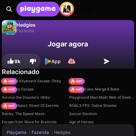
Login
Hedgies
Fazenda
Hedgies é um jogo de fazenda gratuito de RedSpell. Jogue online na Playgama.
Não
Salvar
Salve o progresso!
Jogar agora
9k
App
Relacionado
+1 Speed Keyboard Escape: Obby
TB World
Your Obby Escape
Piece of Cake: Merge & Bake
Survive the Disasters: Obby
Playground Man Mod! Web of Destruction!
Hidden Object: Street Of Secrets
RIVALS FPS: Online Shooter
Robby: The Speed Maze
Soccer Random
Escape from Wave for Brainrots
Age of Heroes
Playgama
/
Fazenda
/
Hedgies