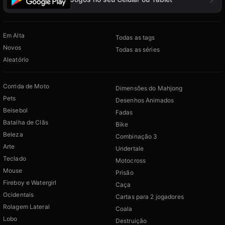
Em Alta
Todas as tags
Novos
Todas as séries
Aleatório
Corrida de Moto
Dimensões do Mahjong
Pets
Desenhos Animados
Beisebol
Fadas
Batalha de Clãs
Bike
Beleza
Combinação 3
Arte
Undertale
Teclado
Motocross
Mouse
Prisão
Fireboy e Watergirl
Caça
Ocidentais
Cartas para 2 jogadores
Rolagem Lateral
Coala
Lobo
Destruição