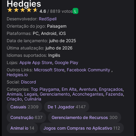
Hedgies
★★★★★
4.6
/ 8819 votos
L
Desenvolvedor:
RedSpell
Orientação do jogo:
Paisagem
Plataformas:
PC, Android, iOS
Data de lançamento:
julho de 2025
Última atualização:
julho de 2026
Idiomas suportados:
Inglês
Lojas:
Apple App Store
,
Google Play
Outros Links:
Microsoft Store
,
Facebook Community
,
Hedgies.io
Social:
Discord
Categorias:
Top Playgama
,
Em Alta
,
Aventura
,
Engraçados
,
Animais
,
Legais
,
Gerenciamento
,
Aconchegantes
,
Fazenda
,
Criação
,
Culinária
Casuais
2309
De 1 Jogador
4147
Construção
637
Gerenciamento de Recursos
300
Animal io
14
Jogos com Compras no Aplicativo
112