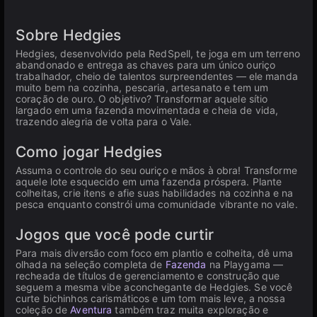
Sobre Hedgies
Hedgies, desenvolvido pela RedSpell, te joga em um terreno
abandonado e entrega as chaves para um único ouriço
trabalhador, cheio de talentos surpreendentes — ele manda
muito bem na cozinha, pescaria, artesanato e tem um
coração de ouro. O objetivo? Transformar aquele sítio
largado em uma fazenda movimentada e cheia de vida,
trazendo alegria de volta para o Vale.
Como jogar Hedgies
Assuma o controle do seu ouriço e mãos à obra! Transforme
aquele lote esquecido em uma fazenda próspera. Plante
colheitas, crie itens e afie suas habilidades na cozinha e na
pesca enquanto constrói uma comunidade vibrante no vale.
Jogos que você pode curtir
Para mais diversão com foco em plantio e colheita, dê uma
olhada na seleção completa de
Fazenda
na Playgama —
recheada de títulos de gerenciamento e construção que
seguem a mesma vibe aconchegante de Hedgies. Se você
curte bichinhos carismáticos e um tom mais leve, a nossa
coleção de
Aventura
também traz muita exploração e