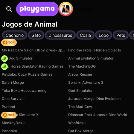
Login
Jogos de Animal
Cachorro
Gato
Dinossauros
Coala
Lobo
Pets
Hedgies
My Pet Care Salon: Obby Dress-Up 3D
Find the Frog - Hidden Objects
Pet Dog Simulator
Animal Evolution Simulator
Wild Horse Simulator Racing Games
The MachinEGG
Petdoku: Cozy Puzzle Games
Arrow Rescue
Safari Merge
Sprunki Adventure 2
Toka Boka Housewarming
God Simulator
Dino Survival
Jurassic Merge: Dino Evolution
Purland
The Mad Cow
Obby Pet Simulator X
Dinosaur Park Jurassic Dino World
MonkeyDoku
Woofdoku
Pandoku
Cat Box Merge