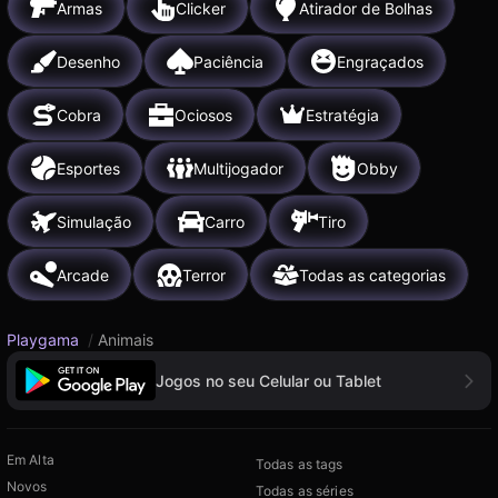
Armas
Clicker
Atirador de Bolhas
Desenho
Paciência
Engraçados
Cobra
Ociosos
Estratégia
Esportes
Multijogador
Obby
Simulação
Carro
Tiro
Arcade
Terror
Todas as categorias
Playgama
/
Animais
Jogos no seu Celular ou Tablet
Em Alta
Todas as tags
Novos
Todas as séries