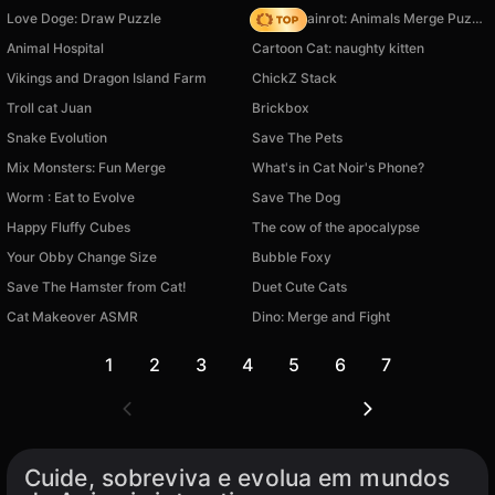
Love Doge: Draw Puzzle
Italian Brainrot: Animals Merge Puzzle
Animal Hospital
Cartoon Сat: naughty kitten
Vikings and Dragon Island Farm
ChickZ Stack
Troll cat Juan
Brickbox
Snake Evolution
Save The Pets
Mix Monsters: Fun Merge
What's in Cat Noir's Phone?
Worm : Eat to Evolve
Save The Dog
Happy Fluffy Cubes
The cow of the apocalypse
Your Obby Change Size
Bubble Foxy
Save The Hamster from Cat!
Duet Cute Cats
Cat Makeover ASMR
Dino: Merge and Fight
1
2
3
4
5
6
7
Cuide, sobreviva e evolua em mundos