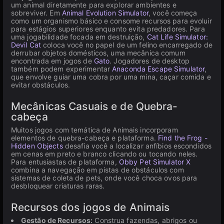
um animal diretamente para explorar ambientes e
sobreviver. Em
Animal Evolution Simulator
, você começa
como um organismo básico e consome recursos para evoluir
para estágios superiores enquanto evita predadores. Para
uma jogabilidade focada em destruição,
Cat Life Simulator:
Devil Cat
coloca você no papel de um felino encarregado de
derrubar objetos domésticos, uma mecânica comum
encontrada em jogos de
Gato
. Jogadores de desktop
também podem experimentar
Anaconda Escape Simulator
,
que envolve guiar uma cobra por uma mina, caçar comida e
evitar obstáculos.
Mecânicas Casuais e de Quebra-
cabeça
Muitos jogos com temática de Animais incorporam
elementos de quebra-cabeça e plataforma.
Find the Frog -
Hidden Objects
desafia você a localizar anfíbios escondidos
em cenas em preto e branco clicando ou tocando neles.
Para entusiastas de plataforma,
Obby Pet Simulator X
combina a navegação em pistas de obstáculos com
sistemas de coleta de pets, onde você choca ovos para
desbloquear criaturas raras.
Recursos dos jogos de Animais
Gestão de Recursos:
Construa fazendas, abrigos ou