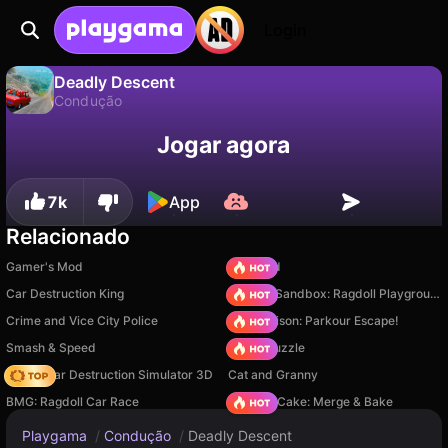
Login
Deadly Descent
Condução
Não
Salvar
Salve o progresso!
Deadly Descent é um jogo de condução gratuito de Andrey Melnikov. Jogue online na Playgama.
Jogar agora
7k
App
Relacionado
Gamer's Mod
TB World
Car Destruction King
Sprunki Sandbox: Ragdoll Playground Mode
Crime and Vice City Police
Barry Prison: Parkour Escape!
Smash & Speed
Arrow Puzzle
Online Car Destruction Simulator 3D
Cat and Granny
BMG: Ragdoll Car Race
Piece of Cake: Merge & Bake
Playgama
/
Condução
/
Deadly Descent