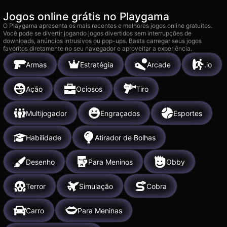
Jogos online grátis no Playgama
O Playgama apresenta os mais recentes e melhores jogos online gratuitos.
Você pode se divertir jogando jogos divertidos sem interrupções de
downloads, anúncios intrusivos ou pop-ups. Basta carregar seus jogos
favoritos diretamente no seu navegador e aproveitar a experiência.
Armas
Estratégia
Arcade
.io
Ação
Ociosos
Tiro
Multijogador
Engraçados
Esportes
Habilidade
Atirador de Bolhas
Desenho
Para Meninos
Obby
Terror
Simulação
Cobra
Carro
Para Meninas