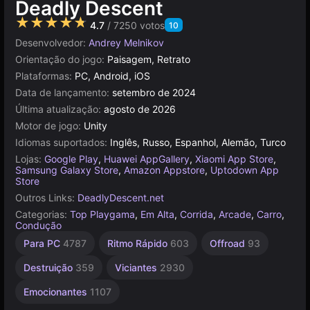
Deadly Descent
★★★★★
4.7
/ 7250 votos
10
Desenvolvedor:
Andrey Melnikov
Orientação do jogo:
Paisagem, Retrato
Plataformas:
PC, Android, iOS
Data de lançamento:
setembro de 2024
Última atualização:
agosto de 2026
Motor de jogo:
Unity
Idiomas suportados:
Inglês, Russo, Espanhol, Alemão, Turco
Lojas:
Google Play
,
Huawei AppGallery
,
Xiaomi App Store
,
Samsung Galaxy Store
,
Amazon Appstore
,
Uptodown App
Store
Outros Links:
DeadlyDescent.net
Categorias:
Top Playgama
,
Em Alta
,
Corrida
,
Arcade
,
Carro
,
Condução
Veículos
Obstáculos
Velocidade
Acidentes
Desafios
Navegador
Indie
Unity
Mesa e
De 1
Crush e
Para PC
4787
Ritmo Rápido
603
Offroad
93
Desktop
Jogador
1220
Combinação
online
de Carro
233
428
5027
310
216
3177
5172
4116
492
9
Destruição
359
Viciantes
2930
Emocionantes
1107