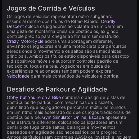
Jogos de Corrida e Veículos
Os jogos de veículos representam outro subgênero
essencial dentro dos títulos de Ritmo Rápido.
Deadly
Descent
coloca os jogadores ao volante de um carro em
uma pista de montanha cheia de obstáculos, exigindo
controle preciso para chegar ao fim sem ser destruído.
Crazy Motorcycle
adota uma abordagem diferente,
enviando os jogadores em uma motocicleta por percursos
aéreos onde o movimento e os saltos são as mecânicas
principais. Ambos os títulos estão disponíveis para desktop
e dispositivos móveis e suportam controles padrão de
teclado ou toque na tela. Jogadores em busca de
experiências relacionadas também podem explorar
Velocidade
para mais conteúdos de veículos e corrida.
Desafios de Parkour e Agilidade
Obby but You're on a Bike
combina o design de pistas de
obstáculos de parkour com mecânicas de bicicleta,
permitindo que os jogadores percorram múltiplos mundos
em um ritmo mais acelerado do que os jogos tradicionais de
obstáculos a pé.
Gym Simulator Online, Escape
apresenta
uma estrutura diferente, colocando os jogadores em um
cenário de fuga onde saltos, balanços e movimentos
baseados em agilidade são necessários para progredir.
Ambos os títulos usam controles WASD ou joystick e incluem