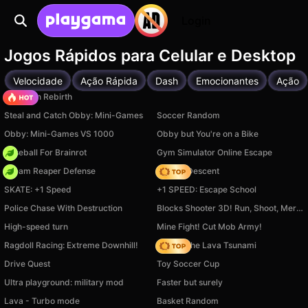
Login
Jogos Rápidos para Celular e Desktop
Velocidade
Ação Rápida
Dash
Emocionantes
Ação
Stickman Rebirth
Steal and Catch Obby: Mini-Games
Soccer Random
Obby: Mini-Games VS 1000
Obby but You're on a Bike
Baseball For Brainrot
Gym Simulator Online Escape
Dream Reaper Defense
Deadly Descent
SKATE: +1 Speed
+1 SPEED: Escape School
Police Chase With Destruction
Blocks Shooter 3D! Run, Shoot, Merge Weapons!
High-speed turn
Mine Fight! Cut Mob Army!
Ragdoll Racing: Extreme Downhill!
Robby The Lava Tsunami
Drive Quest
Toy Soccer Cup
Ultra playground: military mod
Faster but surely
Lava - Turbo mode
Basket Random