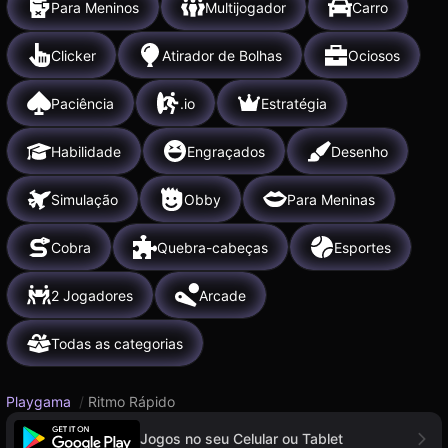
Para Meninos
Multijogador
Carro
Clicker
Atirador de Bolhas
Ociosos
Paciência
.io
Estratégia
Habilidade
Engraçados
Desenho
Simulação
Obby
Para Meninas
Cobra
Quebra-cabeças
Esportes
2 Jogadores
Arcade
Todas as categorias
Playgama
/
Ritmo Rápido
Jogos no seu Celular ou Tablet