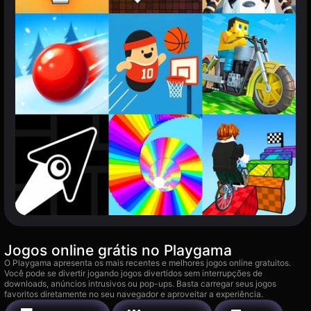
Jogos online grátis no Playgama
O Playgama apresenta os mais recentes e melhores jogos online gratuitos.
Você pode se divertir jogando jogos divertidos sem interrupções de
downloads, anúncios intrusivos ou pop-ups. Basta carregar seus jogos
favoritos diretamente no seu navegador e aproveitar a experiência.