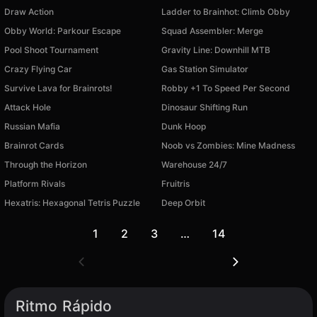
Draw Action
Ladder to Brainhot: Climb Obby
Obby World: Parkour Escape
Squad Assembler: Merge
Pool Shoot Tournament
Gravity Line: Downhill MTB
Crazy Flying Car
Gas Station Simulator
Survive Lava for Brainrots!
Robby +1 To Speed Per Second
Attack Hole
Dinosaur Shifting Run
Russian Mafia
Dunk Hoop
Brainrot Cards
Noob vs Zombies: Mine Madness
Through the Horizon
Warehouse 24/7
Platform Rivals
Fruitris
Hexatris: Hexagonal Tetris Puzzle
Deep Orbit
1
2
3
…
14
Ritmo Rápido