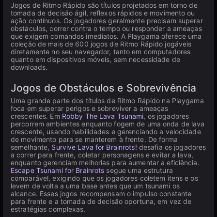
Jogos de Ritmo Rápido são títulos projetados em torno de
tomada de decisão ágil, reflexos rápidos e movimento ou
ação contínuos. Os jogadores geralmente precisam superar
obstáculos, correr contra o tempo ou responder a ameaças
que exigem comandos imediatos. A Playgama oferece uma
coleção de mais de 600 jogos de Ritmo Rápido jogáveis
diretamente no seu navegador, tanto em computadores
quanto em dispositivos móveis, sem necessidade de
downloads.
Jogos de Obstáculos e Sobrevivência
Uma grande parte dos títulos de Ritmo Rápido na Playgama
foca em superar perigos e sobreviver a ameaças
crescentes. Em
Robby The Lava Tsunami
, os jogadores
percorrem ambientes enquanto fogem de uma onda de lava
crescente, usando habilidades e gerenciando a velocidade
de movimento para se manterem à frente. De forma
semelhante,
Survive Lava for Brainrots!
desafia os jogadores
a correr para frente, coletar personagens e evitar a lava,
enquanto gerenciam melhorias para aumentar a eficiência.
Escape Tsunami for Brainrots
segue uma estrutura
comparável, exigindo que os jogadores coletem itens e os
levem de volta a uma base antes que um tsunami os
alcance. Esses jogos recompensam o impulso constante
para frente e a tomada de decisão oportuna, em vez de
estratégias complexas.