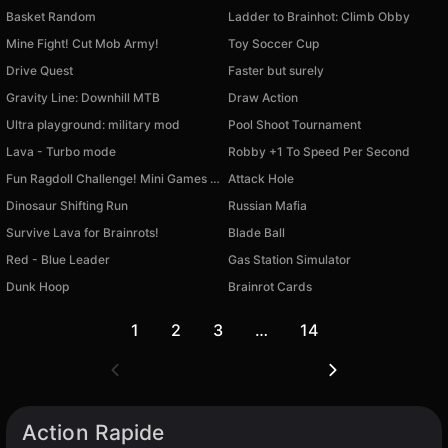
Basket Random
Ladder to Brainhot: Climb Obby
Mine Fight! Cut Mob Army!
Toy Soccer Cup
Drive Quest
Faster but surely
Gravity Line: Downhill MTB
Draw Action
Ultra playground: military mod
Pool Shoot Tournament
Lava - Turbo mode
Robby +1 To Speed Per Second
Fun Ragdoll Challenge! Mini Games Collection!
Attack Hole
Dinosaur Shifting Run
Russian Mafia
Survive Lava for Brainrots!
Blade Ball
Red - Blue Leader
Gas Station Simulator
Dunk Hoop
Brainrot Cards
1
2
3
…
14
Action Rapide