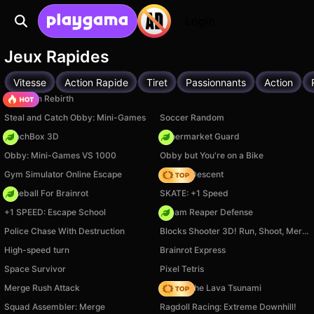
Login
Jeux Rapides
Vitesse
Action Rapide
Tiret
Passionnants
Action
Stickman Rebirth
Steal and Catch Obby: Mini-Games
Soccer Random
PunchBox 3D
Supermarket Guard
Obby: Mini-Games VS 1000
Obby but You're on a Bike
Gym Simulator Online Escape
Deadly Descent
Baseball For Brainrot
SKATE: +1 Speed
+1 SPEED: Escape School
Dream Reaper Defense
Police Chase With Destruction
Blocks Shooter 3D! Run, Shoot, Merge Weapons!
High-speed turn
Brainrot Express
Space Survivor
Pixel Tetris
Merge Rush Attack
Robby The Lava Tsunami
Squad Assembler: Merge
Ragdoll Racing: Extreme Downhill!