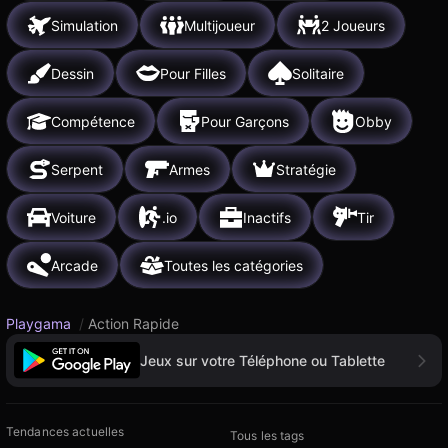
Simulation
Multijoueur
2 Joueurs
Dessin
Pour Filles
Solitaire
Compétence
Pour Garçons
Obby
Serpent
Armes
Stratégie
Voiture
.io
Inactifs
Tir
Arcade
Toutes les catégories
Playgama
/
Action Rapide
Jeux sur votre Téléphone ou Tablette
Tendances actuelles
Tous les tags