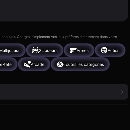
 de pop-ups. Chargez simplement vos jeux préférés directement dans votre
Multijoueur
2 Joueurs
Armes
Action
e-tête
Arcade
Toutes les catégories