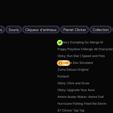
fs
Souris
Cliqueur d'animaux
Planet Clicker
Collection
Mystery Dumpling Go: Merge IO
Poppy Playtime 5 Merge: All Characte
Obby: Run Star | Speed and Pets
Idle Game Dev Simulator
Zuma Deluxe Original
Purland
Obby: Click and Grow
Obby: Upgrade Your Aura
Anime Avatar Maker: Anime Doll
Hurricane Fishing: Feed the Storm
67 Clicker Tap Tap