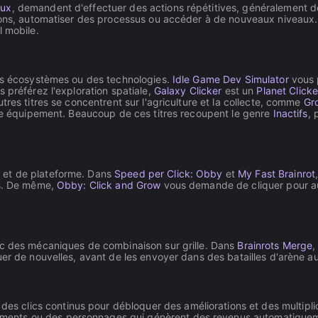
aux
, demandent d'effectuer des actions répétitives, généralement d
tions, automatiser des processus ou accéder à de nouveaux niveaux.
l mobile.
des écosystèmes ou des technologies.
Idle Game Dev Simulator
vous 
 préférez l'exploration spatiale,
Galaxy Clicker
est un
Planet Clicke
tres titres se concentrent sur l'agriculture et la collecte, comme
Gr
tre équipement. Beaucoup de ces titres recoupent le genre
Inactifs
, 
 et de plateforme. Dans
Speed per Click: Obby
et
My Fast Brainrot
es. De même,
Obby: Click and Grow
vous demande de cliquer pour aug
ec des mécaniques de combinaison sur grille. Dans
Brainrots Merge
,
uer de nouvelles, avant de les envoyer dans des batailles d'arène a
es clics continus pour débloquer des améliorations et des multipli
iments ou des personnages qui génèrent des revenus automatiqueme