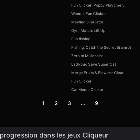
Fun Clicker: Poppy Playtime 5
Wenda: Fun Clicker
Mewing Simulator
Gym Match: Lift Up
Fun fishing
Fishing: Catch the Secret Brainrot
Zero to Millionaire!
Ladybug Save Super Cat
Merge Fruits & Flowers: Clear
Fun Clicker
Cat Meme Clicker
1
2
3
…
9
progression dans les jeux Cliqueur