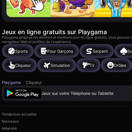
Jeux en ligne gratuits sur Playgama
Playgama propose les derniers et meilleurs jeux en ligne gratuits. Vous pouvez
navigateur Web et profitez de l'expérience.
Sports
Pour Garçons
Serpent
So
Cliqueur
Simulation
Tir
Drôles
Playgama
/
Cliqueur
Jeux sur votre Téléphone ou Tablette
Tendances actuelles
Nouveaux
Aléatoire