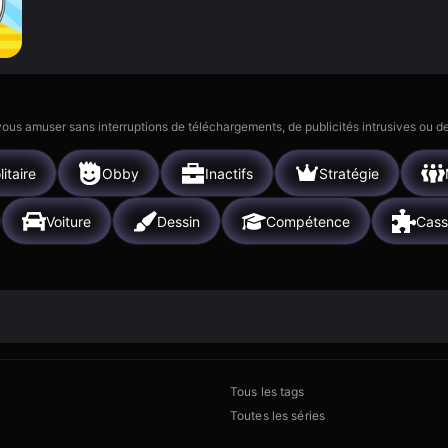
 vous amuser sans interruptions de téléchargements, de publicités intrusives ou
litaire
Obby
Inactifs
Stratégie
Voiture
Dessin
Compétence
Cass
Tous les tags
Toutes les séries