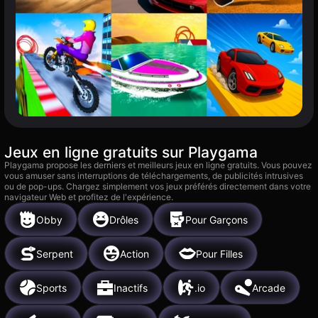
Jeux en ligne gratuits sur Playgama
Playgama propose les derniers et meilleurs jeux en ligne gratuits. Vous pouvez
vous amuser sans interruptions de téléchargements, de publicités intrusives
ou de pop-ups. Chargez simplement vos jeux préférés directement dans votre
navigateur Web et profitez de l'expérience.
Obby
Drôles
Pour Garçons
Serpent
Action
Pour Filles
Sports
Inactifs
.io
Arcade