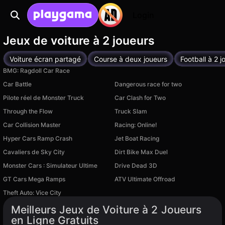
Login
Jeux de voiture à 2 joueurs
Voiture écran partagé
Course à deux joueurs
Football à 2 j
BMG: Ragdoll Car Race
Car Battle
Dangerous race for two
Pilote réel de Monster Truck
Car Clash for Two
Through the Flow
Truck Slam
Car Collision Master
Racing: Online!
Hyper Cars Ramp Crash
Jet Boat Racing
Disponible sur PC
Disponible sur PC
Cavaliers de Sky City
Dirt Bike Max Duel
Disponible sur PC
Disponible sur PC
Monster Cars : Simulateur Ultime
Drive Dead 3D
Disponible sur PC
Disponible sur PC
GT Cars Mega Ramps
ATV Ultimate Offroad
Disponible sur PC
Disponible sur PC
Theft Auto: Vice City
Disponible sur PC
Meilleurs Jeux de Voiture à 2 Joueurs
en Ligne Gratuits