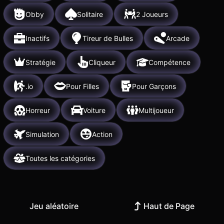
Obby
Solitaire
2 Joueurs
Inactifs
Tireur de Bulles
Arcade
Stratégie
Cliqueur
Compétence
.io
Pour Filles
Pour Garçons
Horreur
Voiture
Multijoueur
Simulation
Action
Toutes les catégories
Jeu aléatoire
Haut de Page