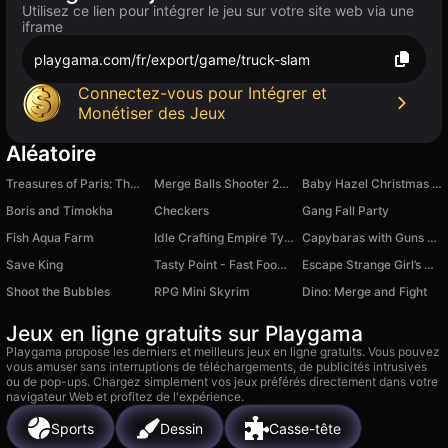
Utilisez ce lien pour intégrer le jeu sur votre site web via une
iframe
playgama.com/fr/export/game/truck-slam
Connectez-vous pour Intégrer et
Monétiser des Jeux
Aléatoire
Treasures of Paris: The Secret of Gems - Match 3
Merge Balls Shooter 2048 Connect Fruits
Baby Hazel Christmas Dream
Boris and Timokha
Checkers
Gang Fall Party
Fish Aqua Farm
Idle Crafting Empire Tycoon
Capybaras with Guns 2. A Game for Two Players
Save King
Tasty Point - Fast Food Empire
Escape Strange Girl’s House 2
Shoot the Bubbles
RPG Mini Skyrim
Dino: Merge and Fight
Jeux en ligne gratuits sur Playgama
Playgama propose les derniers et meilleurs jeux en ligne gratuits. Vous pouvez
vous amuser sans interruptions de téléchargements, de publicités intrusives
ou de pop-ups. Chargez simplement vos jeux préférés directement dans votre
navigateur Web et profitez de l'expérience.
Sports
Dessin
Casse-tête