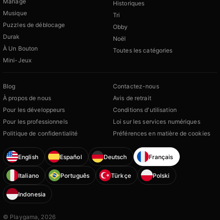
Mariage
Historiques
Musique
Tri
Puzzles de déblocage
Obby
Durak
Noël
À Un Bouton
Toutes les catégories
Mini-Jeux
Blog
Contactez-nous
À propos de nous
Avis de retrait
Pour les développeurs
Conditions d'utilisation
Pour les professionnels
Loi sur les services numériques
Politique de confidentialité
Préférences en matière de cookies
English
Español
Deutsch
Français
Italiano
Português
Türkçe
Polski
Indonesia
© Playgama, 2026