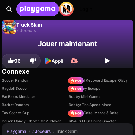
Login
Truck Slam
2 Joueurs
Sauvegardez la
Non
Enregistrer
Truck Slam est un jeu de 2 joueurs gratuit par MaksLead.Games. Joue-y en ligne sur Playgama.
Jouer maintenant
progression !
96
Appli
Connexe
Soccer Random
+1 Speed Keyboard Escape: Obby
Ragdoll Soccer
Your Obby Escape
Eat Blobs Simulator
Robby Mini Games
Basket Random
Robby: The Speed Maze
Toy Soccer Cup
Piece of Cake: Merge & Bake
Poison Candy: Obby 1 Or 2-Player
RIVALS FPS: Online Shooter
Playgama
/
2 Joueurs
/
Truck Slam