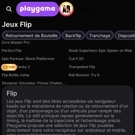
Login
Jeux Flip
Retournement de Bouteille
Backflip
Tranchage
Diaposit
Dive Master Pro
Perfect Flip
Noob Superhero: Epic Spider on Web
Epic Parkour: Block Platformer
Cut It 3D
Zombie Derby 2
Trampoline Flip
Flip Bottle Jump
Ball Bounce: Try It
Streamer Simulator: Phone Challenge!
Disponible sur PC
Flip
Les jeux Flip sont des titres accessibles via navigateur
basés sur le mécanisme de rotation ou de retournement d'un
objet, d'un personnage ou d'un véhicule pour remplir des
objectifs. Le défi principal repose généralement sur le
timing, la maîtrise de la trajectoire et l'atterrissage précis.
Playgama propose une sélection de jeux Flip jouables
directement dans votre navigateur sur ordinateur et mobile,
sans aucun téléchargement requis.