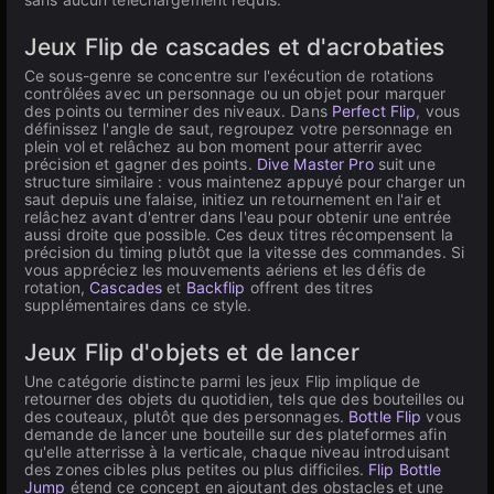
Jeux Flip de cascades et d'acrobaties
Ce sous-genre se concentre sur l'exécution de rotations
contrôlées avec un personnage ou un objet pour marquer
des points ou terminer des niveaux. Dans
Perfect Flip
, vous
définissez l'angle de saut, regroupez votre personnage en
plein vol et relâchez au bon moment pour atterrir avec
précision et gagner des points.
Dive Master Pro
suit une
structure similaire : vous maintenez appuyé pour charger un
saut depuis une falaise, initiez un retournement en l'air et
relâchez avant d'entrer dans l'eau pour obtenir une entrée
aussi droite que possible. Ces deux titres récompensent la
précision du timing plutôt que la vitesse des commandes. Si
vous appréciez les mouvements aériens et les défis de
rotation,
Cascades
et
Backflip
offrent des titres
supplémentaires dans ce style.
Jeux Flip d'objets et de lancer
Une catégorie distincte parmi les jeux Flip implique de
retourner des objets du quotidien, tels que des bouteilles ou
des couteaux, plutôt que des personnages.
Bottle Flip
vous
demande de lancer une bouteille sur des plateformes afin
qu'elle atterrisse à la verticale, chaque niveau introduisant
des zones cibles plus petites ou plus difficiles.
Flip Bottle
Jump
étend ce concept en ajoutant des obstacles et une