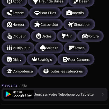
Action
Tireur de Bulles
Dessin
Arcade
Pour Filles
Inactifs
Horreur
Casse-tête
Simulation
Cliqueur
Drôles
Tir
Voiture
Multijoueur
Solitaire
Armes
Obby
Stratégie
Pour Garçons
Compétence
Toutes les catégories
Playgama
/
Flip
Jeux sur votre Téléphone ou Tablette