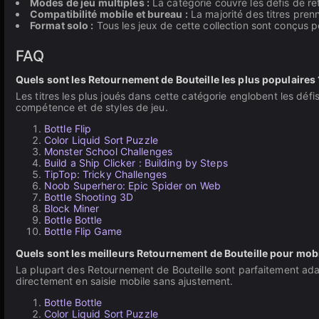
Modes de jeu multiples :
La catégorie couvre les défis de reto
Compatibilité mobile et bureau :
La majorité des titres prenn
Format solo :
Tous les jeux de cette collection sont conçus po
FAQ
Quels sont les Retournement de Bouteille les plus populaires 
Les titres les plus joués dans cette catégorie englobent les déf
compétence et de styles de jeu.
Bottle Flip
Color Liquid Sort Puzzle
Monster School Challenges
Build a Ship Clicker : Building by Steps
TipTop: Tricky Challenges
Noob Superhero: Epic Spider on Web
Bottle Shooting 3D
Block Miner
Bottle Bottle
Bottle Flip Game
Quels sont les meilleurs Retournement de Bouteille pour mobi
La plupart des Retournement de Bouteille sont parfaitement adapté
directement en saisie mobile sans ajustement.
Bottle Bottle
Color Liquid Sort Puzzle