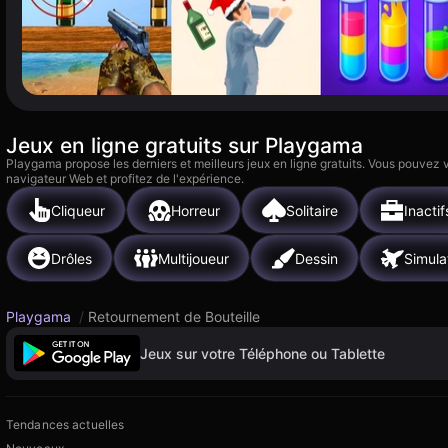
Jeux en ligne gratuits sur Playgama
Playgama propose les derniers et meilleurs jeux en ligne gratuits. Vous pouvez
navigateur Web et profitez de l'expérience.
Cliqueur
Horreur
Solitaire
Inactif
Drôles
Multijoueur
Dessin
Simula
Playgama
/
Retournement de Bouteille
Jeux sur votre Téléphone ou Tablette
Tendances actuelles