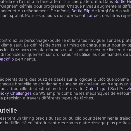
teille en l'air et à la faire atterrir sur une plateforme. Dans
Bottle Fl
"Gagnée" définie pour progresser. Chaque niveau augmente la diffic
 lancer et du relâchement. De même,
Bottle Flip
de Korgi Studio suit 
ment spatial. Pour les joueurs qui apprécient
Lancer
, ces titres rep
ontrôlez un personnage-bouteille et le faites naviguer sur des pla
euxième saut. Le défi réside dans le timing de chaque saut pour évit
us les tirez hors des plateformes en utilisant une réserve limitée 
est disponible uniquement sur ordinateur et utilise les commandes de l
Backflip
pertinents.
 récipients dans des puzzles basés sur la logique plutôt que comme 
e chaque bouteille ne contienne qu'une seule couleur. Vous appuyez s
e la bouteille de destination doit être vide.
Color Liquid Sort Puzzl
ricky Challenges
de WS Empire combine les mécaniques de Retournem
 la précision à travers différents types de tâches.
teille
ssitent un timing précis du tap ou du clic pour déterminer la trajecto
la difficulté en introduisant des zones d'atterrissage plus petite