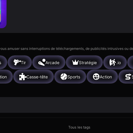
 vous amuser sans interruptions de téléchargements, de publicités intrusives ou
s
Tir
Arcade
Stratégie
.io
tion
Casse-tête
Sports
Action
Tous les tags