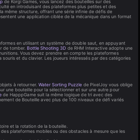
ip
de Korgi Games, vous lancez des bouteilles sur des
ulté en introduisant des plateformes plus petites et des
la même structure, offrant une série infinie de défis de
résentent une application ciblée de la mécanique dans un format
teformes en utilisant un système de double saut, en appuyant
er de tomber.
Bottle Shooting 3D
de RHM Interactive adopte une
de munitions. Vous devez prendre en compte les plateformes
a souris et du clavier. Les joueurs intéressés par des catégories
objets à retourner.
Water Sorting Puzzle
de PixelJoy vous oblige
ur une bouteille pour la sélectionner et sur une autre pour
e
de HapppGame suit la même logique de tri avec des
ent de Bouteille avec plus de 100 niveaux de défi variés
ire et la rotation de la bouteille.
s, des plateformes mobiles ou des obstacles à mesure que les