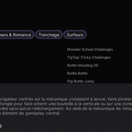
isers & Romance
Tranchage
Surfeurs
Monster School Challenges
TipTop: Tricky Challenges
Bottle Shooting 3D
Bottle Bottle
Flip Bottle Jump
igateur centrés sur la mécanique consistant à lancer, faire pivoter 
e l'angle pour faire atterrir une bouteille à la verticale ou sur une 
biles sans aucun téléchargement. Au-delà de la mécanique de retou
mme élément de gameplay central.
e