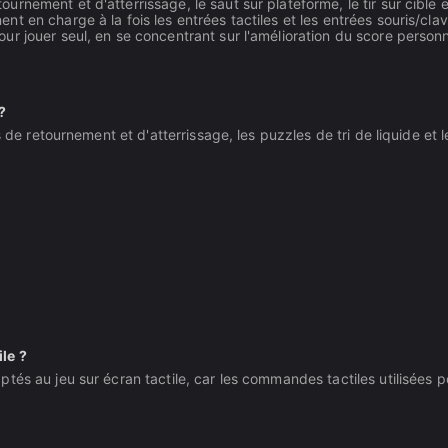
urnement et d'atterrissage, le saut sur plateforme, le tir sur cible et
ent en charge à la fois les entrées tactiles et les entrées souris/clav
ur jouer seul, en se concentrant sur l'amélioration du score personn
?
is de retournement et d'atterrissage, les puzzles de tri de liquide 
le ?
s au jeu sur écran tactile, car les commandes tactiles utilisées pou