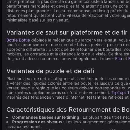
L'interprétation la plus directe du genre consiste à lancer une bou
plateformes marquées et devez les faire atterrir dans une zone 
distances plus grandes. Le jeu récompense un timing précis du
retournement qui testent votre vitesse de réaction et votre juge
minimaliste basé sur les niveaux.
Variantes de saut sur plateforme et de tir
Bottle Bottle
déplace la mécanique du lancer vers le saut. Vous c
une fois pour sauter et une seconde fois en plein air pour un d
approche différente : plutôt que de retourner des bouteilles, vo
mobiles, les obstacles et la distance lors de la visée. Ce titre 
de jeux d'adresse connexes peuvent également trouver
Flip
et
Variantes de puzzle et de défi
Plusieurs jeux de cette catégorie utilisent les bouteilles comme
à verser des liquides colorés entre les bouteilles jusqu'à ce qu
verser, avec la règle que les couleurs doivent correspondre ou qu
contraintes supplémentaires sur l'ordre de versement.
TipTop: T
inspirés des tendances virales d'Internet, testant les réflexes et
Caractéristiques des Retournement de Bou
Commandes basées sur le timing :
La plupart des titres néce
Progression des niveaux :
Les jeux augmentent généralement 
niveaux avancent.