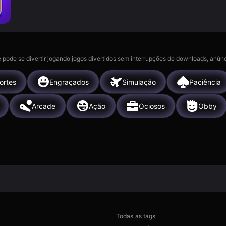
 pode se divertir jogando jogos divertidos sem interrupções de downloads, anúnc
ortes
Engraçados
Simulação
Paciência
Arcade
Ação
Ociosos
Obby
Todas as tags