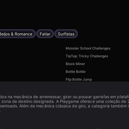
Beijos & Romance
Fatiar
Surfistas
Monster School Challenges
TipTop: Tricky Challenges
Block Miner
Bottle Bottle
Flip Bottle Jump
dos na mecânica de arremessar, girar ou pousar garrafas em platafo
 zona de destino designada. A Playgama oferece uma coleção de 20
nloads. Além da mecânica clássica de giro, a categoria também in
.