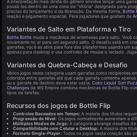
A interpretação mais direta do gênero envolve lançar uma garr
pousá-las dentro de uma zona de "Vitória" designada para prog
preciso do lançamento e da liberação. Da mesma forma,
Bottle 
reação e julgamento espacial. Para jogadores que gostam de
A
Variantes de Salto em Plataforma e Tiro
Bottle Bottle
muda a mecânica de arremesso para salto. Você co
novamente no ar para um segundo salto. O desafio está em cron
garrafas, você as atira para fora das plataformas usando um sup
apenas para desktop e usa controles de mouse e teclado. Jog
Variantes de Quebra-Cabeça e Desafio
Vários jogos nesta categoria usam garrafas como recipientes e
coloridos entre garrafas até que cada garrafa contenha apenas
ou a garrafa de destino deve estar vazia.
Color Liquid Sort Puzz
Challenges
da WS Empire combina mecânicas de Bottle Flip com m
tipos de tarefas.
Recursos dos jogos de Bottle Flip
Controles Baseados em Tempo:
A maioria dos títulos reque
Progressão de Nível:
Os jogos normalmente aumentam a difi
Múltiplos Modos de Jogo:
A categoria abrange desafios de g
Compatibilidade com Celular e Desktop:
A maioria dos títu
Formato Single-Player:
Todos os jogos nesta coleção são pr