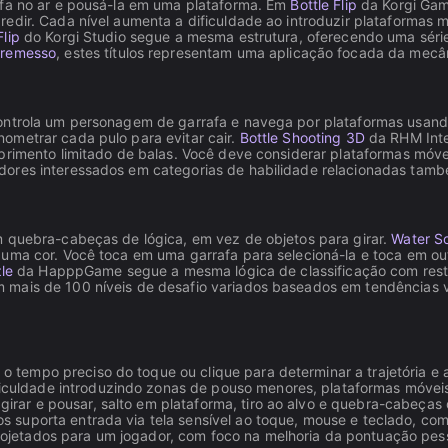
afa no ar e pousá-la em uma plataforma. Em
Bottle Flip
da Korgi Gam
redir. Cada nível aumenta a dificuldade ao introduzir plataformas
Flip
do Korgi Studio segue a mesma estrutura, oferecendo uma série 
rremesso
, estes títulos representam uma aplicação focada da mecâ
ntrola um personagem de garrafa e navega por plataformas usando
ometrar cada pulo para evitar cair.
Bottle Shooting 3D
da RHM Inte
rimento limitado de balas. Você deve considerar plataformas móveis,
adores interessados em categorias de habilidade relacionadas ta
m quebra-cabeças de lógica, em vez de objetos para girar.
Water So
 uma cor. Você toca em uma garrafa para selecioná-la e toca em ou
le
da HapppGame segue a mesma lógica de classificação com restr
ais de 100 níveis de desafio variados baseados em tendências vira
r o tempo preciso do toque ou clique para determinar a trajetória e 
culdade introduzindo zonas de pouso menores, plataformas móveis
irar e pousar, salto em plataforma, tiro ao alvo e quebra-cabeças d
los suporta entrada via tela sensível ao toque, mouse e teclado, 
ojetados para um jogador, com foco na melhoria da pontuação pess