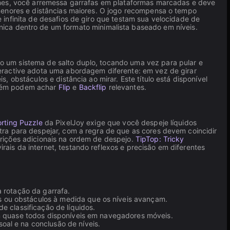
es, você arremessa garrafas em plataformas marcadas e deve
 menores e distâncias maiores. O jogo recompensa o tempo
infinita de desafios de giro que testam sua velocidade de
nica dentro de um formato minimalista baseado em níveis.
 um sistema de salto duplo, tocando uma vez para pular e
ractive adota uma abordagem diferente: em vez de girar
 obstáculos e distância ao mirar. Este título está disponível
mbém podem achar
Flip
e
Backflip
relevantes.
rting Puzzle
da PixelJoy exige que você despeje líquidos
tra para despejar, com a regra de que as cores devem coincidir
ições adicionais na ordem de despejo.
TipTop: Tricky
is da internet, testando reflexos e precisão em diferentes
a rotação da garrafa.
 ou obstáculos à medida que os níveis avançam.
e classificação de líquidos.
com quase todos disponíveis em navegadores móveis.
oal e na conclusão de níveis.