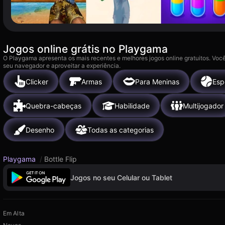
Jogos online grátis no Playgama
O Playgama apresenta os mais recentes e melhores jogos online gratuitos. Você
seu navegador e aproveitar a experiência.
Clicker
Armas
Para Meninas
Esp
Quebra-cabeças
Habilidade
Multijogador
Desenho
Todas as categorias
Playgama
/
Bottle Flip
Jogos no seu Celular ou Tablet
Em Alta