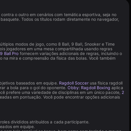
contra o outro em cenários com temática esportiva, seja no
e basquete. Todos os títulos rodam diretamente no navegador,
ltiplos modos de jogo, como 8 Ball, 9 Ball, Snooker e Time
ois jogadores em uma mesa compartilhada usando regras
e
9 Ball Pro
fornecem variações adicionais de regras, incluindo o
o na mira e compreensão da física das bolas. Você também
 objetivos baseados em equipe.
Ragdoll Soccer
usa física ragdoll
rar a bola para o gol do oponente.
Obby: Ragdoll Boxing
aplica
ocê prefere uma variedade de disciplinas em um único pacote,
2
aseadas em pontuação. Você pode encontrar opções adicionais
oles divididos atribuídos a cada participante.
aseados em equipe.