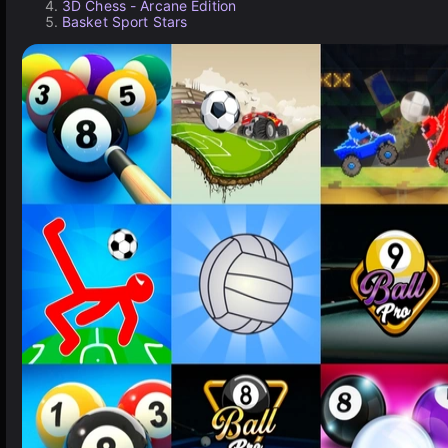
3D Chess - Arcane Edition
Basket Sport Stars