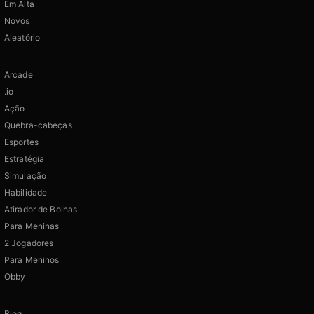
Em Alta
Novos
Aleatório
Arcade
.io
Ação
Quebra-cabeças
Esportes
Estratégia
Simulação
Habilidade
Atirador de Bolhas
Para Meninas
2 Jogadores
Para Meninos
Obby
Blog