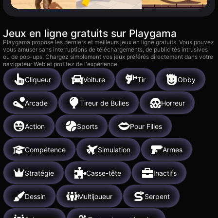
Jeux en ligne gratuits sur Playgama
Playgama propose les derniers et meilleurs jeux en ligne gratuits. Vous pouvez
vous amuser sans interruptions de téléchargements, de publicités intrusives
ou de pop-ups. Chargez simplement vos jeux préférés directement dans votre
navigateur Web et profitez de l'expérience.
Cliqueur
Voiture
Tir
Obby
Arcade
Tireur de Bulles
Horreur
Action
Sports
Pour Filles
Compétence
Simulation
Armes
Stratégie
Casse-tête
Inactifs
Dessin
Multijoueur
Serpent