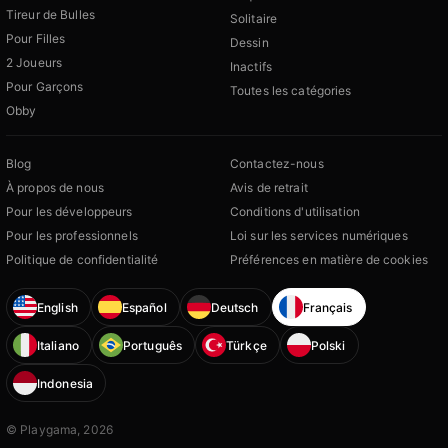
Tireur de Bulles
Solitaire
Pour Filles
Dessin
2 Joueurs
Inactifs
Pour Garçons
Toutes les catégories
Obby
Blog
Contactez-nous
À propos de nous
Avis de retrait
Pour les développeurs
Conditions d'utilisation
Pour les professionnels
Loi sur les services numériques
Politique de confidentialité
Préférences en matière de cookies
English
Español
Deutsch
Français
Italiano
Português
Türkçe
Polski
Indonesia
© Playgama, 2026