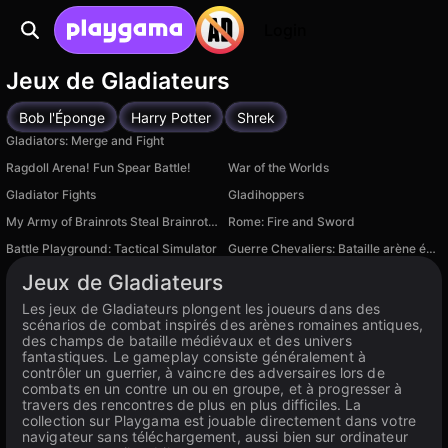
Login
Jeux de Gladiateurs
Bob l'Éponge
Harry Potter
Shrek
Gladiators: Merge and Fight
Ragdoll Arena! Fun Spear Battle!
War of the Worlds
Gladiator Fights
Gladihoppers
My Army of Brainrots Steal Brainrot Boss +1 Tycoon
Rome: Fire and Sword
Battle Playground: Tactical Simulator
Guerre Chevaliers: Bataille arène épées 3D
Disponible sur PC
Jeux de Gladiateurs
Les jeux de Gladiateurs plongent les joueurs dans des
scénarios de combat inspirés des arènes romaines antiques,
des champs de bataille médiévaux et des univers
fantastiques. Le gameplay consiste généralement à
contrôler un guerrier, à vaincre des adversaires lors de
combats en un contre un ou en groupe, et à progresser à
travers des rencontres de plus en plus difficiles. La
collection sur Playgama est jouable directement dans votre
navigateur sans téléchargement, aussi bien sur ordinateur