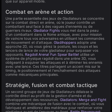
que sur appareil mobile.
Combat en arène et action
Une partie essentielle des jeux de Gladiateurs se concentre
sur le combat direct en arène, où le joueur contrôle un
combattant seul face à des vagues d'ennemis ou de
guerriers rivaux.
Gladiator Fights
vous met dans la peau
d'un combattant dans la Rome antique, avec pour mission
de vaincre tous vos adversaires en utilisant les commandes
de mouvement et d'attaque.
Gladihoppers
adopte une
approche 2D, où vous gérez la posture, les coups et les
lancers de lance de votre gladiateur pour surpasser vos
opposants.
Ragdoll Arena! Fun Spear Battle!
utilise un
système de physique ragdoll dans une arène 3D, vous
obligeant à esquiver les attaques et à éliminer les ennemis
avec une lance. Ces titres partagent un accent mis sur le
timing, le positionnement et l'enchaînement des attaques
comme mécaniques principales.
Stratégie, fusion et combat tactique
Un second groupe de jeux de Gladiateurs délaisse le
contrôle direct au profit de la gestion d'armée et du
développement des ressources.
Gladiators: Merge and Fight
combine une mécanique de fusion avec le combat, où vous
fabriquez et améliorez des matériaux pour renforcer votre
gladiateur avant de l'envoyer au front.
Battle Playground: