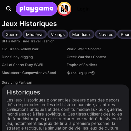
Login
Jeux Historiques
Guerre
Médiéval
Vikings
Mondiaux
Navires
Pour
BFFs Retro Time Travel Fashion
Old Green-Yellow War
World War 2 Shooter
Dino funny digging
Greek Warriors Contest
Call of Secret Duty WWII
Empire of Soldiers
Musketeers Gunpowder vs Steel
🧠The Big Quiz🌏
Surviving Partisan
Disponible sur PC
Historiques
Les jeux Historiques plongent les joueurs dans des décors
tirés de périodes réelles de l'histoire humaine, allant des
civilisations antiques et des conflits médiévaux aux guerres
mondiales et à l'ère soviétique. Ces titres utilisent des toiles
de fond historiques pour structurer une variété de styles de
jeu, notamment les jeux de tir à la première personne, la
stratégie tactique, la simulation de vie, les jeux de culture