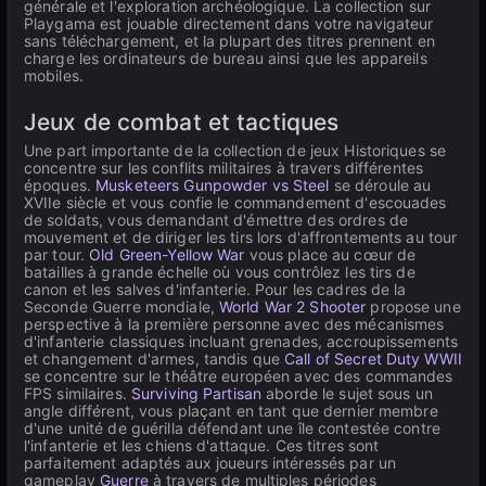
générale et l'exploration archéologique. La collection sur
Playgama est jouable directement dans votre navigateur
sans téléchargement, et la plupart des titres prennent en
charge les ordinateurs de bureau ainsi que les appareils
mobiles.
Jeux de combat et tactiques
Une part importante de la collection de jeux Historiques se
concentre sur les conflits militaires à travers différentes
époques.
Musketeers Gunpowder vs Steel
se déroule au
XVIIe siècle et vous confie le commandement d'escouades
de soldats, vous demandant d'émettre des ordres de
mouvement et de diriger les tirs lors d'affrontements au tour
par tour.
Old Green-Yellow War
vous place au cœur de
batailles à grande échelle où vous contrôlez les tirs de
canon et les salves d'infanterie. Pour les cadres de la
Seconde Guerre mondiale,
World War 2 Shooter
propose une
perspective à la première personne avec des mécanismes
d'infanterie classiques incluant grenades, accroupissements
et changement d'armes, tandis que
Call of Secret Duty WWII
se concentre sur le théâtre européen avec des commandes
FPS similaires.
Surviving Partisan
aborde le sujet sous un
angle différent, vous plaçant en tant que dernier membre
d'une unité de guérilla défendant une île contestée contre
l'infanterie et les chiens d'attaque. Ces titres sont
parfaitement adaptés aux joueurs intéressés par un
gameplay
Guerre
à travers de multiples périodes