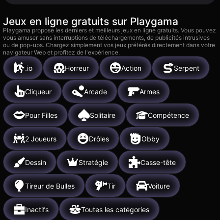
Jeux en ligne gratuits sur Playgama
Playgama propose les derniers et meilleurs jeux en ligne gratuits. Vous pouvez
vous amuser sans interruptions de téléchargements, de publicités intrusives
ou de pop-ups. Chargez simplement vos jeux préférés directement dans votre
navigateur Web et profitez de l'expérience.
.io
Horreur
Action
Serpent
Cliqueur
Arcade
Armes
Pour Filles
Solitaire
Compétence
2 Joueurs
Drôles
Obby
Dessin
Stratégie
Casse-tête
Tireur de Bulles
Tir
Voiture
Inactifs
Toutes les catégories