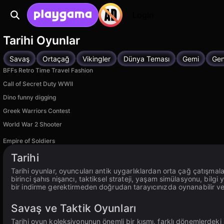
Login
Tarihi Oyunlar
Savaş
Ortaçağ
Vikingler
Dünya Teması
Gemi
Gen
BFFs Retro Time Travel Fashion
Call of Secret Duty WWII
Dino funny digging
Greek Warriors Contest
World War 2 Shooter
Empire of Soldiers
Android, iOS platformunda mevcut
Tarihi
Tarihi oyunlar, oyuncuları antik uygarlıklardan orta çağ çatışm
birinci şahıs nişancı, taktiksel strateji, yaşam simülasyonu, bilgi 
bir indirme gerektirmeden doğrudan tarayıcınızda oynanabilir 
Savaş ve Taktik Oyunları
Tarihi oyun koleksiyonunun önemli bir kısmı, farklı dönemlerdeki