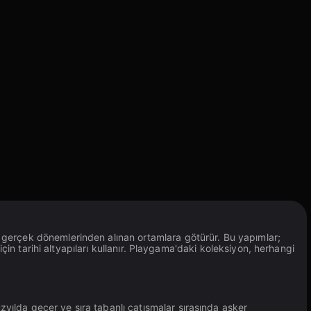
n gerçek dönemlerinden alınan ortamlara götürür. Bu yapımlar;
için tarihi altyapıları kullanır. Playgama'daki koleksiyon, herhangi
zyılda geçer ve sıra tabanlı çatışmalar sırasında asker