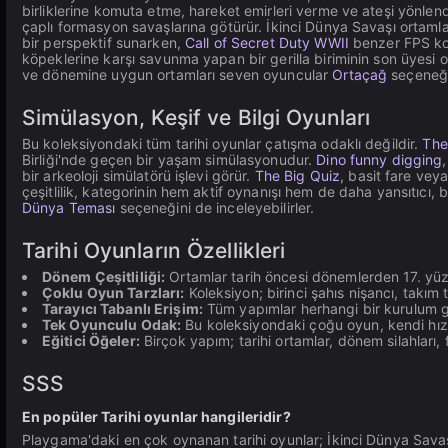
birliklerine komuta etme, hareket emirleri verme ve ateşi yönlen
çaplı formasyon savaşlarına götürür. İkinci Dünya Savaşı ortamla
bir perspektif sunarken,
Call of Secret Duty WWII
benzer FPS kon
köpeklerine karşı savunma yapan bir gerilla biriminin son üyesi o
ve dönemine uygun ortamları seven oyuncular
Ortaçağ
seçeneği
Simülasyon, Keşif ve Bilgi Oyunları
Bu koleksiyondaki tüm tarihi oyunlar çatışma odaklı değildir.
The
Birliği'nde geçen bir yaşam simülasyonudur.
Dino funny digging
bir arkeoloji simülatörü işlevi görür.
The Big Quiz
, basit fare veya
çeşitlilik, kategorinin hem aktif oynanışı hem de daha yansıtıcı,
Dünya Teması
seçeneğini de inceleyebilirler.
Tarihi Oyunların Özellikleri
Dönem Çeşitliliği:
Ortamlar tarih öncesi dönemlerden 17. yüz
Çoklu Oyun Tarzları:
Koleksiyon; birinci şahıs nişancı, takım t
Tarayıcı Tabanlı Erişim:
Tüm yapımlar herhangi bir kurulum 
Tek Oyunculu Odak:
Bu koleksiyondaki çoğu oyun, kendi hızını
Eğitici Öğeler:
Birçok yapım; tarihi ortamlar, dönem silahları, f
SSS
En popüler Tarihi oyunlar hangileridir?
Playgama'daki en çok oynanan tarihi oyunlar; İkinci Dünya Savaş