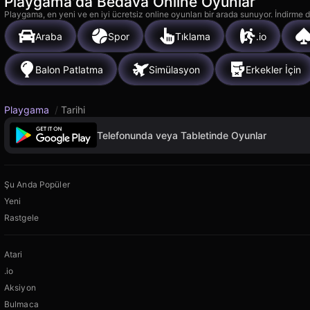
Playgama'da Bedava Online Oyunlar
Playgama, en yeni ve en iyi ücretsiz online oyunları bir arada sunuyor. İndirme de
Araba
Spor
Tıklama
.io
Balon Patlatma
Simülasyon
Erkekler İçin
Playgama
/
Tarihi
Telefonunda veya Tabletinde Oyunlar
Şu Anda Popüler
Yeni
Rastgele
Atari
.io
Aksiyon
Bulmaca