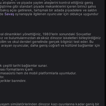
u atışlarını ve piyade yaylım ateşlerini kontrol ettiğiniz geniş
ğiştirme gibi standart piyade mekaniklerini içeren birinci şahıs
r bakış açısı getirerek, tartışmalı bir adada piyadelere ve saldırı
mde
Savaş
oynanışıyla ilgilenen oyuncular için oldukça uygundur
al dinamikleri yönettiğiniz, 1980'lerin sonundaki Sovyetler
nız ve buluntularınızdan eksiksiz dinozor iskeletleri birleştirdiğiniz
bilim ve okul dersleri genelinde gerçek bilginizi test eder. Bu
ik arayan oyuncular, daha geniş coğrafi ve kültürel bağlamlar için
eşitli tarihi bağlamlar sunar.
ası formatlarını içerir.
 masaüstü hem de mobil platformlarla uyumludur.
ır.
rikler barındırır.
yaşam simülatörlerinden dinozor kazı oyunlarına kadar geniş bir