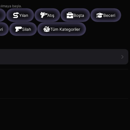
kılmaya başla.
Yılan
Atış
Boşta
Beceri
ri
Silah
Tüm Kategoriler