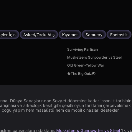
çler İçin
Askeri/Ordu Atış
Kıyamet
Samuray
Fantastik
Surviving Partisan
Musketeers Gunpowder vs Steel
Old Green-Yellow War
🧠The Big Quiz🌏
alarına, Dünya Savaşlarından Sovyet dönemine kadar insanlık tarihini
yarışması ve arkeolojik keşif gibi çeşitli oyun tarzlarını çerçevelemek 
ve çoğu yapım hem masaüstü hem de mobil cihazları destekler.
 askeri çatışmalara odaklanır.
Musketeers Gunpowder vs Steel
17. yü