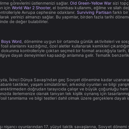
dirme görevlerini üstlenmenizi sağlar.
Old Green-Yellow War
sizi topç
rı için
World War 2 Shooter
, el bombası kullanımı, eğilme ve silah de
trolleriyle Avrupa cephesine odaklanır.
Surviving Partisan
farklı bi
larak yerinizi almanızı sağlar. Bu yapımlar, birden fazla tarihi döne
nde de değer bulabilirler.
 Boys Word
, dönemine uygun bir ortamda günlük aktiviteleri ve sosy
, fosil alanlarını kazdığınız, özel aletler kullanarak kemikleri çıkardığı
 dokunma kontrolleriyle çoktan seçmeli bir format aracılığıyla tarih, 
 bilgiye dayalı deneyimleri kapsadığı anlamına gelir. Tematik benzerl
yıla, İkinci Dünya Savaşı'ndan geç Sovyet dönemine kadar uzanarak ç
abanlı taktikler, yaşam simülatörleri, arkeoloji oyunları ve bilgi yarışm
gerektirmeden doğrudan tarayıcıda çalışır ve büyük çoğunluğu hem
zda ilerlemenize olanak tanıyan tek kişilik oynanış için tasarlanmışt
osil tanımlama ve bilgi testleri dahil olmak üzere gerçeklere dayalı içe
ı nişancı oyunlarından 17. yüzyıl taktik savaşlarına, Sovyet dönemi 