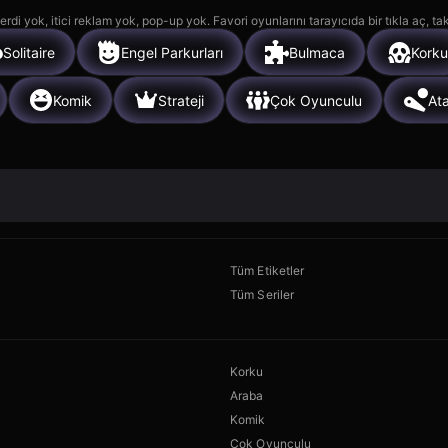
rdi yok, itici reklam yok, pop-up yok. Favori oyunlarını tarayıcıda bir tıkla aç, ta
Solitaire
Engel Parkurları
Bulmaca
Korku
Komik
Strateji
Çok Oyunculu
Ata
Tüm Etiketler
Tüm Seriler
Korku
Araba
Komik
Çok Oyunculu