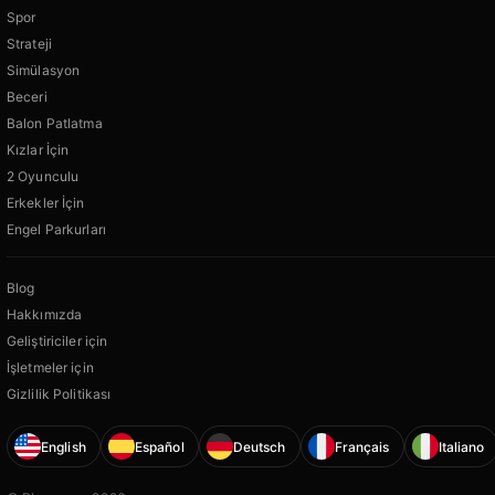
Spor
Strateji
Simülasyon
Beceri
Balon Patlatma
Kızlar İçin
2 Oyunculu
Erkekler İçin
Engel Parkurları
Blog
Hakkımızda
Geliştiriciler için
İşletmeler için
Gizlilik Politikası
English
Español
Deutsch
Français
Italiano