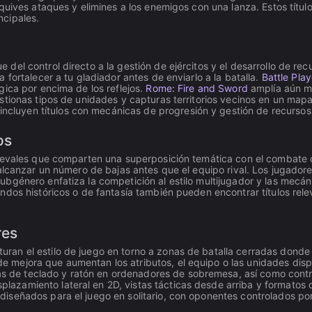
quives ataques y elimines a los enemigos con una lanza. Estos títul
ncipales.
el control directo a la gestión de ejércitos y el desarrollo de rec
fortalecer a tu gladiador antes de enviarlo a la batalla.
Battle Pla
ica por encima de los reflejos.
Rome: Fire and Sword
amplía aún má
tionas tipos de unidades y capturas territorios vecinos en un mapa
ncluyen títulos con mecánicas de progresión y gestión de recursos
os
dievales que comparten una superposición temática con el combate
alcanzar un número de bajas antes que el equipo rival. Los jugador
ubgénero enfatiza la competición al estilo multijugador y las mecá
dos históricos o de fantasía también pueden encontrar títulos rele
res
cturan el estilo de juego en torno a zonas de batalla cerradas dond
de mejora que aumentan los atributos, el equipo o las unidades disp
 de teclado y ratón en ordenadores de sobremesa, así como controles
lazamiento lateral en 2D, vistas tácticas desde arriba y formatos 
 diseñados para el juego en solitario, con oponentes controlados po