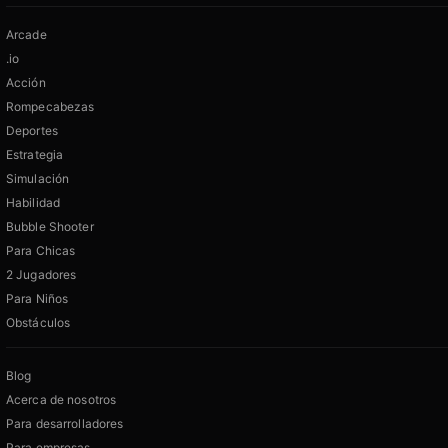
Arcade
.io
Acción
Rompecabezas
Deportes
Estrategia
Simulación
Habilidad
Bubble Shooter
Para Chicas
2 Jugadores
Para Niños
Obstáculos
Blog
Acerca de nosotros
Para desarrolladores
Para empresas