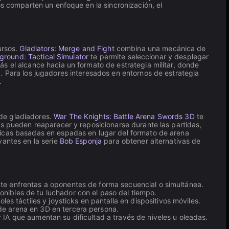
os comparten un enfoque en la sincronización, el
ursos.
Gladiators: Merge and Fight
combina una mecánica de
yground: Tactical Simulator
te permite seleccionar y desplegar
s el alcance hacia un formato de estrategia militar, donde
. Para los jugadores interesados en entornos de estrategia
.
 de gladiadores.
War The Knights: Battle Arena Swords 3D
te
es pueden reaparecer y reposicionarse durante las partidas,
nicas basadas en espadas en lugar del formato de arena
vantes en la serie
Bob Esponja
para obtener alternativas de
e te enfrentas a oponentes de forma secuencial o simultánea.
onibles de tu luchador con el paso del tiempo.
 táctiles y joysticks en pantalla en dispositivos móviles.
de arena en 3D en tercera persona.
r IA que aumentan su dificultad a través de niveles u oleadas.