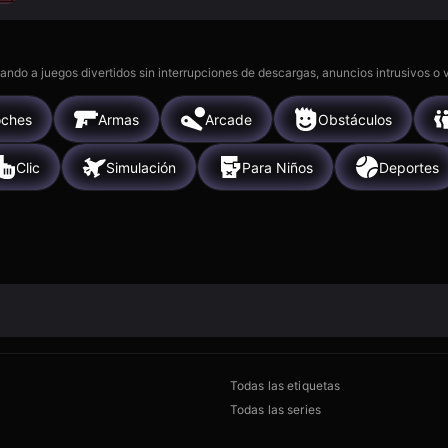
gando a juegos divertidos sin interrupciones de descargas, anuncios intrusivos o
ches
Armas
Arcade
Obstáculos
Clic
Simulación
Para Niños
Deportes
Todas las etiquetas
Todas las series