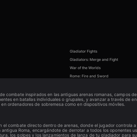
Gladiator Fights
Gladiators: Merge and Fight
War of the Worlds
Rome: Fire and Sword
 de combate inspirados en las antiguas arenas romanas, campos de b
nentes en batallas individuales o grupales, y avanzar a través de 
o en ordenadores de sobremesa como en dispositivos móviles.
n el combate directo dentro de arenas, donde el jugador controla 
la antigua Roma, encargándote de derrotar a todos los oponentes 
ra, los golpes y los lanzamientos de lanza de tu gladiador para s