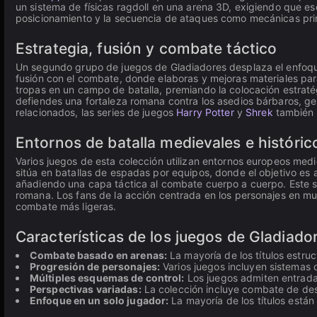
un sistema de físicas ragdoll en una arena 3D, exigiendo que es
posicionamiento y la secuencia de ataques como mecánicas pri
Estrategia, fusión y combate táctico
Un segundo grupo de juegos de Gladiadores desplaza el enfoque d
fusión con el combate, donde elaboras y mejoras materiales para 
tropas en un campo de batalla, premiando la colocación estratég
defiendes una fortaleza romana contra los asedios bárbaros, ges
relacionados, las series de juegos
Harry Potter
y
Shrek
también i
Entornos de batalla medievales e históric
Varios juegos de esta colección utilizan entornos europeos me
sitúa en batallas de espadas por equipos, donde el objetivo es 
añadiendo una capa táctica al combate cuerpo a cuerpo. Este s
romana. Los fans de la acción centrada en los personajes en mun
combate más ligeras.
Características de los juegos de Gladiado
Combate basado en arenas:
La mayoría de los títulos estru
Progresión de personajes:
Varios juegos incluyen sistemas 
Múltiples esquemas de control:
Los juegos admiten entradas
Perspectivas variadas:
La colección incluye combate de desp
Enfoque en un solo jugador:
La mayoría de los títulos están