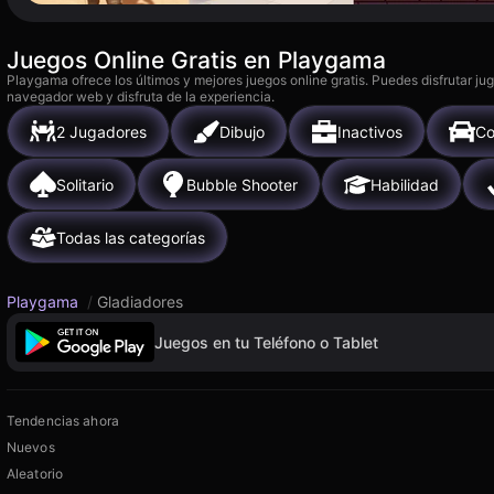
Juegos Online Gratis en Playgama
Playgama ofrece los últimos y mejores juegos online gratis. Puedes disfrutar ju
navegador web y disfruta de la experiencia.
2 Jugadores
Dibujo
Inactivos
Co
Solitario
Bubble Shooter
Habilidad
Todas las categorías
Playgama
/
Gladiadores
Juegos en tu Teléfono o Tablet
Tendencias ahora
Nuevos
Aleatorio