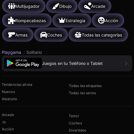
Multijugador
Dibujo
Arcade
Rompecabezas
Estrategia
Acción
Armas
Coches
Todas las categorías
Playgama
/
Solitario
Juegos en tu Teléfono o Tablet
Tendencias ahora
Todas las etiquetas
Nuevos
Todas las series
Aleatorio
Arcade
Terror
.io
Coches
Acción
Divertidos