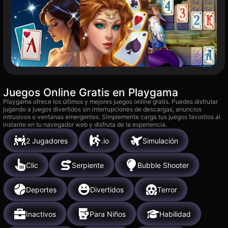
Juegos Online Gratis en Playgama
Playgama ofrece los últimos y mejores juegos online gratis. Puedes disfrutar
jugando a juegos divertidos sin interrupciones de descargas, anuncios
intrusivos o ventanas emergentes. Simplemente carga tus juegos favoritos al
instante en tu navegador web y disfruta de la experiencia.
2 Jugadores
.io
Simulación
Clic
Serpiente
Bubble Shooter
Deportes
Divertidos
Terror
Inactivos
Para Niños
Habilidad