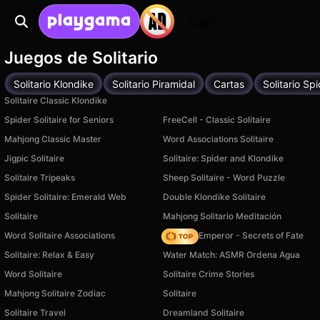
Login
Juegos de Solitario
Solitario Klondike
Solitario Piramidal
Cartas
Solitario Sp
Solitaire Classic Klondike
Spider Solitaire for Seniors
FreeCell - Classic Solitaire
Mahjong Classic Master
Word Associations Solitaire
Jigpic Solitaire
Solitaire: Spider and Klondike
Solitaire Tripeaks
Sheep Solitaire - Word Puzzle
Spider Solitaire: Emerald Web
Double Klondike Solitaire
Solitaire
Mahjong Solitario Meditación
Word Solitaire Associations
Solitaire Emperor - Secrets of Fate
Solitaire: Relax & Easy
Water Match: ASMR Ordena Agua
Word Solitaire
Solitaire Crime Stories
Mahjong Solitaire Zodiac
Solitaire
Solitaire Travel
Dreamland Solitaire