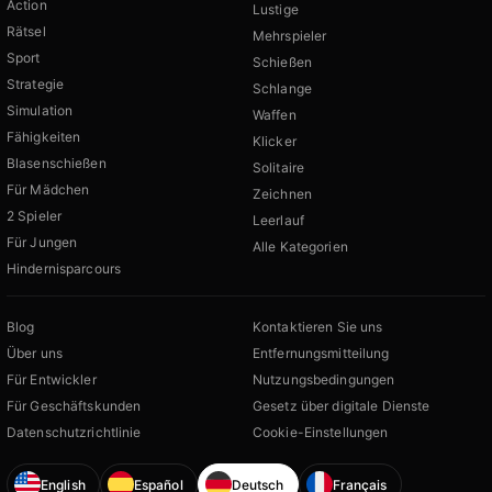
Action
Lustige
Rätsel
Mehrspieler
Sport
Schießen
Strategie
Schlange
Simulation
Waffen
Fähigkeiten
Klicker
Blasenschießen
Solitaire
Für Mädchen
Zeichnen
2 Spieler
Leerlauf
Für Jungen
Alle Kategorien
Hindernisparcours
Blog
Kontaktieren Sie uns
Über uns
Entfernungsmitteilung
Für Entwickler
Nutzungsbedingungen
Für Geschäftskunden
Gesetz über digitale Dienste
Datenschutzrichtlinie
Cookie-Einstellungen
English
Español
Deutsch
Français