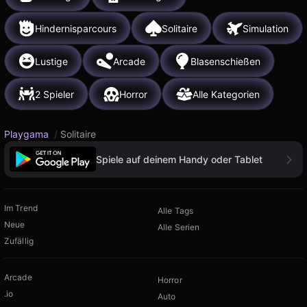
Hindernisparcours
Solitaire
Simulation
Lustige
Arcade
Blasenschießen
2 Spieler
Horror
Alle Kategorien
Playgama
/
Solitaire
Spiele auf deinem Handy oder Tablet
Im Trend
Alle Tags
Neue
Alle Serien
Zufällig
Arcade
Horror
.io
Auto