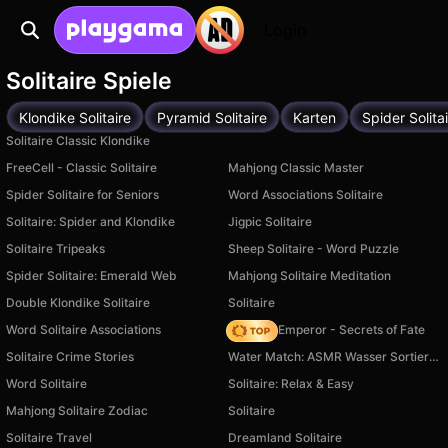
Login
Solitaire Spiele
Klondike Solitaire
Pyramid Solitaire
Karten
Spider Solita
Solitaire Classic Klondike
FreeCell - Classic Solitaire
Mahjong Classic Master
Spider Solitaire for Seniors
Word Associations Solitaire
Solitaire: Spider and Klondike
Jigpic Solitaire
Solitaire Tripeaks
Sheep Solitaire - Word Puzzle
Spider Solitaire: Emerald Web
Mahjong Solitaire Meditation
Double Klondike Solitaire
Solitaire
Word Solitaire Associations
Solitaire Emperor - Secrets of Fate
Solitaire Crime Stories
Water Match: ASMR Wasser Sortieren
Word Solitaire
Solitaire: Relax & Easy
Mahjong Solitaire Zodiac
Solitaire
Solitaire Travel
Dreamland Solitaire