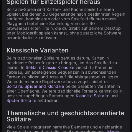
Spielen für Einzelspieler heraus
Solitaire-Spiele sind Karten- und Kachelspiele für einen
Spieler, bei denen du Gegenstände nach bestimmten Regeln
sortieren, kombinieren oder vom Spielfeld räumen musst.
Playgama bietet eine Sammlung von über 90
browserbasierten Titeln, die du direkt auf deinem Desktop
oder Mobilgerät spielen kannst, ohne zusätzliche Software
herunterladen zu müssen.
Klassische Varianten
Beim traditionellen Solitaire geht es darum, Karten in
bestimmte Reihenfolgen zu bringen, um das Spielfeld zu
leeren. In
Solitaire Classic Klondike
ziehst du Karten im
Tableau, um absteigende Sequenzen in abwechselnden
Farben zu bilden und Asse auf die Ablagestapel zu legen.
Wenn du mehrere Regelwerke bevorzugst, bietet dir
Solitaire: Spider and Klondike
beide beliebten Varianten in
einer Oberfläche. Weitere traditionelle Formate kannst du in
unseren zugehörigen Sammlungen
Klondike Solitaire
und
Spider Solitaire
entdecken.
Thematische und geschichtsorientierte
Solitaire
Viele Spiele integrieren narrative Elemente und einzigartige
Schauplätze, um durch die Level voranzukommen.
Magic