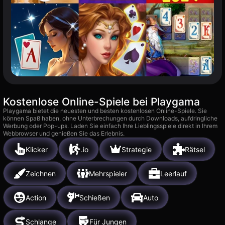
Kostenlose Online-Spiele bei Playgama
Playgama bietet die neuesten und besten kostenlosen Online-Spiele. Sie
können Spaß haben, ohne Unterbrechungen durch Downloads, aufdringliche
Werbung oder Pop-ups. Laden Sie einfach Ihre Lieblingsspiele direkt in Ihrem
Webbrowser und genießen Sie das Erlebnis.
Klicker
.io
Strategie
Rätsel
Zeichnen
Mehrspieler
Leerlauf
Action
Schießen
Auto
Schlange
Für Jungen