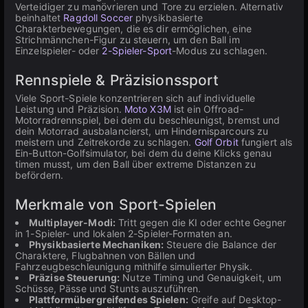
Verteidiger zu manövrieren und Tore zu erzielen. Alternativ
beinhaltet
Ragdoll Soccer
physikbasierte
Charakterbewegungen, die es dir ermöglichen, eine
Strichmännchen-Figur zu steuern, um den Ball im
Einzelspieler- oder
2-Spieler-Sport
-Modus zu schlagen.
Rennspiele & Präzisionssport
Viele Sport-Spiele konzentrieren sich auf individuelle
Leistung und Präzision.
Moto X3M
ist ein Offroad-
Motorradrennspiel, bei dem du beschleunigst, bremst und
dein Motorrad ausbalancierst, um Hindernisparcours zu
meistern und Zeitrekorde zu schlagen.
Golf Orbit
fungiert als
Ein-Button-Golfsimulator, bei dem du deine Klicks genau
timen musst, um den Ball über extreme Distanzen zu
befördern.
Merkmale von Sport-Spielen
Multiplayer-Modi:
Tritt gegen die KI oder echte Gegner
in 1-Spieler- und lokalen 2-Spieler-Formaten an.
Physikbasierte Mechaniken:
Steuere die Balance der
Charaktere, Flugbahnen von Bällen und
Fahrzeugbeschleunigung mithilfe simulierter Physik.
Präzise Steuerung:
Nutze Timing und Genauigkeit, um
Schüsse, Pässe und Stunts auszuführen.
Plattformübergreifendes Spielen:
Greife auf Desktop-