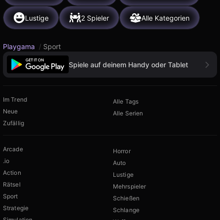
Lustige
2 Spieler
Alle Kategorien
Playgama
/
Sport
Spiele auf deinem Handy oder Tablet
Im Trend
Alle Tags
Neue
Alle Serien
Zufällig
Arcade
Horror
.io
Auto
Action
Lustige
Rätsel
Mehrspieler
Sport
Schießen
Strategie
Schlange
Simulation