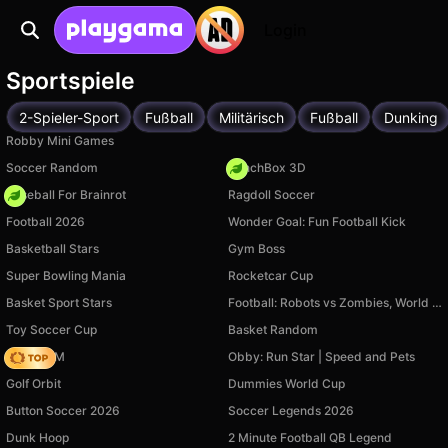
Login
Sportspiele
2-Spieler-Sport
Fußball
Militärisch
Fußball
Dunking
Robby Mini Games
Soccer Random
PunchBox 3D
Baseball For Brainrot
Ragdoll Soccer
Football 2026
Wonder Goal: Fun Football Kick
Basketball Stars
Gym Boss
Super Bowling Mania
Rocketcar Cup
Basket Sport Stars
Football: Robots vs Zombies, World Cup!
Toy Soccer Cup
Basket Random
Moto X3M
Obby: Run Star | Speed and Pets
Golf Orbit
Dummies World Cup
Button Soccer 2026
Soccer Legends 2026
Dunk Hoop
2 Minute Football QB Legend