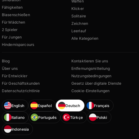
Waffen
Fähigkeiten
Klicker
Blasenschießen
Solitaire
Für Mädchen
Zeichnen
2 Spieler
Leerlauf
Für Jungen
Alle Kategorien
Hindernisparcours
Blog
Kontaktieren Sie uns
Über uns
Entfernungsmitteilung
Für Entwickler
Nutzungsbedingungen
Für Geschäftskunden
Gesetz über digitale Dienste
Datenschutzrichtlinie
Cookie-Einstellungen
English
Español
Deutsch
Français
Italiano
Português
Türkçe
Polski
Indonesia