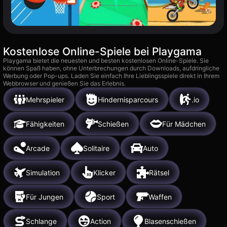
Kostenlose Online-Spiele bei Playgama
Playgama bietet die neuesten und besten kostenlosen Online-Spiele. Sie
können Spaß haben, ohne Unterbrechungen durch Downloads, aufdringliche
Werbung oder Pop-ups. Laden Sie einfach Ihre Lieblingsspiele direkt in Ihrem
Webbrowser und genießen Sie das Erlebnis.
Mehrspieler
Hindernisparcours
.io
Fähigkeiten
Schießen
Für Mädchen
Arcade
Solitaire
Auto
Simulation
Klicker
Rätsel
Für Jungen
Sport
Waffen
Schlange
Action
Blasenschießen