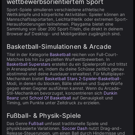
wettbewerbsorientiertem Sport
Sport-Spiele simulieren verschiedene athletische
Wettkämpfe und körperliche Aktivitäten. Spieler können an
Mannschaftssportarten, Leichtathletik oder extremen Sport-
Herausforderungen teilnehmen. Playgama bietet eine
Sammlung von über 200 Sport-Titeln, die direkt in deinem
Browser auf Desktop- und Mobilgeräten zugänglich sind.
Basketball-Simulationen & Arcade
Titel in der Kategorie
Basketball
reichen von Full-Court-
Matches bis hin zu gezielten Wurfwettbewerben. In
Basketball Superstars
erstellst du ein Spielerprofil und trittst
in Arenaspielen an, indem du deine Schüsse zeitlich genau
abstimmst und deine Ausdauer verwaltest. Für Multiplayer-
Mechaniken bietet
Basketball Stars
2-Spieler-Basketball
-
Modi, in denen du blocken, Bälle stehlen und Super-Würfe
gegen einen Gegner ausführen kannst. Wenn du Arcade-
Stil-Mechaniken bevorzugst, konzentrieren sich
Dunkin
Beanz
und
School Of Basketball
auf Genauigkeit und
Timing, um Punkte unter Zeitdruck zu erzielen.
Fußball- & Physik-Spiele
Das Genre
Fußball
umfasst traditionelle Spiele und
physikbasierte Variationen.
Soccer Dash
nutzt Drag-and-
Release-Steuerungen, um einen Ball durch Hindernisse und