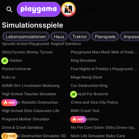
Login
Simulationsspiele
Lebenssimulationen
Haus
Traktor
Planspiele
Anpass
Sprunki Action Playground: Ragdoll Sandbox
ObbyTycoon: Money Tycoon
Playground Man Mod! Web of Destruction!
Gas Station
King Simulator
Pocket Universe
Five Nights at Freddy's Playground Sandbox
Kubz.io
Mega Ramp Stunt
ASMR Girl: Livestream Mukbang
Car Destruction King
High School Teacher Simulator
Baseball For Brainrot
Car Crush: Realistic Destruction
Crime and Vice City Police
High School Girls Classroom Life
BMG Crash Test
Pregnant Mother Simulator
Melon Sandbox
Drive & Crash Sandbox
My Pet Care Salon: Obby Dress-Up 3D
Online Car Destruction Simulator 3D
Mom Life Simulator Baby Care