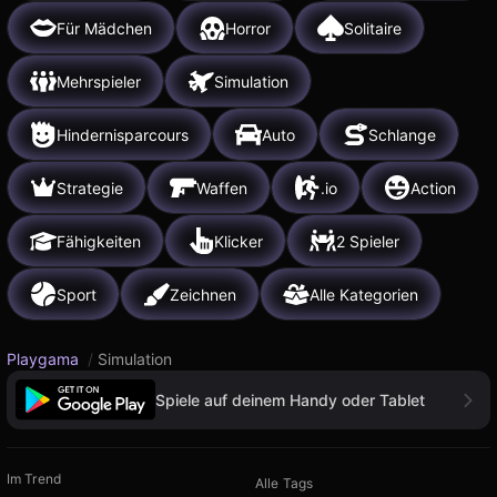
Für Mädchen
Horror
Solitaire
Mehrspieler
Simulation
Hindernisparcours
Auto
Schlange
Strategie
Waffen
.io
Action
Fähigkeiten
Klicker
2 Spieler
Sport
Zeichnen
Alle Kategorien
Playgama
/
Simulation
Spiele auf deinem Handy oder Tablet
Im Trend
Alle Tags