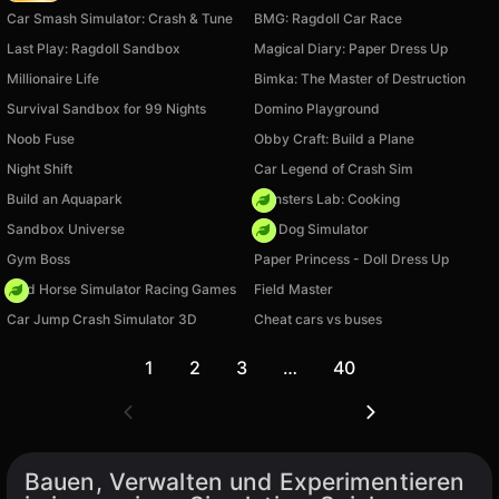
Car Smash Simulator: Crash & Tune
BMG: Ragdoll Car Race
Last Play: Ragdoll Sandbox
Magical Diary: Paper Dress Up
Millionaire Life
Bimka: The Master of Destruction
Survival Sandbox for 99 Nights
Domino Playground
Noob Fuse
Obby Craft: Build a Plane
Night Shift
Car Legend of Crash Sim
Build an Aquapark
Monsters Lab: Cooking
Sandbox Universe
Pet Dog Simulator
Gym Boss
Paper Princess - Doll Dress Up
Wild Horse Simulator Racing Games
Field Master
Car Jump Crash Simulator 3D
Cheat cars vs buses
1
2
3
…
40
Bauen, Verwalten und Experimentieren