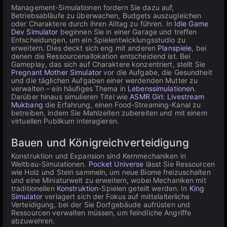
Management-Simulationen fordern Sie dazu auf,
Betriebsabläufe zu überwachen, Budgets auszugleichen
oder Charaktere durch ihren Alltag zu führen. In
Idle Game
Dev Simulator
beginnen Sie in einer Garage und treffen
Entscheidungen, um ein Spielentwicklungsstudio zu
erweitern. Dies deckt sich eng mit anderen
Planspiele
, bei
denen die Ressourcenallokation entscheidend ist. Bei
Gameplay, das sich auf Charaktere konzentriert, stellt Sie
Pregnant Mother Simulator
vor die Aufgabe, die Gesundheit
und die täglichen Aufgaben einer werdenden Mutter zu
verwalten – ein häufiges Thema in
Lebenssimulationen
.
Darüber hinaus simulieren Titel wie
ASMR Girl: Livestream
Mukbang
die Erfahrung, einen Food-Streaming-Kanal zu
betreiben, indem Sie Mahlzeiten zubereiten und mit einem
virtuellen Publikum interagieren.
Bauen und Königreichverteidigung
Konstruktion und Expansion sind Kernmechaniken in
Weltbau-Simulationen.
Pocket Universe
lässt Sie Ressourcen
wie Holz und Stein sammeln, um neue Biome freizuschalten
und eine Miniaturwelt zu erweitern, wobei Mechaniken mit
traditionellen
Konstruktion
-Spielen geteilt werden. In
King
Simulator
verlagert sich der Fokus auf mittelalterliche
Verteidigung, bei der Sie Dorfgebäude aufrüsten und
Ressourcen verwalten müssen, um feindliche Angriffe
abzuwehren.