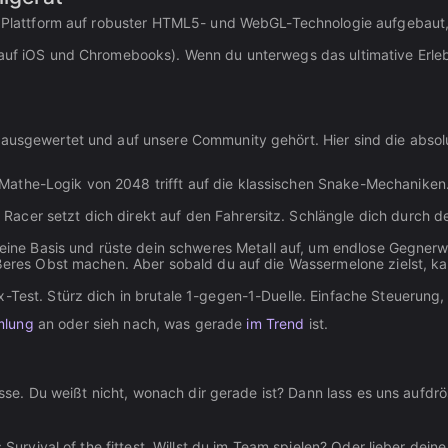
se Plattform auf robuster HTML5- und WebGL-Technologie aufgebaut, 
uf iOS und Chromebooks). Wenn du unterwegs das ultimative Erlebnis 
 ausgewertet und auf unsere Community gehört. Hier sind die absol
athe-Logik von 2048 trifft auf die klassischen Snake-Mechaniken. 
Racer setzt dich direkt auf den Fahrersitz. Schlängle dich durch 
 deine Basis und rüste dein schweres Metall auf, um endlose Gegnerw
rößeres Obst machen. Aber sobald du auf die Wassermelone zielst, k
ex-Test. Stürz dich in brutale 1-gegen-1-Duelle. Einfache Steuerung,
mlung
an oder sieh nach, was gerade
im Trend
ist.
nisse. Du weißt nicht, wonach dir gerade ist? Dann lass es uns aufdrö
: Survival of the fittest. Willst du im Team spielen? Oder lieber d