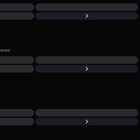
iends!