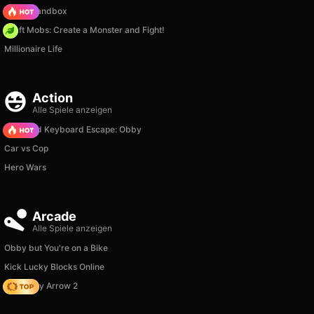
Melon Sandbox
Craft Mobs: Create a Monster and Fight!
Millionaire Life
Action
Alle Spiele anzeigen
+1 Speed Keyboard Escape: Obby
Car vs Cop
Hero Wars
Arcade
Alle Spiele anzeigen
Obby but You're on a Bike
Kick Lucky Blocks Online
Geometry Arrow 2