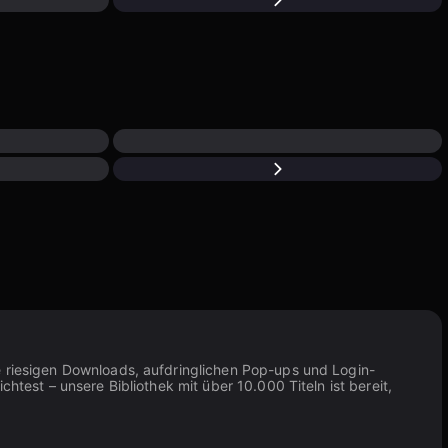
ie riesigen Downloads, aufdringlichen Pop-ups und Login-
htest – unsere Bibliothek mit über 10.000 Titeln ist bereit,