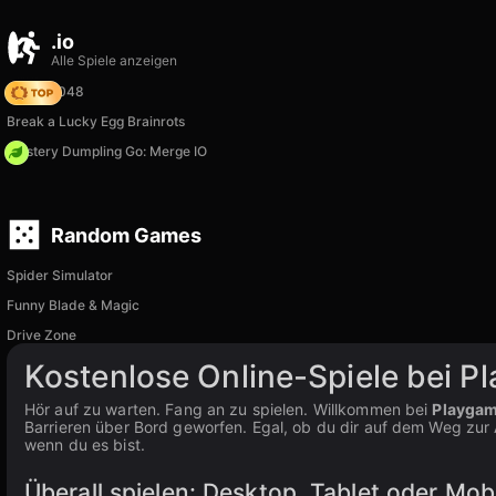
.io
Alle Spiele anzeigen
Snake 2048
Break a Lucky Egg Brainrots
Mystery Dumpling Go: Merge IO
Random Games
Spider Simulator
Funny Blade & Magic
Drive Zone
Kostenlose Online-Spiele bei P
Hör auf zu warten. Fang an zu spielen. Willkommen bei
Playga
Barrieren über Bord geworfen. Egal, ob du dir auf dem Weg zur Ar
wenn du es bist.
Überall spielen: Desktop, Tablet oder Mob