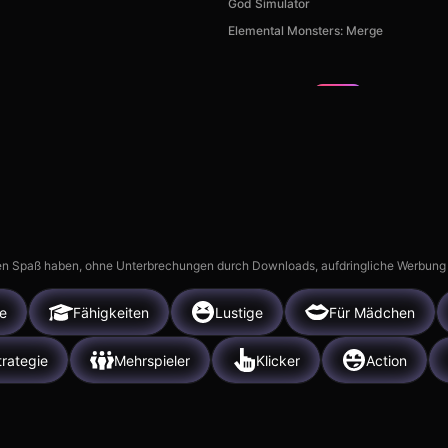
God Simulator
Elemental Monsters: Merge
me City
Hidden Object: My Hotel
TB World
8k
15k
n Spaß haben, ohne Unterbrechungen durch Downloads, aufdringliche Werbung ode
e
Fähigkeiten
Lustige
Für Mädchen
trategie
Mehrspieler
Klicker
Action