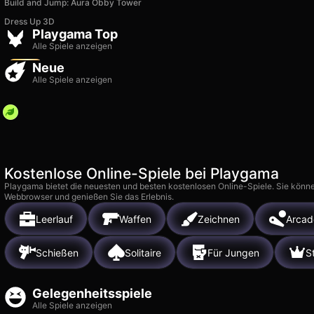
Build and Jump: Aura Obby Tower
Good Sort Master: Triple
Dress Up 3D
Match
Gangsta Island: Cri
Playgama Top
5k
13k
Alle Spiele anzeigen
Neue
Alle Spiele anzeigen
Kostenlose Online-Spiele bei Playgama
Playgama bietet die neuesten und besten kostenlosen Online-Spiele. Sie könne
Webbrowser und genießen Sie das Erlebnis.
Leerlauf
Waffen
Zeichnen
Arcad
Schießen
Solitaire
Für Jungen
S
Gelegenheitsspiele
Alle Spiele anzeigen