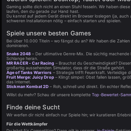
Gaming sollte dich nicht an einen Stuhl fesseln. Wir haben die
laufen, den du gerade zur Hand hast.
Du kannst auf jedem Gerät direkt im Browser loslegen (ja, auch a
schweren Installationen nötig – einfach starten und spielen.
Spiele unsere besten Games
Bei über 10.000 Titeln – wo fängst du an? Wir haben die Zahlen
dominieren.
Snake 2048
– Der ultimative Genre-Mix. Die süchtig machende M
Schlange heran.
MR RACER - Car Racing
– Brauchst du Geschwindigkeit? Dieser 
großartig aussehenden Simulator, dass dir die Straße gehört.
Age of Tanks Warriors
– Strategie trifft Feuerkraft. Verteidige
Fruit Merge: Juicy Drop
– Klingt simpel: Obst fallen lassen, g
das Internet.
Stickman Kombat 2D
– Roh, schnell und direkt. Ein echter Refl
Willst du mehr? Schau dir unsere komplette
Top-Bewertet-Sam
Finde deine Sucht
Wir werfen dir nicht einfach nur Spiele hin; wir kuratieren Erleb
Für die Wettkämpfer
Du lebst für Competition? Dann gilt in unserer
.io-Spiele
-Sektion