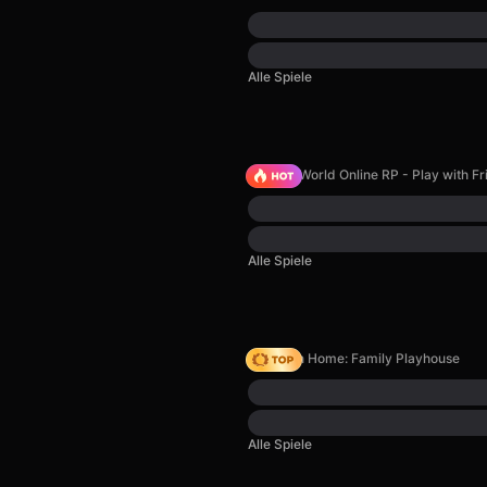
Alle Spiele
Sprunki World Online RP - Play with Fr
Alle Spiele
My Town Home: Family Playhouse
Alle Spiele