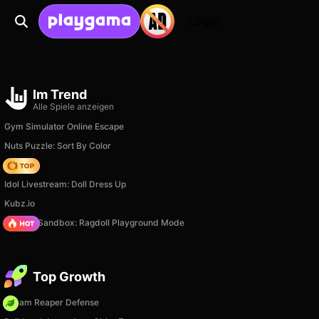
Login
Im Trend
Alle Spiele anzeigen
Gym Simulator Online Escape
Nuts Puzzle: Sort By Color
Hedgies
Idol Livestream: Doll Dress Up
Kubz.io
Sprunki Sandbox: Ragdoll Playground Mode
Top Growth
Dream Reaper Defense