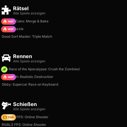
Rätsel
Alle Spiele anzeigen
Piece of Cake: Merge & Bake
Arrow Puzzle
Good Sort Master: Triple Match
Rennen
Alle Spiele anzeigen
The Race of the Apocalypse: Crush the Zombies!
Car Crush: Realistic Destruction
Obby: Supercar Race on Keyboard
Schießen
Alle Spiele anzeigen
Hazmob FPS: Online Shooter
RIVALS FPS: Online Shooter