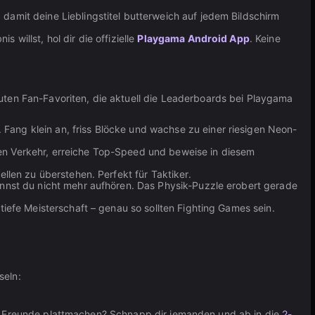
damit deine Lieblingstitel butterweich auf jedem Bildschirm
willst, hol dir die offizielle
Playgama Android App
. Keine
uten Fan-Favoriten, die aktuell die Leaderboards bei Playgama
Fang klein an, friss Blöcke und wachse zu einer riesigen Neon-
den Verkehr, erreiche Top-Speed und beweise in diesem
ellen zu überstehen. Perfekt für Taktiker.
annst du nicht mehr aufhören. Das Physik-Puzzle erobert gerade
 tiefe Meisterschaft – genau so sollten Fighting Games sein.
seln:
eine Freunde plattmachen? Schnapp dir jemanden und ab in die
2-