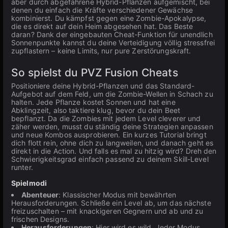
aber durch abgefahrene Hybrid-Pflanzen aufgemischt, bei
denen du einfach die Kräfte verschiedener Gewächse
kombinierst. Du kämpfst gegen eine Zombie-Apokalypse,
die es direkt auf dein Heim abgesehen hat. Das Beste
daran? Dank der eingebauten Cheat-Funktion für unendlich
Sonnenpunkte kannst du deine Verteidigung völlig stressfrei
zupflastern – keine Limits, nur pure Zerstörungskraft.
So spielst du PVZ Fusion Cheats
Positioniere deine Hybrid-Pflanzen und das Standard-
Aufgebot auf dem Feld, um die Zombie-Wellen in Schach zu
halten. Jede Pflanze kostet Sonnen und hat eine
Abklingzeit, also taktiere klug, bevor du dein Beet
bepflanzt. Da die Zombies mit jedem Level cleverer und
zäher werden, musst du ständig deine Strategien anpassen
und neue Kombos ausprobieren. Ein kurzes Tutorial bringt
dich flott rein, ohne dich zu langweilen, und danach geht es
direkt in die Action. Und falls es mal zu hitzig wird? Dreh den
Schwierigkeitsgrad einfach passend zu deinem Skill-Level
runter.
Spielmodi
Abenteuer
: Klassischer Modus mit bewährten
Herausforderungen. Schließe ein Level ab, um das nächste
freizuschalten – mit knackigeren Gegnern und ab und zu
frischen Designs.
Herausforderungen
: Hier wird es wild. Jeder Modus