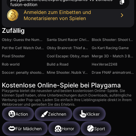
fusion-edition
Anmelden zum Einbetten und
Monetarisieren von Spielen
Zufällig
Obby: Guess the Number
Santa Stunt Racer Christmas Delivery
Block Shooter: Shoot the Blocks!
Pet the Cat! Watch Out, It Bites!
Obby Brainrot: Thief and Fuzer of Memes!
Go Kart Racing Game
Pixel Shooter
Cool Escape: Obby, man
Merge 3D - Match 3 Balloons!
Rob world
Build a Road
HexVerse2248
Soccer: penalty shootout
Mine Shooter. Nubik Vs Everyone!
Draw FNAF animatronics!
Kostenlose Online-Spiele bei Playgama
Playgama bietet die neuesten und besten kostenlosen Online-Spiele. Sie
können Spaß haben, ohne Unterbrechungen durch Downloads, aufdringliche
Werbung oder Pop-ups. Laden Sie einfach Ihre Lieblingsspiele direkt in Ihrem
Webbrowser und genießen Sie das Erlebnis.
Action
Zeichnen
Klicker
Für Mädchen
Horror
Sport