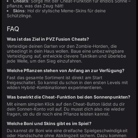
Cheats
: Sorge mit der Cheat-Funktion für endlos Sonne –
pflanze, was das Zeug hält!
Skins
: Hol dir stylische Meme-Skins für deine
Schützlinge.
FAQ
Was ist das Ziel in PVZ Fusion Cheats?
Verteidige deinen Garten vor den Zombie-Horden, die
unbedingt in dein Haus wollen. Baue eine unbezwingbare
Verteidigung auf, entwickle clevere Taktiken und überlebe
jede Welle, um den Sieg einzufahren.
Welche Pflanzen stehen von Anfang an zur Verfügung?
Fast das gesamte Sortiment ist direkt am Start
freigeschaltet. So kannst du schon in den ersten Levels mit
wilden Hybrid-Kombinationen experimentieren.
Was bewirkt die Cheat-Funktion bei den Sonnenpunkten?
Mit einem simplen Klick auf den Cheat-Button lädst du dir
dein Sonnen-Konto voll auf. Du musst dich also nie wieder
fragen, ob du dir noch eine Pflanze leisten kannst.
Welche Boni und Skins gibt es im Spiel?
Du kannst dir Boni wie eine dreifache Spielgeschwindigkeit
oder Handschuhe ohne Abklingzeit sichern. Dazu kommen