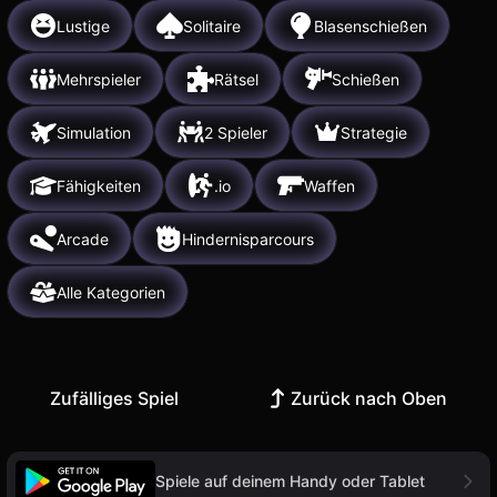
Lustige
Solitaire
Blasenschießen
Mehrspieler
Rätsel
Schießen
Simulation
2 Spieler
Strategie
Fähigkeiten
.io
Waffen
Arcade
Hindernisparcours
Alle Kategorien
Zufälliges Spiel
Zurück nach Oben
Spiele auf deinem Handy oder Tablet