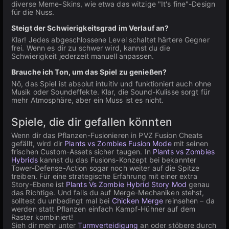
diverse Meme-Skins, wie etwa das witzige "It's fine"-Design
für die Nuss.
Steigt der Schwierigkeitsgrad im Verlauf an?
Klar! Jedes abgeschlossene Level schaltet härtere Gegner
frei. Wenn es dir zu schwer wird, kannst du die
Schwierigkeit jederzeit manuell anpassen.
Brauche ich Ton, um das Spiel zu genießen?
Nö, das Spiel ist absolut intuitiv und funktioniert auch ohne
Musik oder Soundeffekte. Klar, die Sound-Kulisse sorgt für
mehr Atmosphäre, aber ein Muss ist es nicht.
Spiele, die dir gefallen könnten
Wenn dir das Pflanzen-Fusionieren in PVZ Fusion Cheats
gefällt, wird dir
Plants vs Zombies Fusion Mode
mit seinen
frischen Custom-Assets sicher taugen. In
Plants vs Zombies
Hybrids
kannst du das Fusions-Konzept bei bekannter
Tower-Defense-Action sogar noch weiter auf die Spitze
treiben. Für eine strategische Erfahrung mit einer extra
Story-Ebene ist
Plants Vs Zombie Hybrid Story Mod
genau
das Richtige. Und falls du auf Merge-Mechaniken stehst,
solltest du unbedingt mal bei
Chicken Merge
reinsehen – da
werden statt Pflanzen einfach Kampf-Hühner auf dem
Raster kombiniert!
Sieh dir mehr unter
Turmverteidigung
an oder stöbere durch