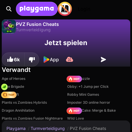
Login
PVZ Fusion Cheats
Turmverteidigung
Fortschritt
Nein
Speichern
PVZ Fusion Cheats ist ein kostenloses turmverteidigung-Spiel von Super Games. Spiel es online auf Playgama.
Jetzt spielen
speichern!
6k
App
Verwandt
Age of Heroes
Arrow Puzzle
Core Brigade
Obby: +1 Jump per Click
Trap Craft
Robby Mini Games
Plants vs Zombies Hybrids
Imposter 3D online horror
Dragon Annihilation
Piece of Cake: Merge & Bake
Plants vs Zombies Fusion Nightmare
Wild Love
Playgama
/
Turmverteidigung
/
PVZ Fusion Cheats