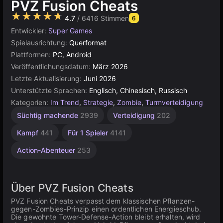
PVZ Fusion Cheats
★★★★★
4.7
/ 6416 Stimmen
6
Entwickler:
Super Games
Spielausrichtung:
Querformat
Plattformen:
PC, Android
Veröffentlichungsdatum:
März 2026
Letzte Aktualisierung:
Juni 2026
Unterstützte Sprachen:
Englisch, Chinesisch, Russisch
Kategorien:
Im Trend
,
Strategie
,
Zombie
,
Turmverteidigung
Süchtig machende
2939
Verteidigung
202
Kampf
441
Für 1 Spieler
4141
Action-Abenteuer
253
Über PVZ Fusion Cheats
PVZ Fusion Cheats verpasst dem klassischen Pflanzen-
gegen-Zombies-Prinzip einen ordentlichen Energieschub.
Die gewohnte Tower-Defense-Action bleibt erhalten, wird