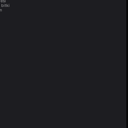
resi
 bitki
an