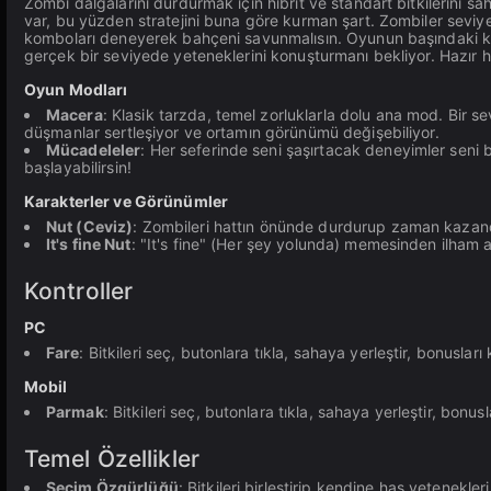
Zombi dalgalarını durdurmak için hibrit ve standart bitkilerini sah
var, bu yüzden stratejini buna göre kurman şart. Zombiler seviye a
komboları deneyerek bahçeni savunmalısın. Oyunun başındaki k
gerçek bir seviyede yeteneklerini konuşturmanı bekliyor. Hazır hi
Oyun Modları
Macera
: Klasik tarzda, temel zorluklarla dolu ana mod. Bir se
düşmanlar sertleşiyor ve ortamın görünümü değişebiliyor.
Mücadeleler
: Her seferinde seni şaşırtacak deneyimler seni
başlayabilirsin!
Karakterler ve Görünümler
Nut (Ceviz)
: Zombileri hattın önünde durdurup zaman kazan
It's fine Nut
: "It's fine" (Her şey yolunda) memesinden ilham 
Kontroller
PC
Fare
: Bitkileri seç, butonlara tıkla, sahaya yerleştir, bonusları
Mobil
Parmak
: Bitkileri seç, butonlara tıkla, sahaya yerleştir, bonus
Temel Özellikler
Seçim Özgürlüğü
: Bitkileri birleştirip kendine has yetenekler