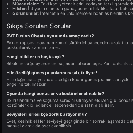
Mücadeleler
: Taktiksel yeteneklerini zorlayan farklı görevlerl
Hileler
: İhtiyacın olan tüm güneş puanını tek tıkla kap, bahçen
Görünümler
: İnternetin en ünlü memelerinden esinlenilmiş ko
Sıkça Sorulan Sorular
PVZ Fusion Cheats oyununda amaç nedir?
Evinin kapısına dayanan zombi sürülerini bahçenden uzak tutmak! 
püskürterek zaferini ilan et.
Hangi bitkiler en başta açık?
Bitkilerin çoğu oyunun en başından itibaren açık. Yani daha ilk 
Hile özelliği güneş puanlarını nasıl etkiliyor?
Hile düğmesi sayesinde istediğin kadar güneş puanını saniyeler i
engeline takılmazsın.
Oyunda hangi bonuslar ve kostümler alınabilir?
3x hızlandırma ve soğuma süresini sıfırlayan eldiven gibi bonusl
kostümler gibi eğlenceli seçenekleri de satın alabilirsin.
Seviyeler ilerledikçe zorluk artıyor mu?
Evet, kesinlikle! Her seviyeyi geçtiğinde bir sonraki aşamada dah
manuel olarak da ayarlayabilirsin.