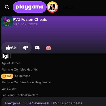
Login
PVZ Fusion Cheats
Kule Savunması
Hayır
Kaydet
İlerlemeyi kaydet!
PVZ Fusion Cheats, Super Games tarafından yapılmış ücretsiz bir kule savunması oyunudur. Playgama'da oyna.
6k
İlgili
Age of Heroes
Plants vs Zombies Hybrids
AOD - Art Of Defense
Plants vs Zombies Fusion Nightmare
Lane Clash
Far Island: Tactical Warfare
Playgama
/
Kule Savunması
/
PVZ Fusion Cheats