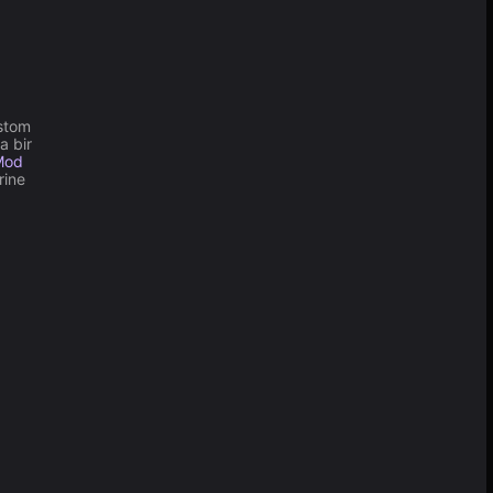
ustom
a bir
 Mod
rine