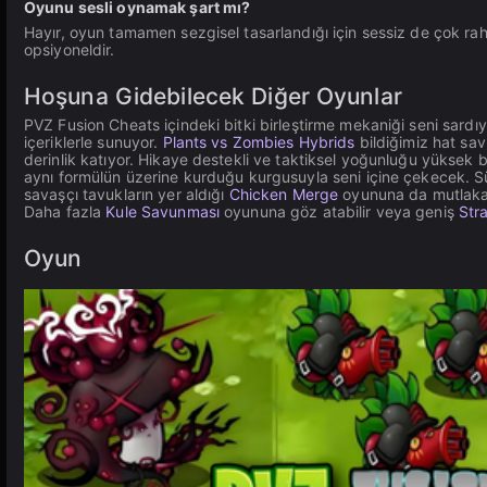
Oyunu sesli oynamak şart mı?
Hayır, oyun tamamen sezgisel tasarlandığı için sessiz de çok r
opsiyoneldir.
Hoşuna Gidebilecek Diğer Oyunlar
PVZ Fusion Cheats içindeki bitki birleştirme mekaniği seni sardı
içeriklerle sunuyor.
Plants vs Zombies Hybrids
bildiğimiz hat sa
derinlik katıyor. Hikaye destekli ve taktiksel yoğunluğu yüksek bi
aynı formülün üzerine kurduğu kurgusuyla seni içine çekecek. Sür
savaşçı tavukların yer aldığı
Chicken Merge
oyununa da mutlaka 
Daha fazla
Kule Savunması
oyununa göz atabilir veya geniş
Stra
Oyun