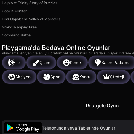
Help Me: Tricky Story of Puzzles
Cookie Clicker
Find Capybara: Valley of Monsters
Grand Mahjong Free
Command Battle
Playgama'da Bedava Online Oyunlar
Playgama, en yeni ve en iyi ücretsiz online oyunları bir arada sunuyor. İndirme de
.io
Çizim
Komik
Balon Patlatma
Aksiyon
Spor
Korku
Strateji
Rastgele Oyun
Telefonunda veya Tabletinde Oyunlar