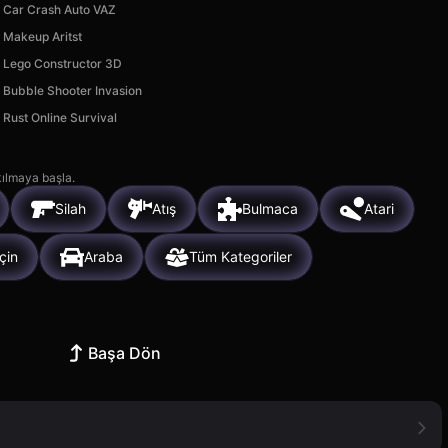
Car Crash Auto VAZ
Makeup Aritst
Lego Constructor 3D
Bubble Shooter Invasion
Rust Online Survival
kılmaya başla.
Silah
Atış
Bulmaca
Atari
İçin
Araba
Tüm Kategoriler
Başa Dön