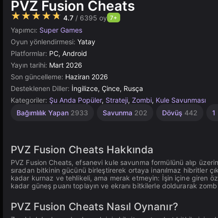
PVZ Fusion Cheats
★★★★★
4.7
/ 6395 oy
7+
Yapımcı:
Super Games
Oyun yönlendirmesi:
Yatay
Platformlar:
PC, Android
Yayın tarihi:
Mart 2026
Son güncelleme:
Haziran 2026
Desteklenen Diller:
İngilizce, Çince, Rusça
Kategoriler:
Şu Anda Popüler
,
Strateji
,
Zombi
,
Kule Savunması
Bağımlılık Yapan
2933
Savunma
202
Dövüş
442
1 
PVZ Fusion Cheats Hakkında
PVZ Fusion Cheats, efsanevi kule savunma formülünü alıp üzerine y
sıradan bitkinin gücünü birleştirerek ortaya inanılmaz hibritler çı
kadar kurnaz ve tehlikeli, ama merak etmeyin: İşin içine giren özel
kadar güneş puanı toplayın ve ekranı bitkilerle doldurarak zombi
PVZ Fusion Cheats Nasıl Oynanır?