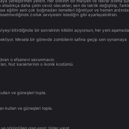
aya yerleştirmen yeterli. Her bitkinin bir maliyeti ve tekrar dolma sü
tladıkça daha çetin ceviz olacaklar; sen de taktik değiştirip, farklı
ısa eğitim seni çok boğmadan temelleri öğretiyor ve hemen ardınd
ssetmediğinde zorluk seviyesini istediğin gibi ayarlayabilirsin.
viyeyi bitirdiğinde bir sonrakinin kilidini açıyorsun; her yeni aşamada
 bekliyor. Mesela bir görevde zombilerin safına geçip sen oynamaya
dıran o efsanevi savunmacın.
alan, Nut karakterinin o ikonik kostümü.
 kullan ve güneşleri topla.
ları kullan ve güneşleri topla.
i ve görüntüleri olan eşsiz türler yarat.