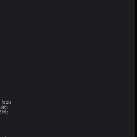
 fazla
dığı
ğiniz