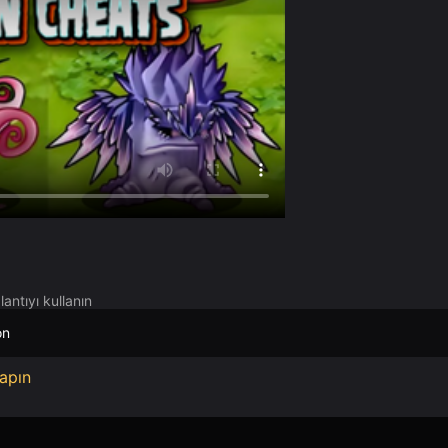
antıyı kullanın
on
apın