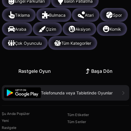
Engel Parkurları
Balon Patlatma
Tıklama
Bulmaca
Atari
Spor
Araba
Çizim
Aksiyon
Komik
Çok Oyunculu
Tüm Kategoriler
Rastgele Oyun
Başa Dön
Telefonunda veya Tabletinde Oyunlar
Şu Anda Popüler
Tüm Etiketler
Yeni
Tüm Seriler
Rastgele