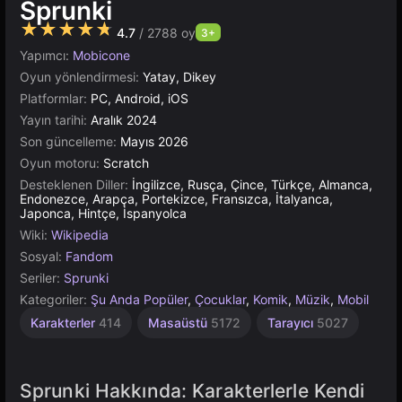
Sprunki
★★★★★
4.7
/ 2788 oy
3+
Yapımcı:
Mobicone
Oyun yönlendirmesi:
Yatay, Dikey
Platformlar:
PC, Android, iOS
Yayın tarihi:
Aralık 2024
Son güncelleme:
Mayıs 2026
Oyun motoru:
Scratch
Desteklenen Diller:
İngilizce, Rusça, Çince, Türkçe, Almanca,
Endonezce, Arapça, Portekizce, Fransızca, İtalyanca,
Japonca, Hintçe, İspanyolca
Wiki:
Wikipedia
Sosyal:
Fandom
Seriler:
Sprunki
Kategoriler:
Şu Anda Popüler
,
Çocuklar
,
Komik
,
Müzik
,
Mobil
Karakterler
414
Masaüstü
5172
Tarayıcı
5027
Sprunki Hakkında: Karakterlerle Kendi