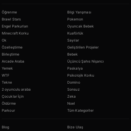
Öğrenme
Bilgi Yarışması
Brawl Stars
Pokemon
Engel Parkurları
Oyuncak Bebek
Minecraft Korku
Kuaförlük
Ok
Sayılar
Özelleştirme
Geliştirilen Projeler
Birleştirme
Bebek
Arcade Araba
Üçüncü Şahıs Nişancı
Yemek
Paskalya
WTF
Psikolojik Korku
Tekne
Domino
2 oyunculu araba
Sonsuz
Çocuklar İçin
Zeka
Öldürme
Noel
Parkour
Tüm Kategoriler
Blog
Bize Ulaş