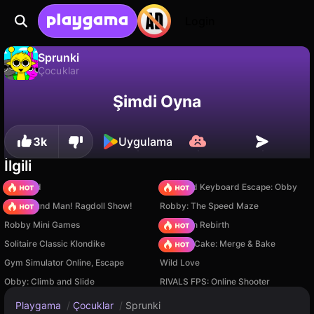
Login
Sprunki
Çocuklar
Sprunki, Mobicone tarafından yapılmış ücretsiz bir çocuklar oyunudur. Playgama'da oyna.
Hayır
Kaydet
İlerlemeyi kaydet!
Şimdi Oyna
3k
Uygulama
İlgili
TB World
+1 Speed Keyboard Escape: Obby
Playground Man! Ragdoll Show!
Robby: The Speed Maze
Robby Mini Games
Stickman Rebirth
Solitaire Classic Klondike
Piece of Cake: Merge & Bake
Gym Simulator Online, Escape
Wild Love
Obby: Climb and Slide
RIVALS FPS: Online Shooter
Playgama
/
Çocuklar
/
Sprunki