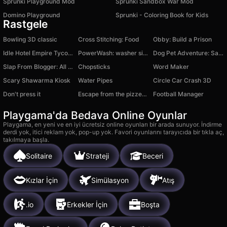
Sprunki Playground Mod
Sprunki Sandbox War Mod
Domino Playground
Sprunki - Coloring Book for Kids
Rastgele
Bowling 3D classic
Cross Stitching: Food
Obby: Build a Prison
Idle Hotel Empire Tycoon
PowerWash: washer simulator
Dog Pet Adventure: Save the Puppies 3D!
Slap From Blogger: All Top Robby Streamers
Chopsticks
Word Maker
Scary Shawarma Kiosk
Water Pipes
Circle Car Crash 3D
Don't press it
Escape from the pizzeria obby
Football Manager
Playgama'da Bedava Online Oyunlar
Playgama, en yeni ve en iyi ücretsiz online oyunları bir arada sunuyor. İndirme
derdi yok, itici reklam yok, pop-up yok. Favori oyunlarını tarayıcıda bir tıkla aç,
takılmaya başla.
Solitaire
Strateji
Beceri
Kızlar İçin
Simülasyon
Atış
.io
Erkekler İçin
Boşta