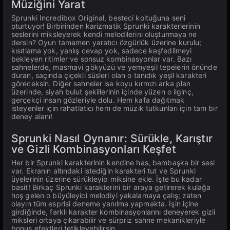
Müziğini Yarat
Sprunki Incredibox Original, besteci koltuğuna seni
oturtuyor! Birbirinden karizmatik Sprunki karakterlerinin
seslerini miksleyerek kendi melodilerini oluşturmaya ne
dersin? Oyun tamamen yaratıcı özgürlük üzerine kurulu;
kısıtlama yok, yanlış cevap yok, sadece keşfedilmeyi
bekleyen ritimler ve sonsuz kombinasyonlar var. Bazı
sahnelerde, masmavi gökyüzü ve yemyeşil tepelerin önünde
duran, saçında çiçekli süsleri olan o tanıdık yeşil karakteri
göreceksin. Diğer sahneler ise koyu kırmızı arka plan
üzerinde, siyah bulut şekillerinin içinde yüzen o ilginç,
gerçekçi insan gözleriyle dolu. Hem kafa dağıtmak
isteyenler için rahatlatıcı hem de müzik tutkunları için tam bir
deney alanı!
Sprunki Nasıl Oynanır: Sürükle, Karıştır
ve Gizli Kombinasyonları Keşfet
Her bir Sprunki karakterinin kendine has, bambaşka bir sesi
var. Ekranın altındaki istediğin karakteri tut ve Sprunki
üyelerinin üzerine sürükleyip miksine ekle. İşte bu kadar
basit! Birkaç Sprunki karakterini bir araya getirerek kulağa
hoş gelen o büyüleyici melodiyi yakalamaya çalış; zaten
olayın tüm esprisi deneme yanılma yapmakta. İşin içine
girdiğinde, farklı karakter kombinasyonlarını deneyerek gizli
miksleri ortaya çıkarabilir ve sürpriz sahne mekanikleriyle
bonus efektleri tetikleyebilirsin.