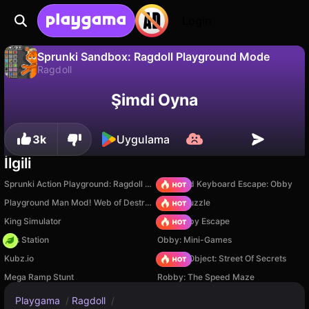
Login
Sprunki Sandbox: Ragdoll Playground Mode
Ragdoll
Hayır
Kaydet
İlerlemeyi kaydet!
Sprunki Sandbox: Ragdoll Playground Mode, Gold Goat Games tarafından yapılmış ücretsiz bir ragdoll oyunudur. Playgama'da oyna.
Şimdi Oyna
3k
Uygulama
İlgili
Sprunki Action Playground: Ragdoll Sandbox
+1 Speed Keyboard Escape: Obby
Playground Man Mod! Web of Destruction!
Arrow Puzzle
King Simulator
Your Obby Escape
Gas Station
Obby: Mini-Games
Kubz.io
Hidden Object: Street Of Secrets
Mega Ramp Stunt
Robby: The Speed Maze
Playgama
/
Ragdoll
/