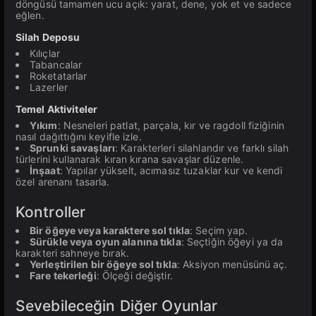
döngüsü tamamen ucu açık: yarat, dene, yok et ve sadece
eğlen.
Silah Deposu
Kılıçlar
Tabancalar
Roketatarlar
Lazerler
Temel Aktiviteler
Yıkım
: Nesneleri patlat, parçala, kır ve ragdoll fiziğinin
nasıl dağıttığını keyifle izle.
Sprunki savaşları
: Karakterleri silahlandır ve farklı silah
türlerini kullanarak kıran kırana savaşlar düzenle.
İnşaat
: Yapılar yükselt, acımasız tuzaklar kur ve kendi
özel arenanı tasarla.
Kontroller
Bir öğeye veya karaktere sol tıkla
: Seçim yap.
Sürükle veya oyun alanına tıkla
: Seçtiğin öğeyi ya da
karakteri sahneye bırak.
Yerleştirilen bir öğeye sol tıkla
: Aksiyon menüsünü aç.
Fare tekerleği
: Ölçeği değiştir.
Sevebileceğin Diğer Oyunlar