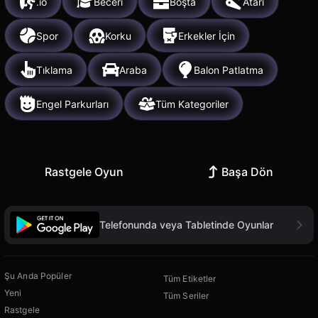
.io
Beceri
Boşta
Atari
Spor
Korku
Erkekler İçin
Tıklama
Araba
Balon Patlatma
Engel Parkurları
Tüm Kategoriler
Rastgele Oyun
Başa Dön
Telefonunda veya Tabletinde Oyunlar
Şu Anda Popüler
Tüm Etiketler
Yeni
Tüm Seriler
Rastgele