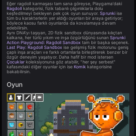
Eğer ragdoll karmaşası tam sana göreyse, Playgama'daki
Ragdoll
kategorisi, fizik tabanlı çılgınlıklarla dolu
keşfedilmeyi bekleyen pek çok oyun sunuyor.
Sprunki
ise
tüm bu karakterlerin yer aldığı oyunları bir araya getiriyor;
böylece kaosu farklı oyunlarda da kovalamaya devam
edebilirsin.
Aynı DNA'yı taşıyan, 2D fizik sandbox dünyasında kılıçtan
kalkana, her türlü yıkım ve inşa özgürlüğünü sunan
Sprunki
Action Playground: Ragdoll Sandbox
tam bir başka seçenek.
Last Play: Ragdoll Sandbox
ise gelişmiş fizik motorunu geniş
çaplı inşa araçları ve farklı ortamlarla birleştirerek benzer bir
özgür deneyim yaşatıyor. Daha hafif bir mod istersen
Çocuklar
koleksiyonuna göz atabilir, "her şey serbest"
kafasındaki diğer oyunlar için ise
Komik
kategorisine
bakabilirsin.
Oyun