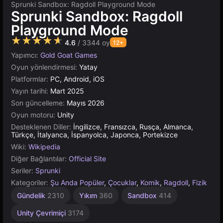
Sprunki Sandbox: Ragdoll Playground Mode
Sprunki Sandbox: Ragdoll
Playground Mode
★★★★★
4.6
/ 3344 oy
12+
Yapımcı:
Gold Goat Games
Oyun yönlendirmesi:
Yatay
Platformlar:
PC, Android, iOS
Yayın tarihi:
Mart 2025
Son güncelleme:
Mayıs 2026
Oyun motoru:
Unity
Desteklenen Diller:
İngilizce, Fransızca, Rusça, Almanca,
Türkçe, İtalyanca, İspanyolca, Japonca, Portekizce
Wiki:
Wikipedia
Diğer Bağlantılar:
Official Site
Seriler:
Sprunki
Kategoriler:
Şu Anda Popüler
,
Çocuklar
,
Komik
,
Ragdoll
,
Fizik
Gündelik
2310
Yıkım
360
Sandbox
414
Unity Çevrimiçi
3174