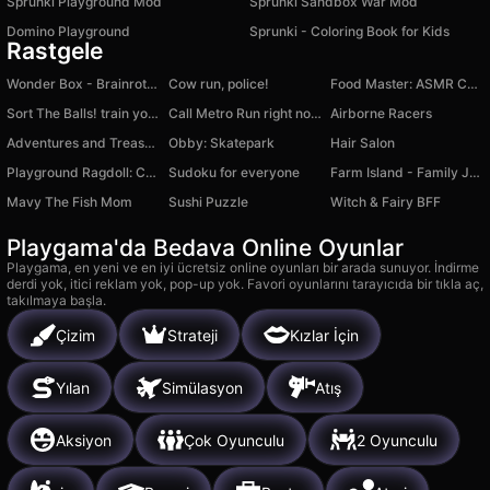
Sprunki Playground Mod
Sprunki Sandbox War Mod
Domino Playground
Sprunki - Coloring Book for Kids
Rastgele
Wonder Box - Brainrot Sandbox
Cow run, police!
Food Master: ASMR Cook & Relax
Sort The Balls! train your brain and relax!
Call Metro Run right now!
Airborne Racers
Adventures and Treasures
Obby: Skatepark
Hair Salon
Playground Ragdoll: Create a Monster
Sudoku for everyone
Farm Island - Family Journey
Mavy The Fish Mom
Sushi Puzzle
Witch & Fairy BFF
Playgama'da Bedava Online Oyunlar
Playgama, en yeni ve en iyi ücretsiz online oyunları bir arada sunuyor. İndirme
derdi yok, itici reklam yok, pop-up yok. Favori oyunlarını tarayıcıda bir tıkla aç,
takılmaya başla.
Çizim
Strateji
Kızlar İçin
Yılan
Simülasyon
Atış
Aksiyon
Çok Oyunculu
2 Oyunculu