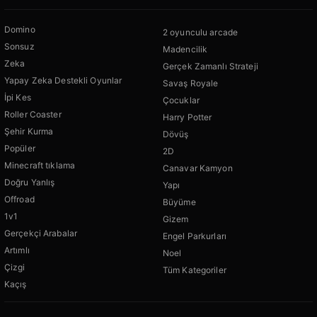
Domino
2 oyunculu arcade
Sonsuz
Madencilik
Zeka
Gerçek Zamanlı Strateji
Yapay Zeka Destekli Oyunlar
Savaş Royale
İpi Kes
Çocuklar
Roller Coaster
Harry Potter
Şehir Kurma
Dövüş
Popüler
2D
Minecraft tıklama
Canavar Kamyon
Doğru Yanlış
Yapı
Offroad
Büyüme
1v1
Gizem
Gerçekçi Arabalar
Engel Parkurları
Artımlı
Noel
Çizgi
Tüm Kategoriler
Kaçış