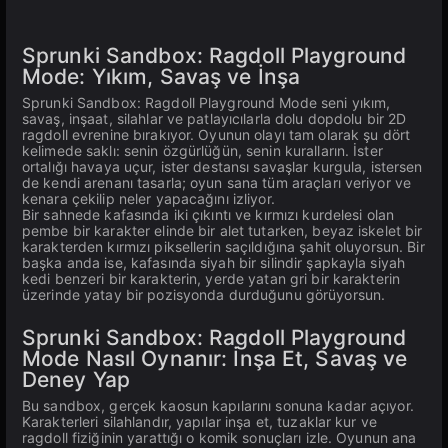
Sprunki Sandbox: Ragdoll Playground
Mode: Yıkım, Savaş ve İnşa
Sprunki Sandbox: Ragdoll Playground Mode seni yıkım,
savaş, inşaat, silahlar ve patlayıcılarla dolu dopdolu bir 2D
ragdoll evrenine bırakıyor. Oyunun olayı tam olarak şu dört
kelimede saklı: senin özgürlüğün, senin kuralların. İster
ortalığı havaya uçur, ister destansı savaşlar kurgula, istersen
de kendi arenanı tasarla; oyun sana tüm araçları veriyor ve
kenara çekilip neler yapacağını izliyor.
Bir sahnede kafasında iki çıkıntı ve kırmızı kurdelesi olan
pembe bir karakter elinde bir alet tutarken, beyaz iskelet bir
karakterden kırmızı piksellerin saçıldığına şahit oluyorsun. Bir
başka anda ise, kafasında siyah bir silindir şapkayla siyah
kedi benzeri bir karakterin, yerde yatan gri bir karakterin
üzerinde yatay bir pozisyonda durduğunu görüyorsun.
Sprunki Sandbox: Ragdoll Playground
Mode Nasıl Oynanır: İnşa Et, Savaş ve
Deney Yap
Bu sandbox, gerçek kaosun kapılarını sonuna kadar açıyor.
Karakterleri silahlandır, yapılar inşa et, tuzaklar kur ve
ragdoll fiziğinin yarattığı o komik sonuçları izle. Oyunun ana