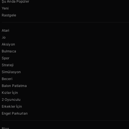
Şu Anda Popüler
Yeni
Rastgele
Atari
.io
Aksiyon
Bulmaca
Spor
Strateji
Simülasyon
Beceri
Balon Patlatma
Kızlar İçin
2 Oyunculu
Erkekler İçin
Engel Parkurları
Blog