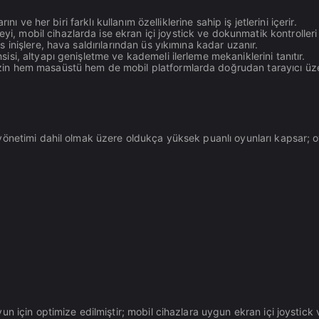
nı ve her biri farklı kullanım özelliklerine sahip iş jetlerini içerir.
, mobil cihazlarda ise ekran içi joystick ve dokunmatik kontrolleri
 inişlere, hava saldırılarından üs yıkımına kadar uzanır.
isi, altyapı genişletme ve kademeli ilerleme mekaniklerini tanıtır.
in hem masaüstü hem de mobil platformlarda doğrudan tarayıcı üzer
yönetimi dahil olmak üzere oldukça yüksek puanlı oyunları kapsar; o
 için optimize edilmiştir; mobil cihazlara uygun ekran içi joystick 