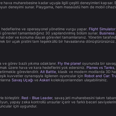
ve hava muharebesine kadar uçuşla ilgili çeşitli deneyimleri kapsar. 
bir oyun deneyimi sunar. Playgama, hem masaüstü hem de mobil cihaz
ev hedeflerine ve operasyonel yönetime vurgu yapar.
Flight Simulator
ibi görevleri tamamladığınız 30 yapılandırılmış bölüm sunar.
Business 
yahat eder ve konuma dayalı görevleri tamamlarsınız. Yönetim tarafın
rek bir uçak pistini tam teşekküllü bir havaalanına dönüştürürsünüz.
ına ve görev bazlı yıkıma odaklanır.
Fly the plane!
oyununda bir savaş 
 olmak üzere hava ve kara hedeflerini yok edersiniz.
Planes vs Tanks
,
tirmekle görevlendirir.
Ait Battle
, klasik ve modern modlarda 3D ha
leşik kuvvetler oynanışıyla ilgilenen oyuncular için
Robot and Car: Tr
nlarına
Savaş Uçağı
ve
Askeri
koleksiyonlarından ulaşabilirsiniz.
e birleştirir.
Red - Blue Leader
, savaş jeti muharebesini takım taban
 Oyun, yapay zeka kontrollü unsurlar içerir ve farklı beceri seviyeleri
uncular için uygundur.