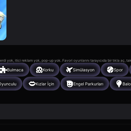
rdi yok, itici reklam yok, pop-up yok. Favori oyunlarını tarayıcıda bir tıkla aç, ta
Bulmaca
Korku
Simülasyon
Spor
Oyunculu
Kızlar İçin
Engel Parkurları
Balo