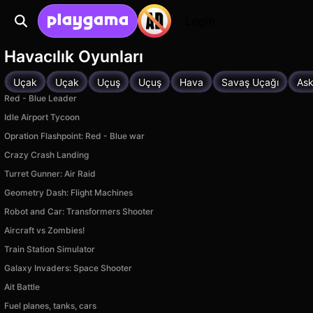
Login
Havacılık Oyunları
Uçak
Uçak
Uçuş
Uçuş
Hava
Savaş Uçağı
Ask
Red - Blue Leader
Idle Airport Tycoon
Opration Flashpoint: Red - Blue war
Crazy Crash Landing
Turret Gunner: Air Raid
Geometry Dash: Flight Machines
Robot and Car: Transformers Shooter
Aircraft vs Zombies!
Train Station Simulator
Galaxy Invaders: Space Shooter
Ait Battle
Fuel planes, tanks, cars