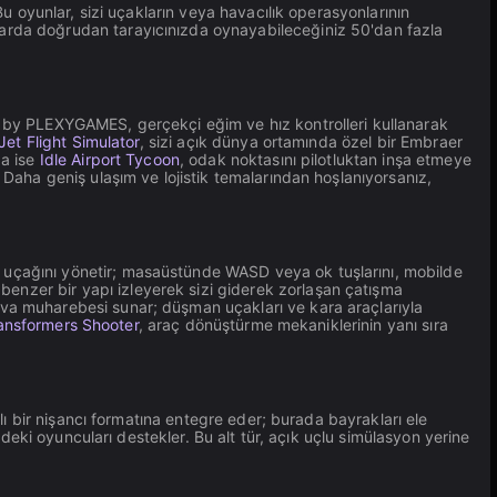
Bu oyunlar, sizi uçakların veya havacılık operasyonlarının
larda doğrudan tarayıcınızda oynayabileceğiniz 50'dan fazla
by PLEXYGAMES, gerçekçi eğim ve hız kontrolleri kullanarak
Jet Flight Simulator
, sizi açık dünya ortamında özel bir Embraer
da ise
Idle Airport Tycoon
, odak noktasını pilotluktan inşa etmeye
 Daha geniş ulaşım ve lojistik temalarından hoşlanıyorsanız,
uçağını yönetir; masaüstünde WASD veya ok tuşlarını, mobilde
 benzer bir yapı izleyerek sizi giderek zorlaşan çatışma
va muharebesi sunar; düşman uçakları ve kara araçlarıyla
ansformers Shooter
, araç dönüştürme mekaniklerinin yanı sıra
lı bir nişancı formatına entegre eder; burada bayrakları ele
ndeki oyuncuları destekler. Bu alt tür, açık uçlu simülasyon yerine