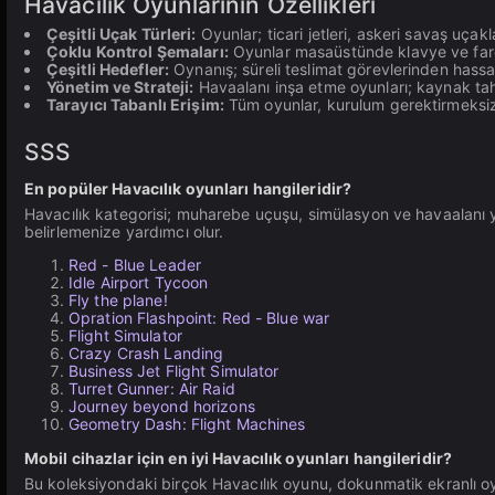
Havacılık Oyunlarının Özellikleri
Çeşitli Uçak Türleri:
Oyunlar; ticari jetleri, askeri savaş uçakları
Çoklu Kontrol Şemaları:
Oyunlar masaüstünde klavye ve fareyi
Çeşitli Hedefler:
Oynanış; süreli teslimat görevlerinden hassas
Yönetim ve Strateji:
Havaalanı inşa etme oyunları; kaynak tahs
Tarayıcı Tabanlı Erişim:
Tüm oyunlar, kurulum gerektirmeksiz
SSS
En popüler Havacılık oyunları hangileridir?
Havacılık kategorisi; muharebe uçuşu, simülasyon ve havaalanı 
belirlemenize yardımcı olur.
Red - Blue Leader
Idle Airport Tycoon
Fly the plane!
Opration Flashpoint: Red - Blue war
Flight Simulator
Crazy Crash Landing
Business Jet Flight Simulator
Turret Gunner: Air Raid
Journey beyond horizons
Geometry Dash: Flight Machines
Mobil cihazlar için en iyi Havacılık oyunları hangileridir?
Bu koleksiyondaki birçok Havacılık oyunu, dokunmatik ekranlı oyun