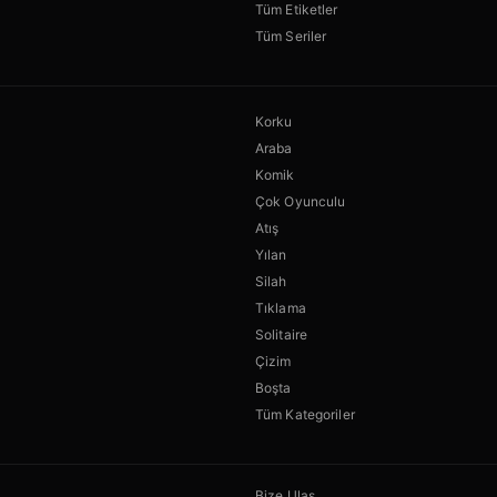
Tüm Etiketler
Tüm Seriler
Korku
Araba
Komik
Çok Oyunculu
Atış
Yılan
Silah
Tıklama
Solitaire
Çizim
Boşta
Tüm Kategoriler
Bize Ulaş