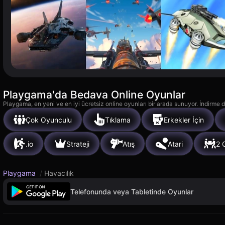
Playgama'da Bedava Online Oyunlar
Playgama, en yeni ve en iyi ücretsiz online oyunları bir arada sunuyor. İndirme de
Çok Oyunculu
Tıklama
Erkekler İçin
.io
Strateji
Atış
Atari
2 
Playgama
/
Havacılık
Telefonunda veya Tabletinde Oyunlar