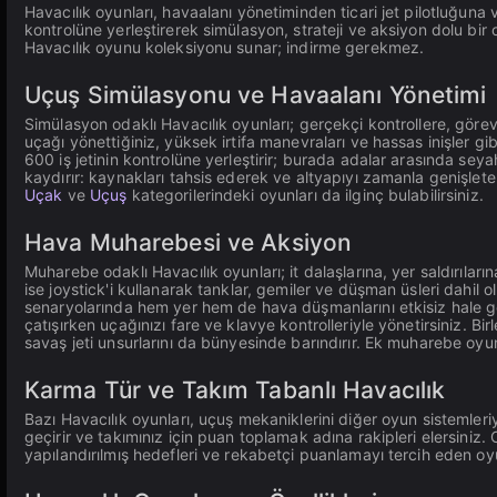
Havacılık oyunları, havaalanı yönetiminden ticari jet pilotluğuna 
kontrolüne yerleştirerek simülasyon, strateji ve aksiyon dolu 
Havacılık oyunu koleksiyonu sunar; indirme gerekmez.
Uçuş Simülasyonu ve Havaalanı Yönetimi
Simülasyon odaklı Havacılık oyunları; gerçekçi kontrollere, gör
uçağı yönettiğiniz, yüksek irtifa manevraları ve hassas inişler g
600 iş jetinin kontrolüne yerleştirir; burada adalar arasında se
kaydırır: kaynakları tahsis ederek ve altyapıyı zamanla genişlete
Uçak
ve
Uçuş
kategorilerindeki oyunları da ilginç bulabilirsiniz.
Hava Muharebesi ve Aksiyon
Muharebe odaklı Havacılık oyunları; it dalaşlarına, yer saldırılar
ise joystick'i kullanarak tanklar, gemiler ve düşman üsleri dahil
senaryolarında hem yer hem de hava düşmanlarını etkisiz hale ge
çatışırken uçağınızı fare ve klavye kontrolleriyle yönetirsiniz. Bir
savaş jeti unsurlarını da bünyesinde barındırır. Ek muharebe oyu
Karma Tür ve Takım Tabanlı Havacılık
Bazı Havacılık oyunları, uçuş mekaniklerini diğer oyun sistemleriyl
geçirir ve takımınız için puan toplamak adına rakipleri elersiniz.
yapılandırılmış hedefleri ve rekabetçi puanlamayı tercih eden oy