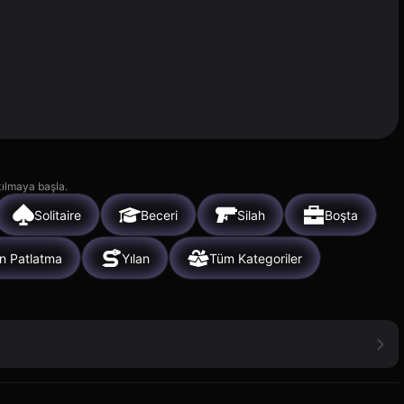
kılmaya başla.
Solitaire
Beceri
Silah
Boşta
n Patlatma
Yılan
Tüm Kategoriler