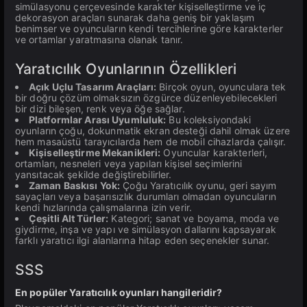
simülasyonu çerçevesinde karakter kişiselleştirme ve iç
dekorasyon araçları sunarak daha geniş bir yaklaşım
benimser ve oyuncuların kendi tercihlerine göre karakterler
ve ortamlar yaratmasına olanak tanır.
Yaratıcılık Oyunlarının Özellikleri
Açık Uçlu Tasarım Araçları:
Birçok oyun, oyunculara tek
bir doğru çözüm olmaksızın özgürce düzenleyebilecekleri
bir dizi bileşen, renk veya öğe sağlar.
Platformlar Arası Uyumluluk:
Bu koleksiyondaki
oyunların çoğu, dokunmatik ekran desteği dahil olmak üzere
hem masaüstü tarayıcılarda hem de mobil cihazlarda çalışır.
Kişiselleştirme Mekanikleri:
Oyuncular karakterleri,
ortamları, nesneleri veya yapıları kişisel seçimlerini
yansıtacak şekilde değiştirebilirler.
Zaman Baskısı Yok:
Çoğu Yaratıcılık oyunu, geri sayım
sayaçları veya başarısızlık durumları olmadan oyuncuların
kendi hızlarında çalışmalarına izin verir.
Çeşitli Alt Türler:
Kategori; sanat ve boyama, moda ve
giydirme, inşa ve yapı ve simülasyon dallarını kapsayarak
farklı yaratıcı ilgi alanlarına hitap eden seçenekler sunar.
SSS
En popüler Yaratıcılık oyunları hangileridir?