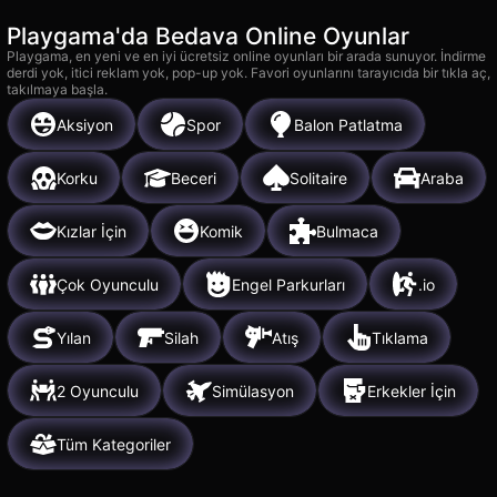
Playgama'da Bedava Online Oyunlar
Playgama, en yeni ve en iyi ücretsiz online oyunları bir arada sunuyor. İndirme
derdi yok, itici reklam yok, pop-up yok. Favori oyunlarını tarayıcıda bir tıkla aç,
takılmaya başla.
Aksiyon
Spor
Balon Patlatma
Korku
Beceri
Solitaire
Araba
Kızlar İçin
Komik
Bulmaca
Çok Oyunculu
Engel Parkurları
.io
Yılan
Silah
Atış
Tıklama
2 Oyunculu
Simülasyon
Erkekler İçin
Tüm Kategoriler