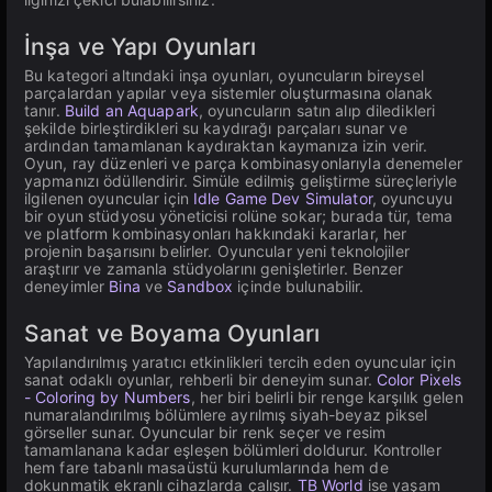
İnşa ve Yapı Oyunları
Bu kategori altındaki inşa oyunları, oyuncuların bireysel
parçalardan yapılar veya sistemler oluşturmasına olanak
tanır.
Build an Aquapark
, oyuncuların satın alıp diledikleri
şekilde birleştirdikleri su kaydırağı parçaları sunar ve
ardından tamamlanan kaydıraktan kaymanıza izin verir.
Oyun, ray düzenleri ve parça kombinasyonlarıyla denemeler
yapmanızı ödüllendirir. Simüle edilmiş geliştirme süreçleriyle
ilgilenen oyuncular için
Idle Game Dev Simulator
, oyuncuyu
bir oyun stüdyosu yöneticisi rolüne sokar; burada tür, tema
ve platform kombinasyonları hakkındaki kararlar, her
projenin başarısını belirler. Oyuncular yeni teknolojiler
araştırır ve zamanla stüdyolarını genişletirler. Benzer
deneyimler
Bina
ve
Sandbox
içinde bulunabilir.
Sanat ve Boyama Oyunları
Yapılandırılmış yaratıcı etkinlikleri tercih eden oyuncular için
sanat odaklı oyunlar, rehberli bir deneyim sunar.
Color Pixels
- Coloring by Numbers
, her biri belirli bir renge karşılık gelen
numaralandırılmış bölümlere ayrılmış siyah-beyaz piksel
görseller sunar. Oyuncular bir renk seçer ve resim
tamamlanana kadar eşleşen bölümleri doldurur. Kontroller
hem fare tabanlı masaüstü kurulumlarında hem de
dokunmatik ekranlı cihazlarda çalışır.
TB World
ise yaşam