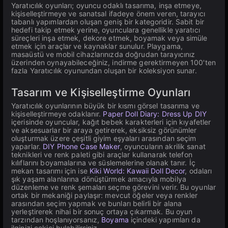
Yaratıcılık oyunları; oyuncu odaklı tasarıma, inşa etmeye,
kişiselleştirmeye ve sanatsal ifadeye önem veren, tarayıcı
tabanlı yapımlardan oluşan geniş bir kategoridir. Sabit bir
hedefi takip etmek yerine, oyunculara genellikle yaratıcı
süreçleri inşa etmek, dekore etmek, boyamak veya simüle
etmek için araçlar ve kaynaklar sunulur. Playgama,
masaüstü ve mobil cihazlarınızda doğrudan tarayıcınız
üzerinden oynayabileceğiniz, indirme gerektirmeyen 100'ten
fazla Yaratıcılık oyunundan oluşan bir koleksiyon sunar.
Tasarım ve Kişiselleştirme Oyunları
Yaratıcılık oyunlarının büyük bir kısmı görsel tasarıma ve
kişiselleştirmeye odaklanır.
Paper Doll Diary: Dress Up DIY
içerisinde oyuncular, kağıt bebek karakterleri için kıyafetler
ve aksesuarlar bir araya getirerek, eksiksiz görünümler
oluşturmak üzere çeşitli giyim eşyaları arasından seçim
yaparlar.
DIY Phone Case Maker
, oyuncuların akrilik sanat
teknikleri ve renk paleti gibi araçlar kullanarak telefon
kılıflarını boyamalarına ve süslemelerine olanak tanır. İç
mekan tasarımı için ise
Kiki World: Kawaii Doll Decor
, odaları
şık yaşam alanlarına dönüştürmek amacıyla mobilya
düzenleme ve renk şemaları seçme görevini verir. Bu oyunlar
ortak bir mekaniği paylaşır: mevcut öğeler veya renkler
arasından seçim yapmak ve bunları belirli bir alana
yerleştirerek nihai bir sonuç ortaya çıkarmak. Bu oyun
tarzından hoşlanıyorsanız,
Boyama
içindeki yapımları da
ilginizi çekici bulabilirsiniz.