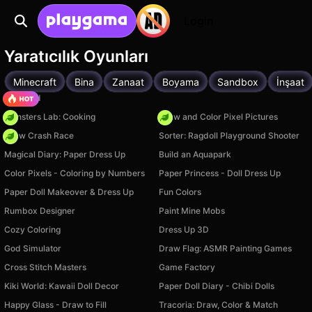
Login
Yaratıcılık Oyunları
Minecraft
Bina
Zanaat
Boyama
Sandbox
İnşaat
TB World
Monsters Lab: Cooking
Draw and Color Pixel Pictures
Draw Crash Race
Sorter: Ragdoll Playground Shooter
Magical Diary: Paper Dress Up
Build an Aquapark
Color Pixels - Coloring by Numbers
Paper Princess - Doll Dress Up
Paper Doll Makeover & Dress Up
Fun Colors
Rumbox Designer
Paint Mine Mobs
Cozy Coloring
Dress Up 3D
God Simulator
Draw Flag: ASMR Painting Games
Cross Stitch Masters
Game Factory
Kiki World: Kawaii Doll Decor
Paper Doll Diary - Chibi Dolls
Happy Glass - Draw to Fill
Tracoria: Draw, Color & Match