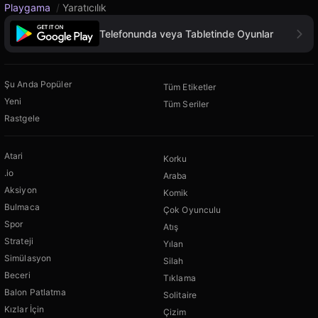
Playgama
/
Yaratıcılık
Telefonunda veya Tabletinde Oyunlar
Şu Anda Popüler
Tüm Etiketler
Yeni
Tüm Seriler
Rastgele
Atari
Korku
.io
Araba
Aksiyon
Komik
Bulmaca
Çok Oyunculu
Spor
Atış
Strateji
Yılan
Simülasyon
Silah
Beceri
Tıklama
Balon Patlatma
Solitaire
Kızlar İçin
Çizim