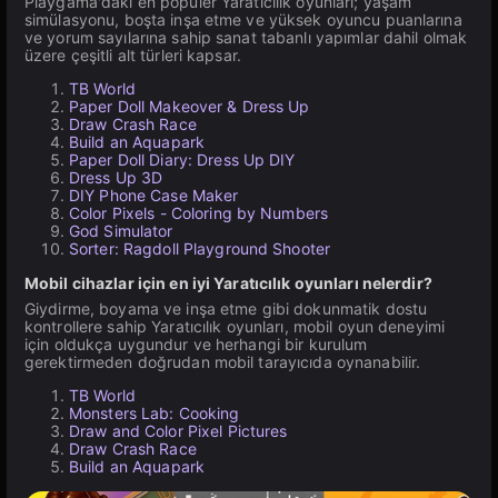
Playgama'daki en popüler Yaratıcılık oyunları; yaşam
simülasyonu, boşta inşa etme ve yüksek oyuncu puanlarına
ve yorum sayılarına sahip sanat tabanlı yapımlar dahil olmak
üzere çeşitli alt türleri kapsar.
TB World
Paper Doll Makeover & Dress Up
Draw Crash Race
Build an Aquapark
Paper Doll Diary: Dress Up DIY
Dress Up 3D
DIY Phone Case Maker
Color Pixels - Coloring by Numbers
God Simulator
Sorter: Ragdoll Playground Shooter
Mobil cihazlar için en iyi Yaratıcılık oyunları nelerdir?
Giydirme, boyama ve inşa etme gibi dokunmatik dostu
kontrollere sahip Yaratıcılık oyunları, mobil oyun deneyimi
için oldukça uygundur ve herhangi bir kurulum
gerektirmeden doğrudan mobil tarayıcıda oynanabilir.
TB World
Monsters Lab: Cooking
Draw and Color Pixel Pictures
Draw Crash Race
Build an Aquapark