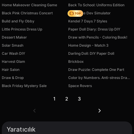
Home Makeover Cleaning Game
Back To School: Uniforms Edition
Black Pink Christmas Concert
Idle Game Dev Simulator
Build and Fly Obby
Kendel 7 Days 7 Styles
Little Princess Dress Up
Paper Doll Diary: Dress Up DIY
Dessert Maker
Draw with Pencils - Coloring Book!
Solar Smash
Home Design - Match 3
Car Wash DIY
Darling Doll: DIY Paper Doll
Harvest Glam
Brickbox
Hair Salon
Draw Puzzle: Complete One Part
Draw & Drop
Color by Numbers. Anti-stress Drawings.
Black Friday Mystery Sale
Space Rovers
1
2
3
Yaratıcılık