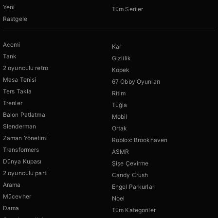
Yeni
Tüm Seriler
Rastgele
Acemi
Kar
Tank
Gizlilik
2 oyunculu retro
Köpek
Masa Tenisi
67 Obby Oyunları
Ters Takla
Ritim
Trenler
Tuğla
Balon Patlatma
Mobil
Slenderman
Ortak
Zaman Yönetimi
Roblox: Brookhaven
Transformers
ASMR
Dünya Kupası
Şişe Çevirme
2 oyunculu parti
Candy Crush
Arama
Engel Parkurları
Mücevher
Noel
Dama
Tüm Kategoriler