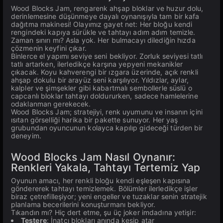
Wood Blocks Jam, rengarenk ahşap bloklar ve huzur dolu,
derinlemesine düşünmeye dayalı oynanışıyla tam bir kafa
dağıtma makinesi! Olayımız gayet net: Her bloğu kendi
rengindeki kapıya sürükle ve tahtayı adım adım temizle.
Zaman sınırı mı? Asla yok. Her bulmacayı dilediğin hızda
çözmenin keyfini çıkar.
Binlerce el yapımı seviye seni bekliyor. Zorluk seviyesi tatlı
tatlı artarken, ilerledikçe karşına yepyeni mekanikler
çıkacak. Koyu kahverengi bir ızgara üzerinde, açık renkli
ahşap dokulu bir arayüz seni karşılıyor. Yıldızlar, aylar,
kalpler ve şimşekler gibi kabartmalı sembollerle süslü o
capcanlı bloklar tahtayı doldururken, sadece hamlelerine
odaklanman gerekecek.
Wood Blocks Jam; stratejiyi, renk uyumunu ve insanın içini
ısıtan görselliği harika bir pakette sunuyor. Her yaş
grubundan oyuncunun kolayca kapılıp gideceği türden bir
deneyim.
Wood Blocks Jam Nasıl Oynanır:
Renkleri Yakala, Tahtayı Tertemiz Yap
Oyunun amacı, her renkli bloğu kendi eşleşen kapısına
göndererek tahtayı temizlemek. Bölümler ilerledikçe işler
biraz çetrefilleşiyor; yeni engeller ve tuzaklar senin stratejik
planlama becerilerini konuşturmanı bekliyor.
Tıkandın mı? Hiç dert etme, şu üç joker imdadına yetişir:
Testere
: İnatçı blokları anında kesip atar