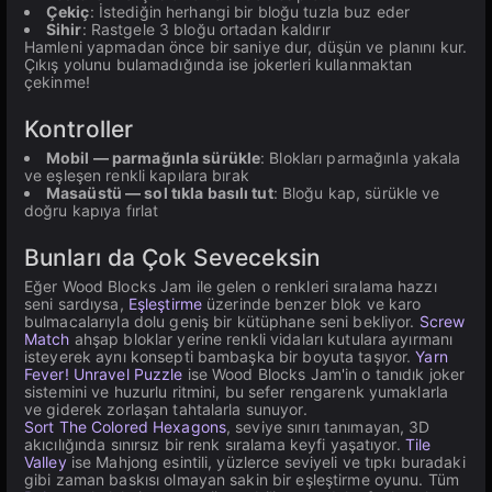
Çekiç
: İstediğin herhangi bir bloğu tuzla buz eder
Sihir
: Rastgele 3 bloğu ortadan kaldırır
Hamleni yapmadan önce bir saniye dur, düşün ve planını kur.
Çıkış yolunu bulamadığında ise jokerleri kullanmaktan
çekinme!
Kontroller
Mobil — parmağınla sürükle
: Blokları parmağınla yakala
ve eşleşen renkli kapılara bırak
Masaüstü — sol tıkla basılı tut
: Bloğu kap, sürükle ve
doğru kapıya fırlat
Bunları da Çok Seveceksin
Eğer Wood Blocks Jam ile gelen o renkleri sıralama hazzı
seni sardıysa,
Eşleştirme
üzerinde benzer blok ve karo
bulmacalarıyla dolu geniş bir kütüphane seni bekliyor.
Screw
Match
ahşap bloklar yerine renkli vidaları kutulara ayırmanı
isteyerek aynı konsepti bambaşka bir boyuta taşıyor.
Yarn
Fever! Unravel Puzzle
ise Wood Blocks Jam'in o tanıdık joker
sistemini ve huzurlu ritmini, bu sefer rengarenk yumaklarla
ve giderek zorlaşan tahtalarla sunuyor.
Sort The Colored Hexagons
, seviye sınırı tanımayan, 3D
akıcılığında sınırsız bir renk sıralama keyfi yaşatıyor.
Tile
Valley
ise Mahjong esintili, yüzlerce seviyeli ve tıpkı buradaki
gibi zaman baskısı olmayan sakin bir eşleştirme oyunu. Tüm