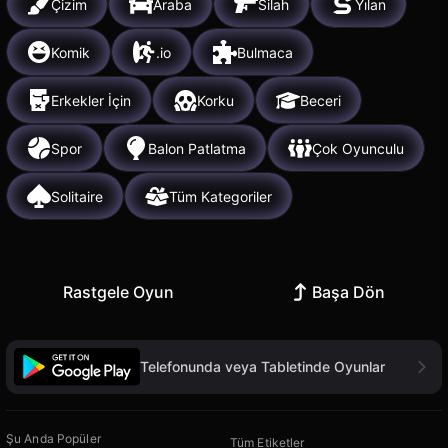
Çizim
Araba
Silah
Yılan
Komik
.io
Bulmaca
Erkekler İçin
Korku
Beceri
Spor
Balon Patlatma
Çok Oyunculu
Solitaire
Tüm Kategoriler
Rastgele Oyun
Başa Dön
Telefonunda veya Tabletinde Oyunlar
Şu Anda Popüler
Tüm Etiketler