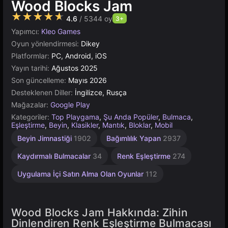
Wood Blocks Jam
★★★★★
4.6
/ 5344 oy
3+
Yapımcı:
Kleo Games
Oyun yönlendirmesi:
Dikey
Platformlar:
PC, Android, iOS
Yayın tarihi:
Ağustos 2025
Son güncelleme:
Mayıs 2026
Desteklenen Diller:
İngilizce, Rusça
Mağazalar:
Google Play
Kategoriler:
Top Playgama
,
Şu Anda Popüler
,
Bulmaca
,
Eşleştirme
,
Beyin
,
Klasikler
,
Mantık
,
Bloklar
,
Mobil
Beyin Jimnastiği
1902
Bağımlılık Yapan
2937
Kaydırmalı Bulmacalar
34
Renk Eşleştirme
274
Uygulama İçi Satın Alma Olan Oyunlar
112
Wood Blocks Jam Hakkında: Zihin
Dinlendiren Renk Eşleştirme Bulmacası