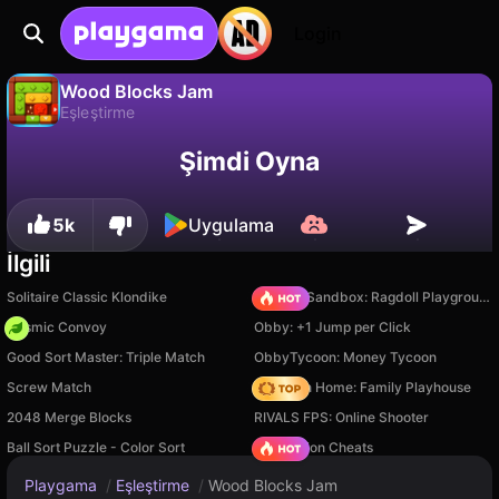
Login
Wood Blocks Jam
Eşleştirme
Wood Blocks Jam, Kleo Games tarafından yapılmış ücretsiz bir eşleştirme oyunudur. Playgama'da oyna.
Hayır
Kaydet
İlerlemeyi kaydet!
Şimdi Oyna
5k
Uygulama
İlgili
Solitaire Classic Klondike
Sprunki Sandbox: Ragdoll Playground Mode
Cosmic Convoy
Obby: +1 Jump per Click
Good Sort Master: Triple Match
ObbyTycoon: Money Tycoon
Screw Match
My Town Home: Family Playhouse
2048 Merge Blocks
RIVALS FPS: Online Shooter
Ball Sort Puzzle - Color Sort
PVZ Fusion Cheats
Playgama
/
Eşleştirme
/
Wood Blocks Jam