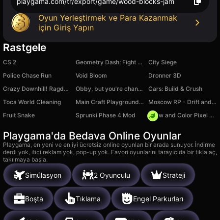
playgama.com/tr/export/game/wood-blocks-jam
Oyun Yerleştirmek ve Para Kazanmak
için Giriş Yapın
Rastgele
CS 2
Geometry Dash: Fight with Brainrot!
City Siege
Police Chase Run
Void Bloom
Dronner 3D
Crazy Downhill! Ragdoll Fall Down!
Obby, but you're changing colors!
Cars: Build & Crush
Toca World Cleaning
Main Craft Playground! Ragdoll Show!
Moscow RP - Drift and Hustle
Fruit Snake
Sprunki Phase 4 Mod
Draw and Color Pixel Pictures
Playgama'da Bedava Online Oyunlar
Playgama, en yeni ve en iyi ücretsiz online oyunları bir arada sunuyor. İndirme
derdi yok, itici reklam yok, pop-up yok. Favori oyunlarını tarayıcıda bir tıkla aç,
takılmaya başla.
Simülasyon
2 Oyunculu
Strateji
Boşta
Tıklama
Engel Parkurları