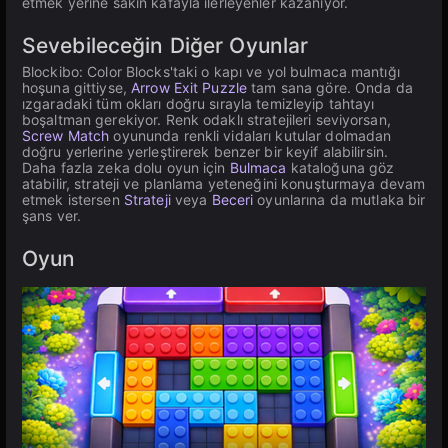
etmek yerine sakin kafayla ilerleyenler kazanıyor.
Sevebileceğin Diğer Oyunlar
Blockibo: Color Blocks'taki o kapı ve yol bulmaca mantığı
hoşuna gittiyse,
Arrow Exit Puzzle
tam sana göre. Onda da
ızgaradaki tüm okları doğru sırayla temizleyip tahtayı
boşaltman gerekiyor. Renk odaklı stratejileri seviyorsan,
Screw Match
oyununda renkli vidaları kutular dolmadan
doğru yerlerine yerleştirerek benzer bir keyif alabilirsin.
Daha fazla zeka dolu oyun için
Bulmaca
kataloğuna göz
atabilir, strateji ve planlama yeteneğini konuşturmaya devam
etmek istersen
Strateji
veya
Beceri
oyunlarına da mutlaka bir
şans ver.
Oyun