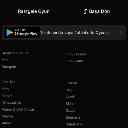
Rastgele Oyun
Başa Dön
Telefonunda veya Tabletinde Oyunlar
Şu Anda Popüler
Tüm Etiketler
Yeni
Tüm Seriler
Rastgele
Fark Bul
Frozen
Yarış
Kılıç
Yemek
Gemi
Minecraft io
Slime
Pomni Digital Circus
Godot
Meyve
Bağımsız
Anime
Rahatlatıcı