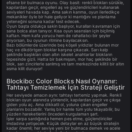
efsane bir bulmaca oyunu. Olay basit: renkli blokları sürükle,
kapılardan geçir, engelleri aş ve güçlendiricileri kullanarak
seviyeleri havada kap. Ama sakın kanma, oyun ilerledikçe
mekanikler öyle bir hale geliyor ki mantığını ve planlama
yeteneğini sonuna kadar test edecek.
Oyun başta oldukça sakin başlıyor, kuralları kavraman için
sana bolca alan tanıyor. Kısa oyun seansları için biçilmiş
kaftan. Hem kafa yorucu hem de rahatlatıcı bir şeyler
arıyorsan, bu oyunun ritmine bayılacaksın.
Bazı bölümlerde üzerinde beş köşeli yıldızlar bulunan mor
haç ve dikdörtgen bloklar karşına çıkacak. Sarı kalp
şeklinde başlıkları olan altın iskelet anahtarlar blokların
tepesinde gizli. Hatta bir bakmışsın, mor haç şeklinde bir
blok, sarı zincirlerle sarılmış ve tam merkezinde kilitli bir altın
asma kilit duruyor!
Blockibo: Color Blocks Nasıl Oynanır:
Tahtayı Temizlemek İçin Strateji Geliştir
Her seviyede amacın aynı: tahtayı tertemiz yapmak. Renkli
blokları oyun alanında yönlendir, kapılardan geçir ve çıkışa
giden yolu aç. Ama dikkatli ol, yoluna çıkan engeller
planlarını bozabilir. Yanlış bir hamle tüm yolu tıkayabilir, bu
yüzden hareketlerini önceden kurgulaman şart.
İşler sarpa sardığında hemen pes etme, güçlendiriciler
imdadına yetişecek. Küçük detaylar en az büyük stratejin
kadar önemli; her seviye yeni bir bulmaca demek ve acele