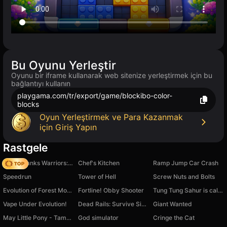
Bu Oyunu Yerleştir
Oyunu bir iframe kullanarak web sitenize yerleştirmek için bu
bağlantıyı kullanın
playgama.com/tr/export/game/blockibo-color-
blocks
Oyun Yerleştirmek ve Para Kazanmak
için Giriş Yapın
Rastgele
Age of Tanks Warriors: TD War
Chef's Kitchen
Ramp Jump Car Crash
Speedrun
Tower of Hell
Screw Nuts and Bolts
Evolution of Forest Monsters
Fortline! Obby Shooter
Tung Tung Sahur is calling | Chat Prank Evolution
Vape Under Evolution!
Dead Rails: Survive Simulator
Giant Wanted
May Little Pony - Tamagotchi Pinkie Pie
God simulator
Cringe the Cat