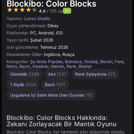
Blockibo: Color Blocks
★★★★★
4.4
/ 155 oy
3+
Yapımcı:
Lunvo Studio
Oyun yönlendirmesi:
Dikey
Platformlar:
PC, Android, iOS
Yayın tarihi:
Şubat 2026
Son güncelleme:
Temmuz 2026
Desteklenen Diller:
İngilizce, Rusça
Kategoriler:
Şu Anda Popüler
,
Bulmaca
,
Strateji
,
Beceri
,
Fare
,
Retro
,
Beyin
,
Klasikler
,
Mantık
,
Renk
,
Bloklar
Gündelik
2290
Akıl
1231
Renk Eşleştirme
273
1 Kişilik
4124
Basit
1571
Uygulama İçi Satın Alma Olan Oyunlar
112
Blockibo: Color Blocks Hakkında:
Zekanı Zorlayacak Bir Mantık Oyunu
Blockibo: Color Blocks, her hamlenin altın değerinde olduğu