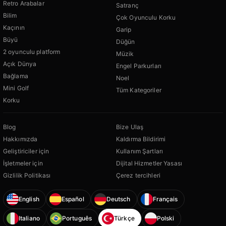
Retro Arabalar
Satranç
Bilim
Çok Oyunculu Korku
Kaçının
Garip
Büyü
Düğün
2 oyunculu platform
Müzik
Açık Dünya
Engel Parkurları
Bağlama
Noel
Mini Golf
Tüm Kategoriler
Korku
Blog
Bize Ulaş
Hakkımızda
Kaldırma Bildirimi
Geliştiriciler için
Kullanım Şartları
İşletmeler için
Dijital Hizmetler Yasası
Gizlilik Politikası
Çerez tercihleri
English
Español
Deutsch
Français
Italiano
Português
Türkçe
Polski