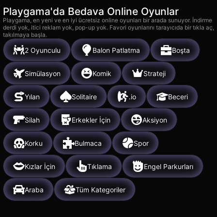
Playgama'da Bedava Online Oyunlar
Playgama, en yeni ve en iyi ücretsiz online oyunları bir arada sunuyor. İndirme
derdi yok, itici reklam yok, pop-up yok. Favori oyunlarını tarayıcıda bir tıkla aç,
takılmaya başla.
2 Oyunculu
Balon Patlatma
Boşta
Simülasyon
Komik
Strateji
Yılan
Solitaire
.io
Beceri
Silah
Erkekler İçin
Aksiyon
Korku
Bulmaca
Spor
Kızlar İçin
Tıklama
Engel Parkurları
Araba
Tüm Kategoriler