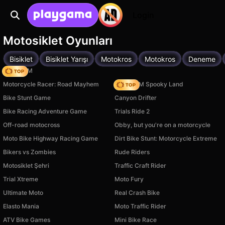
Login
Motosiklet Oyunları
Bisiklet
Bisiklet Yarışı
Motokros
Motokros
Deneme
Moto X3M
Motorcycle Racer: Road Mayhem
Moto X3M Spooky Land
Bike Stunt Game
Canyon Drifter
Bike Racing Adventure Game
Trials Ride 2
Off-road motocross
Obby, but you're on a motorcycle
Moto Bike Highway Racing Game
Dirt Bike Stunt: Motorcycle Extreme
Bikers vs Zombies
Rude Riders
Motosiklet Şehri
Traffic Craft Rider
Trial Xtreme
Moto Fury
Ultimate Moto
Real Crash Bike
Elasto Mania
Moto Traffic Rider
ATV Bike Games
Mini Bike Race