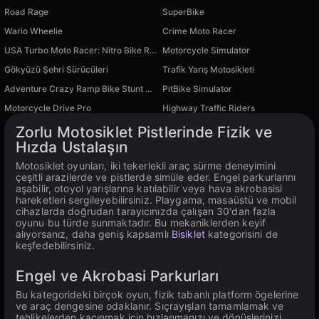
Road Rage
SuperBike
Wario Wheelie
Crime Moto Racer
PC platformunda mevcut
USA Turbo Moto Racer: Nitro Bike Racing
Motorcycle Simulator
PC platformunda mevcut
PC platformunda mevcut
Gökyüzü Şehri Sürücüleri
Trafik Yarış Motosikleti
PC platformunda mevcut
PC platformunda mevcut
Adventure Crazy Ramp Bike Stunt Game
PitBike Simulator
PC platformunda mevcut
PC platformunda mevcut
Motorcycle Drive Pro
Highway Traffic Riders
PC platformunda mevcut
PC platformunda mevcut
Zorlu Motosiklet Pistlerinde Fizik ve
Hızda Ustalaşın
Motosiklet oyunları, iki tekerlekli araç sürme deneyimini
çeşitli arazilerde ve pistlerde simüle eder. Engel parkurlarını
aşabilir, otoyol yarışlarına katılabilir veya hava akrobasisi
hareketleri sergileyebilirsiniz. Playgama, masaüstü ve mobil
cihazlarda doğrudan tarayıcınızda çalışan 30'dan fazla
oyunu bu türde sunmaktadır. Bu mekaniklerden keyif
alıyorsanız, daha geniş kapsamlı
Bisiklet
kategorisini de
keşfedebilirsiniz.
Engel ve Akrobasi Parkurları
Bu kategorideki birçok oyun, fizik tabanlı platform ögelerine
ve araç dengesine odaklanır. Sıçrayışları tamamlamak ve
tehlikelerden kaçınmak için hızlanmanızı ve dönüşlerinizi