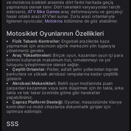
ve motokros bisikleti arasında dört farklı haritada geçiş
yapmanıza olanak tanır. Dört tekerlekli varyasyonları tercih
ederseniz,
ATV Bike Games
araç deformasyonu ve gerçekçi
hasar odaklı arazi ATV'leri sunar. Zorlu arazi ortamlarıyla
ilgilenen oyuncular,
Motokros
bölümüne de göz atabilirler.
Motosiklet Oyunlarının Özellikleri
Fizik Tabanlı Kontroller:
Engebeli arazilerde kaza
yapmamak için aracınızın ağırlık merkezini yön tuşlarıyla
yönetmeniz gerekir.
Araç Yükseltmeleri:
Birçok oyun, kazanılan oyun içi para
birimini kullanarak maksimum hızı, ivmelenmeyi ve yol
tutuşunu iyileştirmenize olanak sağlar.
Çeşitli Ortamlar:
Pistler, asfalt şehir yollarından toprak
parkurlara ve yüksek akrobasi rampalarına kadar çeşitlilik
gösterir.
Akrobasi Mekanikleri:
Belirli oyun modlarında puan
çarpanları kazanmak veya süre düşürmek için ön takla, arka
takla ve tek teker üzerinde gitme gibi hareketler
yapabilirsiniz.
Çapraz Platform Desteği:
Oyunlar, masaüstünde klavye
kontrolleri ve mobil cihazlarda dokunmatik girişler için
optimize edilmiştir.
SSS