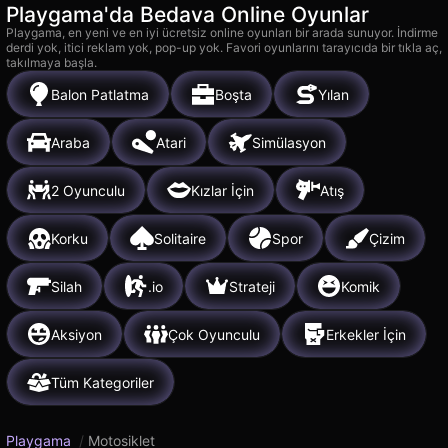
Playgama'da Bedava Online Oyunlar
Playgama, en yeni ve en iyi ücretsiz online oyunları bir arada sunuyor. İndirme
derdi yok, itici reklam yok, pop-up yok. Favori oyunlarını tarayıcıda bir tıkla aç,
takılmaya başla.
Balon Patlatma
Boşta
Yılan
Araba
Atari
Simülasyon
2 Oyunculu
Kızlar İçin
Atış
Korku
Solitaire
Spor
Çizim
Silah
.io
Strateji
Komik
Aksiyon
Çok Oyunculu
Erkekler İçin
Tüm Kategoriler
Playgama
/
Motosiklet