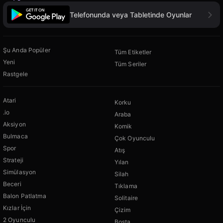
Telefonunda veya Tabletinde Oyunlar
Şu Anda Popüler
Tüm Etiketler
Yeni
Tüm Seriler
Rastgele
Atari
Korku
.io
Araba
Aksiyon
Komik
Bulmaca
Çok Oyunculu
Spor
Atış
Strateji
Yılan
Simülasyon
Silah
Beceri
Tıklama
Balon Patlatma
Solitaire
Kızlar İçin
Çizim
2 Oyunculu
Boşta