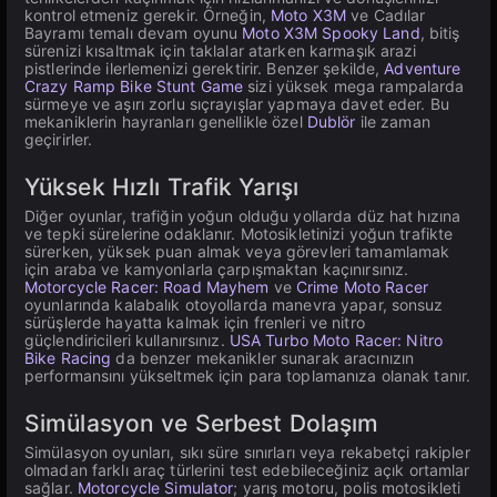
kontrol etmeniz gerekir. Örneğin,
Moto X3M
ve Cadılar
Bayramı temalı devam oyunu
Moto X3M Spooky Land
, bitiş
sürenizi kısaltmak için taklalar atarken karmaşık arazi
pistlerinde ilerlemenizi gerektirir. Benzer şekilde,
Adventure
Crazy Ramp Bike Stunt Game
sizi yüksek mega rampalarda
sürmeye ve aşırı zorlu sıçrayışlar yapmaya davet eder. Bu
mekaniklerin hayranları genellikle özel
Dublör
ile zaman
geçirirler.
Yüksek Hızlı Trafik Yarışı
Diğer oyunlar, trafiğin yoğun olduğu yollarda düz hat hızına
ve tepki sürelerine odaklanır. Motosikletinizi yoğun trafikte
sürerken, yüksek puan almak veya görevleri tamamlamak
için araba ve kamyonlarla çarpışmaktan kaçınırsınız.
Motorcycle Racer: Road Mayhem
ve
Crime Moto Racer
oyunlarında kalabalık otoyollarda manevra yapar, sonsuz
sürüşlerde hayatta kalmak için frenleri ve nitro
güçlendiricileri kullanırsınız.
USA Turbo Moto Racer: Nitro
Bike Racing
da benzer mekanikler sunarak aracınızın
performansını yükseltmek için para toplamanıza olanak tanır.
Simülasyon ve Serbest Dolaşım
Simülasyon oyunları, sıkı süre sınırları veya rekabetçi rakipler
olmadan farklı araç türlerini test edebileceğiniz açık ortamlar
sağlar.
Motorcycle Simulator
; yarış motoru, polis motosikleti