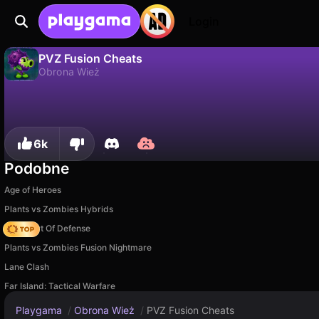
Login
PVZ Fusion Cheats
Obrona Wież
Nie
Zapisz
Zapisz postępy!
PVZ Fusion Cheats to darmowa gra obrona wież od Super Games. Zagraj online na Playgama.
6k
Podobne
Age of Heroes
Plants vs Zombies Hybrids
AOD - Art Of Defense
Plants vs Zombies Fusion Nightmare
Lane Clash
Far Island: Tactical Warfare
Playgama
/
Obrona Wież
/
PVZ Fusion Cheats