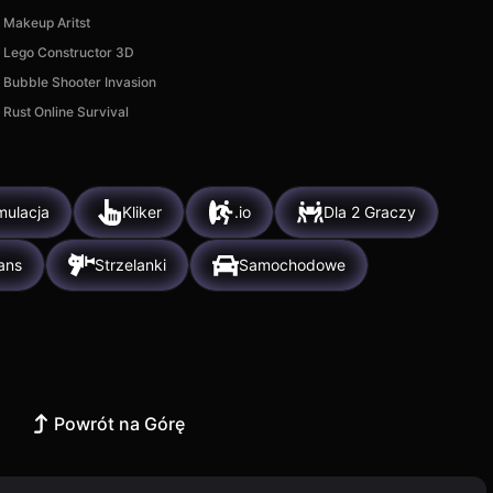
Makeup Aritst
Lego Constructor 3D
Bubble Shooter Invasion
Rust Online Survival
mulacja
Kliker
.io
Dla 2 Graczy
ans
Strzelanki
Samochodowe
Powrót na Górę