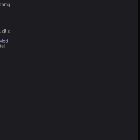
 samą
zji z
 Mod
taj