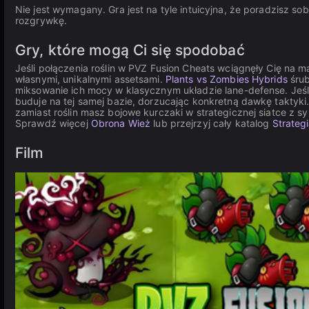
Nie jest wymagany. Gra jest na tyle intuicyjna, że poradzisz s
rozgrywkę.
Gry, które mogą Ci się spodobać
Jeśli połączenia roślin w PVZ Fusion Cheats wciągnęły Cię na 
własnymi, unikalnymi assetsami.
Plants vs Zombies Hybrids
śrub
miksowanie ich mocy w klasycznym układzie lane-defense. Jeśl
buduje na tej samej bazie, dorzucając konkretną dawkę taktyki
zamiast roślin masz bojowe kurczaki w strategicznej siatce z 
Sprawdź więcej
Obrona Wież
lub przejrzyj cały katalog
Strateg
Film