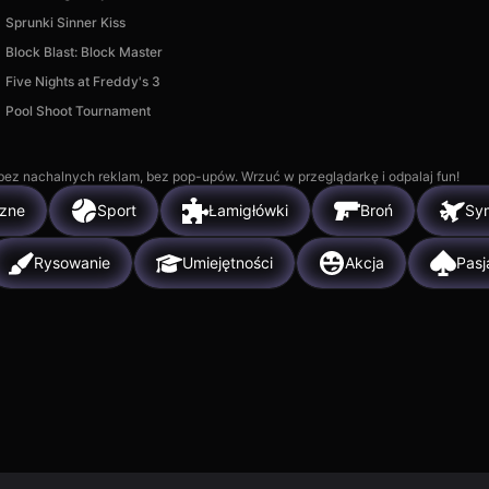
Sprunki Sinner Kiss
Block Blast: Block Master
Five Nights at Freddy's 3
Pool Shoot Tournament
, bez nachalnych reklam, bez pop-upów. Wrzuć w przeglądarkę i odpalaj fun!
zne
Sport
Łamigłówki
Broń
Sy
Rysowanie
Umiejętności
Akcja
Pasj