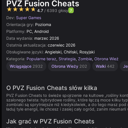
PVZ Fusion Cheats
★★★★★
4.7
/ 6393 głosy
7
Dev:
Super Games
Orientacja gry:
Pozioma
Platformy:
PC, Android
Data wydania:
marzec 2026
Ostatnia aktualizacja:
czerwiec 2026
Obsługiwane języki:
Angielski, Chiński, Rosyjski
Kategoria:
Popularne teraz
,
Strategia
,
Zombie
,
Obrona Wież
Wciągające
2932
Obrona Wieży
202
Walki
442
J
O PVZ Fusion Cheats słów kilka
PVZ Fusion Cheats to świeże spojrzenie na kultowe „rośliny ko
szalonego twista: hybrydowe rośliny, które łączą moce kilku t
zombiaki są sprytniejsze niż kiedykolwiek, a do tego masz pod
ładuj tyle energii, ile chcesz i zasiej cały ogród, zanim nieumarl
Jak grać w PVZ Fusion Cheats