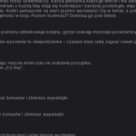
zymać hordy szwendaczy. Każda jednostka kosztuje słońce i ma swó
iaki z każdą falą stają się trudniejsze i bardziej przebiegłe, więc
ie. Krótki samouczek na start szybko wprowadzi Cię w temat, a p
tności w boju. Poziom trudności? Dostosuj go pod siebie.
 poziomu odblokowuje kolejny, gdzie czekają mocniejsi przeciwnicy
ażde wyzwanie to niespodzianka – czasem dasz radę zagrać nawet 
jąc reszcie armii czas na zrobienie porządku.
„It's fine”.
wasz bonusów i zbierasz wypadajki.
sz bonusów i zbierasz wypadajki.
i zdolnościami i odjechanym wyglądem.