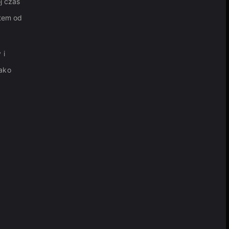
j czas
otem od
 i
jako