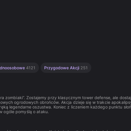
ednoosobowe
4121
Przygodowe Akcji
251
ntra zombiaki”. Zostajemy przy klasycznym tower defense, ale dost
ypowych ogrodowych obrońców. Akcja dzieje się w trakcie apokalips
 ręką legendarne oszustwa. Koniec z liczeniem każdego punktu sło
i w ogóle pomyślą o ataku.