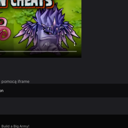
za pomocą iframe
on
Build a Big Army!