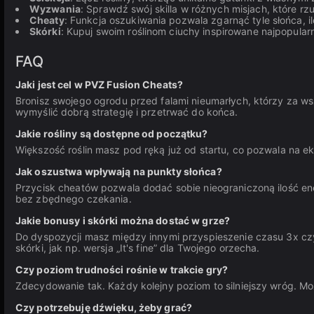
Wyzwania
: Sprawdź swój skilla w różnych misjach, które r
Cheaty
: Funkcja oszukiwania pozwala zgarnąć tyle słońca, i
Skórki
: Kupuj swoim roślinom ciuchy inspirowane najpopula
FAQ
Jaki jest cel w PVZ Fusion Cheats?
Bronisz swojego ogrodu przed falami nieumarłych, którzy za w
wymyślić dobrą strategię i przetrwać do końca.
Jakie rośliny są dostępne od początku?
Większość roślin masz pod ręką już od startu, co pozwala na
Jak oszustwa wpływają na punkty słońca?
Przycisk cheatów pozwala dodać sobie nieograniczoną ilość ene
bez zbędnego czekania.
Jakie bonusy i skórki można dostać w grze?
Do dyspozycji masz między innymi przyspieszenie czasu 3x c
skórki, jak np. wersja „It's fine” dla Twojego orzecha.
Czy poziom trudności rośnie w trakcie gry?
Zdecydowanie tak. Każdy kolejny poziom to silniejszy wróg. Mo
Czy potrzebuję dźwięku, żeby grać?