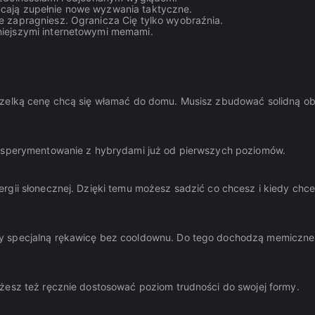
zucają zupełnie nowe wyzwania taktyczne.
le zapragniesz. Ogranicza Cię tylko wyobraźnia.
rniejszymi internetowymi memami.
szelką cenę chcą się włamać do domu. Musisz zbudować solidną ob
 eksperymentowanie z hybrydami już od pierwszych poziomów.
rgii słonecznej. Dzięki temu możesz sadzić co chcesz i kiedy chce
zy specjalną rękawicę bez cooldownu. Do tego dochodzą memiczne
żesz też ręcznie dostosować poziom trudności do swojej formy.