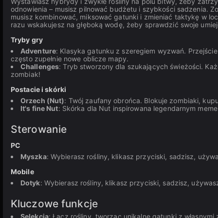
Wystawiasz hybrydy i zwykłe rośliny na polu bitwy, żeby zatr
odnowienia – musisz pilnować budżetu i szybkości sadzenia. Zomb
musisz kombinować, miksować gatunki i zmieniać taktykę w loc
razu wskakujesz na głęboką wodę, żeby sprawdzić swoje umieję
Tryby gry
Adventure
: Klasyka gatunku z szeregiem wyzwań. Przejście
często zupełnie nowe oblicze mapy.
Challenges
: Tryb stworzony dla szukających świeżości. K
zombiak!
Postacie i skórki
Orzech (Nut)
: Twój zaufany obrońca. Blokuje zombiaki, kupu
It's fine Nut
: Skórka dla Nut inspirowana legendarnym memem 
Sterowanie
PC
Myszka
: Wybierasz rośliny, klikasz przyciski, sadzisz, uży
Mobile
Dotyk
: Wybierasz rośliny, klikasz przyciski, sadzisz, używa
Kluczowe funkcje
Selekcja
: Łącz rośliny, tworząc unikalne gatunki z własnym