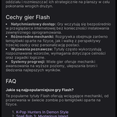
oddziału i rozmieszczać ich strategicznie na planszy w celu
pokonania wrogich drużyn.
Cechy gier Flash
Natychmiastowy dostęp:
Gry wczytują się bezpośrednio
w przeglądarce internetowej bez konieczności instalowania
zewnętrznego oprogramowania.
Różnorodne mechaniki:
Rozgrywka obejmuje zarówno
łamigłówki oparte na fizyce, jak i walkę z perspektywy
trzeciej osoby oraz personalizację postaci.
Wyzwania poznawcze:
Tytuły często wykorzystują
rozpoznawanie wzorców, wymagania dotyczące celności
oraz zagadki logiczne.
Systemy progresji:
Wiele gier oferuje mechaniki
awansowania na wyższe poziomy, ulepszania broni i
śledzenia najlepszych wyników.
FAQ
Jakie są najpopularniejsze gry Flash?
Te popularne tytuły Flash oferują wciągające mechaniki, od
przetrwania w świecie zombie po łamigłówki oparte na
fizyce.
K-Pop Hunters In Demon Style
Snail Bob 3: Mysterious Island