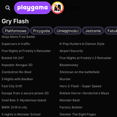
Login
Gry Flash
Platformowe
Przygoda
Umiejętności
Jedzenie
Fabu
Ninja Mans Free Battle
Supercars in traffic
K-Pop Hunters In Demon Style
Five Nights at Freddy's Remaster
Airport Security
Bubble Hit 247
Five Nights at Freddy's 2 Remaster
Impostor Amogus 3D
Bloodmoney
Zombotron Re-Boot
Stickman on the battlefield
5 Nights with BanBan
Murder
Fast City Drift
Hero 2: Flash - Super Speed
Escape from a secure prison 3D
Robbie Horror: Herobrine's Maze
Snail Bob 3: Mysterious Island
Monster Bash
BMW. Drift in city
Factory Builder
5 nights in Monster School
Slender The Eight Pages