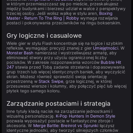
w którym przemieszczasz się po mieście, przeskakujesz
między budynkami i bierzesz udział w walce z perspektywy
trzeciej osoby. Jeśli wolisz walkę w stylu aren,
Boxing
Master - Return To The Ring | Robby
wymaga rozwijania
postaci i pokonywania przeciwników na ringu bokserskim.
Gry logiczne i casualowe
Wiele gier w stylu Flash koncentruje się na logice i szybkim
refleksie, wymagając precyzji znanej z gier
Umiejętności
. W
Monster Bash
namierzasz i wystrzeliwujesz armatę, aby
eliminować stwory przy użyciu ograniczonej liczby
pocisków. W zakresie rozpoznawania wzorców
Bubble Hit
247
stawia przed Tobą zadanie strzelania i dopasowywania
grup trzech lub więcej identycznych baniek, aby wyczyścić
ekran. Możesz również sprawdzić swoją orientację
przestrzenną w
Stack Swipe
, grze logicznej, w której
przesuwasz wiersze i kolumny, aby połączyć pięć lub więcej
płytek tego samego koloru.
Zarządzanie postaciami i strategia
Inne tytuły kładą nacisk na zarządzanie jednostkami i
wizualną personalizację.
K-Pop Hunters In Demon Style
pozwala wyposażyć postacie w fantastyczne zbroje i
akcesoria. W
Merge Battle: Breinrot vs Sprunki
łączysz
identyczne jednostki, aby tworzyć silniejszych członków