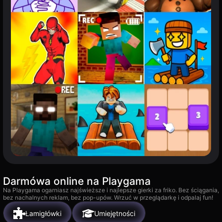
Darmówa online na Playgama
Na Playgama ogarniasz najświeższe i najlepsze gierki za friko. Bez ściągania,
bez nachalnych reklam, bez pop-upów. Wrzuć w przeglądarkę i odpalaj fun!
Łamigłówki
Umiejętności