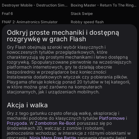
Destroyer Mobile - Destruction Simulator
Boxing Master - Return To The Ring | Robby
Fnaf 6
Stack Swipe
FNAF 2: Animatronics Simulator
Robby speed flash
Dostępne na PC
Odkryj proste mechaniki i dostępną
rozgrywkę w grach Flash
Gry Flash obejmują szeroki wybór klasycznych i
nowoczesnych tytułów przeglądarkowych, które
charakteryzują się prostymi mechanikami i łatwo dostępną
rozgrywką. Spopularyzowane pierwotnie na wcześniejszych
platformach internetowych, gry te działają obecnie
bezpośrednio w przeglądarce bez konieczności
instalowania dodatkowych wtyczek czy pobierania plików.
Playgama oferuje kolekcję ponad 20 tytułów w tej kategorii,
w które można grać zarówno na komputerach
stacjonarnych, jak i urządzeniach mobilnych.
Akcja i walka
Gry z tego gatunku często oferują walkę, eksplorację i
mechaniki podobne do klasycznych tytułów
Platformowe
i
Przygoda
. W
Zombotron Re-Boot
poruszasz się po
środowiskach 2D, walcząc z zombie i robotami,
jednocześnie wchodząc w interakcje z różnymi obiektami w
otoczeniu.
Ninja Mans Free Battle
zapewnia otwarty świat,