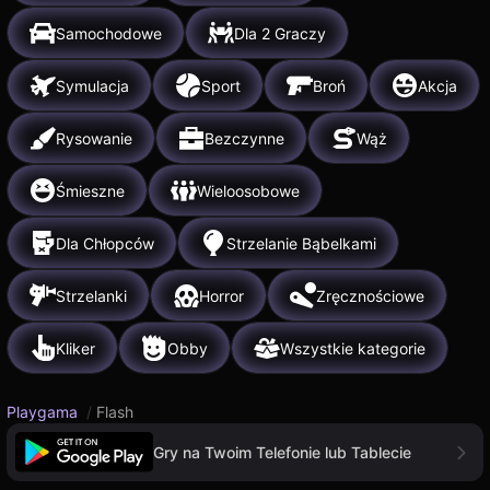
Samochodowe
Dla 2 Graczy
Symulacja
Sport
Broń
Akcja
Rysowanie
Bezczynne
Wąż
Śmieszne
Wieloosobowe
Dla Chłopców
Strzelanie Bąbelkami
Strzelanki
Horror
Zręcznościowe
Kliker
Obby
Wszystkie kategorie
Playgama
/
Flash
Gry na Twoim Telefonie lub Tablecie