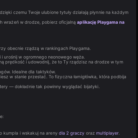
zięki czemu Twoje ulubione tytuły działają płynnie na każdym
h wrażeń w drodze, pobierz oficjalną
aplikację Playgama na
tórzy obecnie rządzą w rankingach Playgama.
ki i urośnij w ogromnego neonowego węża.
ną prędkość i udowodnij, że to Ty rządzisz na drodze w tym
ogów. Idealne dla taktyków.
sz w stanie przestać. To fizyczna łamigłówka, która podbija
stery — dokładnie tak powinny wyglądać bijatyki.
e:
ap kumpla i wskakuj na areny
dla 2 graczy
oraz
multiplayer
.