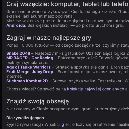
Graj wszędzie: komputer, tablet lub telef
Granie nie powinno przykuwązać Cię do jednego krzesła. Zbudo
ekranie, jaki akurat masz pod ręką.
Możesz wskoczyć prosto do przeglądarki na dowolnym urządzeni
Androida
. Bez ciężkich instalacji — po prostu uruchom i graj.
Zagraj w nasze najlepsze gry
Ponad 10 000 tytułów — od czego zacząć? Przeliczyliśmy statys
Snake 2048
– Najlepszy miks gatunków. Uzależniająca logika 
MR RACER - Car Racing
– Potrzeba prędkości? Ta wyścigówka s
pięknym symulatorze.
Age of Tanks Warriors
– Strategia spotyka siłę ognia. Broń baz
Fruit Merge: Juicy Drop
– Brzmi prosto: upuszczasz owoce, rob
internet.
Stickman Kombat 2D
– Surowa, szybka walka. Test refleksu. W
Chcesz więcej? Sprawdź pełną
kolekcję najwyżej ocenianych
al
Znajdź swoją obsesję
Nie rzucamy w Ciebie przypadkowymi grami; kuratorujemy doświ
Dla rywalizujących
Żyjesz rywalizacją? W sekcji
gier .io
liczy się przetrwanie najsi