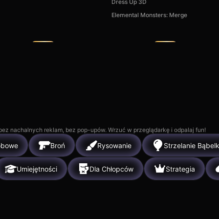
Dress Up 3D
Piece of Cake: Merge &
My Town H
Elemental Monsters: Merge
Bake
Playhouse
5k
5k
, bez nachalnych reklam, bez pop-upów. Wrzuć w przeglądarkę i odpalaj fun!
obowe
Broń
Rysowanie
Strzelanie Bąbel
Umiejętności
Dla Chłopców
Strategia