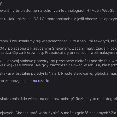
on
waliśmy tę platformę na solidnych technologiach HTML5 i WebGL, d
u (tak, także na iOS i Chromebookach). A jeśli chcesz najlepszyc
tyki i wsłuchaliśmy się w społeczność. Oto absolutni faworyci, k
2048 połączona z klasycznym Snake’iem. Zacznij mały, zjadaj kloc
adza Cię za kierownicą. Przeciskaj się przez ruch, wbij maksymal
y i ulepszaj stalowe potwory, by przetrwać niekończące się fale wr
isz większe owoce. Ale gdy zaczniesz celować w arbuza, nie będzie
skakuj w brutalne pojedynki 1 na 1. Proste sterowanie, głęboka ma
bo zobacz, co jest
na czasie
.
adczenia. Nie wiesz, na co masz ochotę? Rozbijmy to na kategori
lniejszych. Chcesz grać w drużynie? A może zgnieść znajomych? Zł