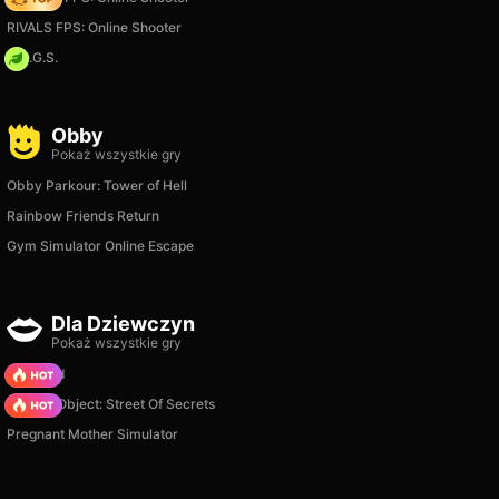
RIVALS FPS: Online Shooter
H.O.G.S.
Obby
Pokaż wszystkie gry
Obby Parkour: Tower of Hell
Rainbow Friends Return
Gym Simulator Online Escape
Dla Dziewczyn
Pokaż wszystkie gry
TB World
Hidden Object: Street Of Secrets
Pregnant Mother Simulator