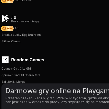
Skyblock 3D: Survival
.io
Pokaż wszystkie gry
Snake 2048
Break a Lucky Egg Brainrots
Slither Classic
Random Games
Country Girl, City Girl
Sprunki: Find All Characters
Ball 2048: Merge
Darmowe gry online na Playga
Przestań czekać. Zacznij grać. Witaj w
Playgama
, gdzie od ak
zabijasz czas w drodze do pracy, czy szykujesz się na maraton