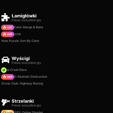
Łamigłówki
Pokaż wszystkie gry
Piece of Cake: Merge & Bake
Arrow Puzzle
Nuts Puzzle: Sort By Color
Wyścigi
Pokaż wszystkie gry
Draw Crash Race
Car Crush: Realistic Destruction
Driver Club: Highway Racing
Strzelanki
Pokaż wszystkie gry
Hazmob FPS: Online Shooter