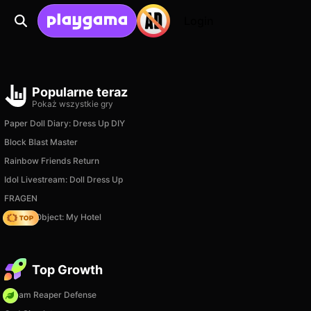
Login
Popularne teraz
Pokaż wszystkie gry
Paper Doll Diary: Dress Up DIY
Block Blast Master
Rainbow Friends Return
Idol Livestream: Doll Dress Up
FRAGEN
Hidden Object: My Hotel
Top Growth
Dream Reaper Defense