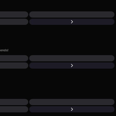
iends!