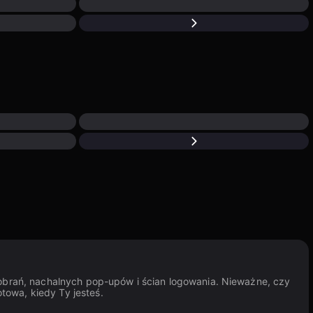
 pobrań, nachalnych pop-upów i ścian logowania. Nieważne, czy
towa, kiedy Ty jesteś.