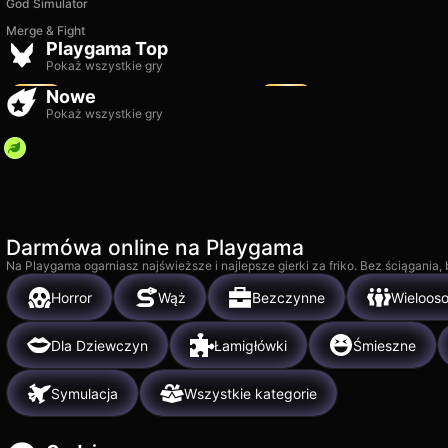
God Simulator
Merge & Fight
MR RACER - Car Racing
Bubble Blast
Playgama Top
5k
11k
Pokaż wszystkie gry
Nowe
Pokaż wszystkie gry
Darmówa online na Playgama
Na Playgama ogarniasz najświeższe i najlepsze gierki za friko. Bez ściągania
Horror
Wąż
Bezczynne
Wieloos
Dla Dziewczyn
Łamigłówki
Śmieszne
Symulacja
Wszystkie kategorie