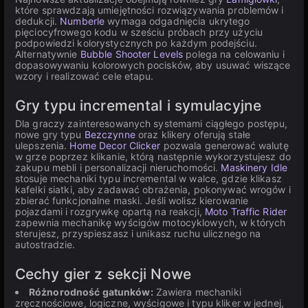
które sprawdzają umiejętności rozwiązywania problemów i
dedukcji.
Numberle
wymaga odgadnięcia ukrytego
pięciocyfrowego kodu w sześciu próbach przy użyciu
podpowiedzi kolorystycznych po każdym podejściu.
Alternatywnie
Bubble Shooter Levels
polega na celowaniu i
dopasowywaniu kolorowych pocisków, aby usuwać wiszące
wzory i realizować cele etapu.
Gry typu incremental i symulacyjne
Dla graczy zainteresowanych systemami ciągłego postępu,
nowe gry typu
Bezczynne
oraz klikery oferują stałe
ulepszenia.
Home Decor Clicker
pozwala generować walutę
w grze poprzez klikanie, którą następnie wykorzystujesz do
zakupu mebli i personalizacji nieruchomości.
Maskinery Idle
stosuje mechaniki typu incremental w walce, gdzie klikasz
kafelki siatki, aby zadawać obrażenia, pokonywać wrogów i
zbierać funkcjonalne maski. Jeśli wolisz kierowanie
pojazdami i rozgrywkę opartą na reakcji,
Moto Traffic Rider
zapewnia mechanikę wyścigów motocyklowych, w których
sterujesz, przyspieszasz i unikasz ruchu ulicznego na
autostradzie.
Cechy gier z sekcji Nowe
Różnorodność gatunków:
Zawiera mechaniki
zręcznościowe, logiczne, wyścigowe i typu kliker w jednej,