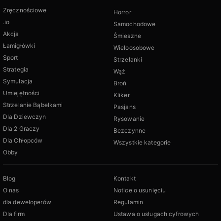
Zręcznościowe
Horror
.io
Samochodowe
Akcja
Śmieszne
Łamigłówki
Wieloosobowe
Sport
Strzelanki
Strategia
Wąż
Symulacja
Broń
Umiejętności
Kliker
Strzelanie Bąbelkami
Pasjans
Dla Dziewczyn
Rysowanie
Dla 2 Graczy
Bezczynne
Dla Chłopców
Wszystkie kategorie
Obby
Blog
Kontakt
O nas
Notice o usunięciu
dla deweloperów
Regulamin
Dla firm
Ustawa o usługach cyfrowych