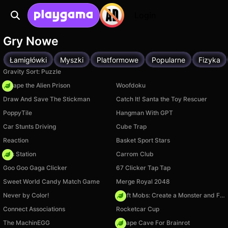
Login
Gry Nowe
Łamigłówki
Myszki
Platformowe
Popularne
Fizyka
Gravity Sort: Puzzle
Escape the Alien Prison
Woofdoku
Draw And Save The Stickman
Catch It! Santa the Toy Rescuer
PoppyTile
Hangman With GPT
Car Stunts Driving
Cube Trap
Reaction
Basket Sport Stars
Gas Station
Carrom Club
Goo Goo Gaga Clicker
67 Clicker Tap Tap
Sweet World Candy Match Game
Merge Royal 2048
Never by Color!
Craft Mobs: Create a Monster and Fight!
Connect Associations
Rocketcar Cup
The MachinEGG
Escape Cave For Brainrot