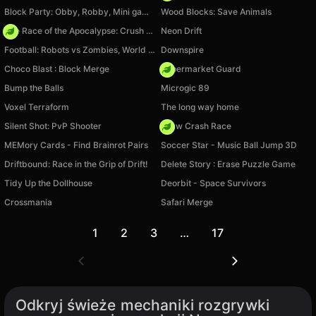
Block Party: Obby, Robby, Mini games!
Wood Blocks: Save Animals
The Race of the Apocalypse: Crush the Zombies!
Neon Drift
Football: Robots vs Zombies, World Cup!
Downspire
Choco Blast : Block Merge
Supermarket Guard
Bump the Balls
Microgic 89
Voxel Terraform
The long way home
Silent Shot: PvP Shooter
Draw Crash Race
MEMory Cards - Find Brainrot Pairs
Soccer Star - Music Ball Jump 3D
Driftbound: Race in the Grip of Drift!
Delete Story : Erase Puzzle Game
Tidy Up the Dollhouse
Deorbit - Space Survivors
Crossmania
Safari Merge
1
2
3
…
17
Odkryj świeże mechaniki rozgrywki