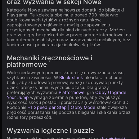
oraz wyzwania w sekcji Nowe
Kategoria Nowe zawiera najnowsze dodatki do biblioteki
Playgama. Ta kolekcja obejmuje ponad 700 niedawno
opublikowanych tytułów z różnych gatunków,
zaprojektowanych głównie z myślą o zapewnieniu
przystępnych mechanik dla niedzielnych graczy. Możesz
grać w te gry bezpośrednio w przeglądarce internetowej na
komputerach osobistych oraz urządzeniach mobilnych, bez
konieczności pobierania jakichkolwiek plików.
Mechaniki zręcznościowe i
platformowe
Wiele niedawnych premier skupia się na wyczuciu czasu,
szybkości i zwinności. W
Block stack
układasz ruchome
bloki, aby zbudować pionową wieżę i zdobywać punkty
dzięki precyzyjnemu wyczuciu czasu. Dla graczy
preferujących wyzwania
Platformowe
, gra
Obby Upgrade
Your Jump
wymaga zbierania punktów, aby zwiększyć
wysokość skoku postaci i poruszać się w środowiskach 3D.
Podobnie
+1 Speed per Step | Obby Mode
stale zwiększa
prędkość poruszania się podczas biegania i skakania przez
różne tory przeszkód.
Wyzwania logiczne i puzzle
Najnowsze aktualizacje obejmują również gry
Łamigłówki
,