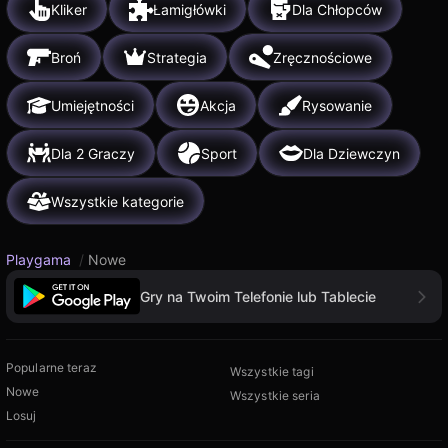
Kliker
Łamigłówki
Dla Chłopców
Broń
Strategia
Zręcznościowe
Umiejętności
Akcja
Rysowanie
Dla 2 Graczy
Sport
Dla Dziewczyn
Wszystkie kategorie
Playgama
/
Nowe
Gry na Twoim Telefonie lub Tablecie
Popularne teraz
Wszystkie tagi
Nowe
Wszystkie seria
Losuj