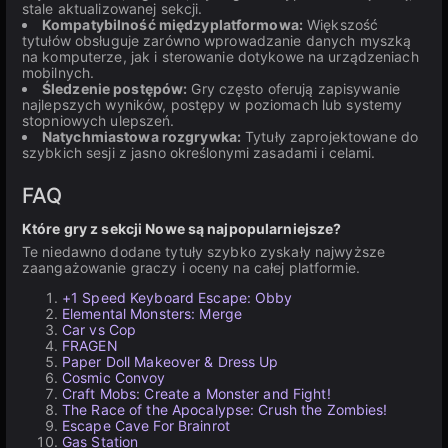
stale aktualizowanej sekcji.
Kompatybilność międzyplatformowa:
Większość
tytułów obsługuje zarówno wprowadzanie danych myszką
na komputerze, jak i sterowanie dotykowe na urządzeniach
mobilnych.
Śledzenie postępów:
Gry często oferują zapisywanie
najlepszych wyników, postępy w poziomach lub systemy
stopniowych ulepszeń.
Natychmiastowa rozgrywka:
Tytuły zaprojektowane do
szybkich sesji z jasno określonymi zasadami i celami.
FAQ
Które gry z sekcji Nowe są najpopularniejsze?
Te niedawno dodane tytuły szybko zyskały najwyższe
zaangażowanie graczy i oceny na całej platformie.
+1 Speed Keyboard Escape: Obby
Elemental Monsters: Merge
Car vs Cop
FRAGEN
Paper Doll Makeover & Dress Up
Cosmic Convoy
Craft Mobs: Create a Monster and Fight!
The Race of the Apocalypse: Crush the Zombies!
Escape Cave For Brainrot
Gas Station