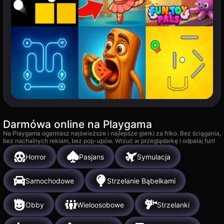
Darmówa online na Playgama
Na Playgama ogarniasz najświeższe i najlepsze gierki za friko. Bez ściągania,
bez nachalnych reklam, bez pop-upów. Wrzuć w przeglądarkę i odpalaj fun!
Horror
Pasjans
Symulacja
Samochodowe
Strzelanie Bąbelkami
Obby
Wieloosobowe
Strzelanki