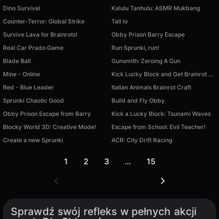
Dino Survival
Kalulu Tanhulu: ASMR Mukbang
Counter-Terror: Global Strike
Tall io
Survive Lava for Brainrots!
Obby Prison Barry Escape
Real Car Prado Game
Run Sprunki, run!
Blade Ball
Gunsmith: Zeroing A Gun
Mine - Online
Kick Lucky Block and Get Brainrot Mine-Mobs!
Red - Blue Leader
Italian Animals Brainrot Craft
Sprunki Chaotic Good
Build and Fly Obby
Obby Prison Escape from Barry
Kick a Lucky Block: Tsunami Waves
Blocky World 3D: Creative Mode!
Escape from School: Evil Teacher!
Create a new Sprunki
ACR: City Drift Racing
1
2
3
…
15
Sprawdź swój refleks w pełnych akcji