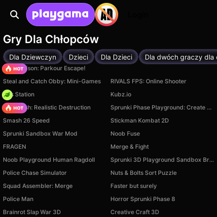
Login
Gry Dla Chłopców
Dla Dziewczyn
Dzieci
Dla Dzieci
Dla dwóch graczy dla 
Barry Prison: Parkour Escape!
Steal and Catch Obby: Mini-Games
RIVALS FPS: Online Shooter
Gas Station
Kubz.io
Car Crush: Realistic Destruction
Sprunki Phase Playground: Create Sprunki and Music
Smash 26 Speed
Stickman Kombat 2D
Sprunki Sandbox War Mod
Noob Fuse
FRAGEN
Merge & Fight
Noob Playground Human Ragdoll
Sprunki 3D Playground Sandbox Brainrot Zombie
Police Chase Simulator
Nuts & Bolts Sort Puzzle
Squad Assembler: Merge
Faster but surely
Police Man
Horror Sprunki Phase 8
Brainrot Slap War 3D
Creative Craft 3D