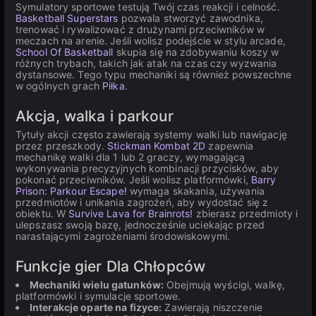
Symulatory sportowe testują Twój czas reakcji i celność.
Basketball Superstars
pozwala stworzyć zawodnika,
trenować i rywalizować z drużynami przeciwników w
meczach na arenie. Jeśli wolisz podejście w stylu arcade,
School Of Basketball
skupia się na zdobywaniu koszy w
różnych trybach, takich jak atak na czas czy wyzwania
dystansowe. Tego typu mechaniki są również powszechne
w ogólnych grach
Piłka
.
Akcja, walka i parkour
Tytuły akcji często zawierają systemy walki lub nawigację
przez przeszkody.
Stickman Kombat 2D
zapewnia
mechanikę walki dla 1 lub 2 graczy, wymagającą
wykonywania precyzyjnych kombinacji przycisków, aby
pokonać przeciwników. Jeśli wolisz platformówki,
Barry
Prison: Parkour Escape!
wymaga skakania, używania
przedmiotów i unikania zagrożeń, aby wydostać się z
obiektu. W
Survive Lava for Brainrots!
zbierasz przedmioty i
ulepszasz swoją bazę, jednocześnie uciekając przed
narastającymi zagrożeniami środowiskowymi.
Funkcje gier Dla Chłopców
Mechaniki wielu gatunków:
Obejmują wyścigi, walkę,
platformówki i symulacje sportowe.
Interakcje oparte na fizyce:
Zawierają niszczenie