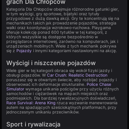
grach Dla Chłopców
Kategoria Dla Chłopców obejmuje różnorodne gatunki gier,
w tym wyścigi, gry sportowe, bijatyki oraz tytuły
przygodowe z dużą dawką akcji. Gry te koncentrują się na
mechanikach takich jak prowadzenie pojazdów, strategia
walki oraz koordynacja wzrokowo-ruchowa. Playgama
oferuje kolekcję ponad 600 tytułów w tej kategorii, z
których wszystkie są dostępne bezpośrednio w
przeglądarce internetowej, zarówno na komputerach, jak i
urządzeniach mobilnych. Wiele z tych mechanik pokrywa
się z
Pojazdy
i innymi kategoriami nastawionymi na akcję.
Wyścigi i niszczenie pojazdów
Wiele gier w tej kategorii obraca się wokół fizyki jazdy i
obsługi pojazdów. W
Car Crush: Realistic Destruction
poruszasz się w otwartym świecie, aby rozbijać pojazdy i
obserwować ich deformacje strukturalne.
Police Chase
Simulator
wymaga unikania pościgów przy użyciu różnych
samochodów i ciężarówek na mapach miejskich oraz
podmiejskich. Dla bardziej rywalizacyjnych doświadczeń,
Race Survival: Arena King
rzuca wyzwanie manewrowania
autem na spadających sześciokątnych platformach, przy
jednoczesnym unikaniu przeciwników.
Sport i rywalizacja