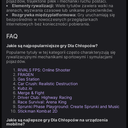
pojazdów, trajektorie piłek i mechaniki ruchu postaci.
Elementy rywalizacji:
Wiele tytułów zawiera walki na
arenach, wyzwania czasowe lub unikanie przeciwników.
Rozgrywka międzyplatformowa:
Gry uruchamiają się
bezpośrednio w nowoczesnych przeglądarkach
internetowych bez konieczności pobierania.
FAQ
Jakie są najpopularniejsze gry Dla Chłopców?
Popularne tytuły w tej kategorii często charakteryzują się
rywalizacyjnymi mechanikami sportowymi i symulacjami
pojazdów.
RIVALS FPS: Online Shooter
FRAGEN
Gas Station
Car Crush: Realistic Destruction
Kubz.io
Merge & Fight
Driver Club: Highway Racing
Race Survival: Arena King
Sprunki Phase Playground: Create Sprunki and Music
Stickman Kombat 2D
Jakie są najlepsze gry Dla Chłopców na urządzenia
mobilne?