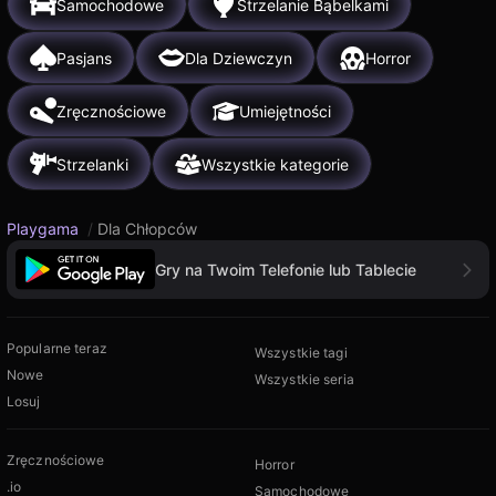
Samochodowe
Strzelanie Bąbelkami
Pasjans
Dla Dziewczyn
Horror
Zręcznościowe
Umiejętności
Strzelanki
Wszystkie kategorie
Playgama
/
Dla Chłopców
Gry na Twoim Telefonie lub Tablecie
Popularne teraz
Wszystkie tagi
Nowe
Wszystkie seria
Losuj
Zręcznościowe
Horror
.io
Samochodowe