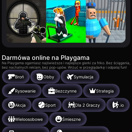
Darmówa online na Playgama
Na Playgama ogarniasz najświeższe i najlepsze gierki za friko. Bez ściągania,
bez nachalnych reklam, bez pop-upów. Wrzuć w przeglądarkę i odpalaj fun!
Broń
Obby
Symulacja
Rysowanie
Bezczynne
Strategia
Akcja
Sport
Dla 2 Graczy
.io
Wieloosobowe
Śmieszne