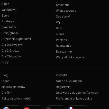
Akcja
Śmieszne
Łamigłówki
Wieloosobowe
Sport
Strzelanki
Strategia
Wąż
Symulacja
Broń
Umiejętności
Kliker
Strzelanie Bąbelkami
Pasjans
Dla Dziewczyn
Rysowanie
Dla 2 Graczy
Bezczynne
Dla Chłopców
Wszystkie kategorie
Obby
Blog
Kontakt
O nas
Notice o usunięciu
dla deweloperów
Regulamin
Dla firm
Ustawa o usługach cyfrowych
Polityka prywatności
Preferencje plików cookie