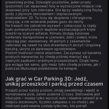
prawdziwą próbę. Dziesiątki poziomów, jeden prosty
(pozornie!) cel: wpasować furę w wyznaczone miejsce i nie
skasować przy tym zderzaka. Gra łączy realistyczną fizykę
jazdy z płynnym sterowaniem i dopracowanym
środowiskiem 3D. Tu liczy się skupienie i chirurgiczna
precyzja, a nie wciskanie pedału gazu do dechy.
Na trasach nie zabraknie wyzwań – zobaczysz tu rzędy
biało-pomarańczowych słupków wyznaczających kręte
ścieżki na szarym asfalcie. Klimatu dodają kolorowe
kontenery transportowe w czerwieni, żółci i zieleni, które
otaczają plac manewrowy. W jednym z zakamarków
natkniesz się nawet na stos drewnianych skrzyń i brązową
beczkę, ukryte za siatkowym ogrodzeniem.
Poziom trudności rośnie stopniowo. Zaczynasz od banalnie
prostych manewrów, by chwilę później mierzyć się z
ciasnymi zaułkami i wrednymi przeszkodami. Dzięki temu
gra wciąga tak samo, gdy masz tylko chwilę przerwy, jak i
podczas dłuższego posiedzenia na kanapie.
Jak grać w Car Parking 3D: Jedź,
unikaj przeszkód i parkuj przed czasem
Przejdź przez każdy poziom, omijaj zawalidrogi i wjedź w
wymalowane pole, zanim ucieknie Ci czas. Sterowanie jest
intuicyjne – musisz tylko wyczuć auto i idealnie ustawić je w
miejscu docelowym. Szybko załapiesz o co chodzi, ale
mistrzem parkowania zostaje tylko ten, kto potrafi