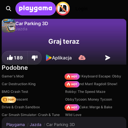
Login
Car Parking 3D
Jazda
Nie
Zapisz
Zapisz postępy!
Car Parking 3D to darmowa gra jazda od John Hany. Zagraj online na Playgama.
Graj teraz
189
Aplikacja
Podobne
Gamer's Mod
+1 Speed Keyboard Escape: Obby
Car Destruction King
Playground Man! Ragdoll Show!
BMG Crash Test
Robby: The Speed Maze
Deadly Descent
ObbyTycoon: Money Tycoon
Drive & Crash Sandbox
Piece of Cake: Merge & Bake
Car Smash Simulator: Crash & Tune
Wild Love
Playgama
/
Jazda
/
Car Parking 3D