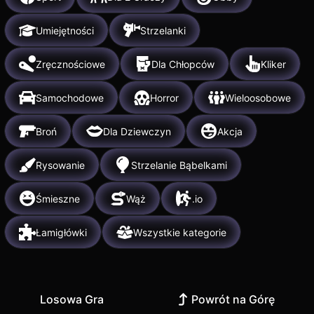
Umiejętności
Strzelanki
Zręcznościowe
Dla Chłopców
Kliker
Samochodowe
Horror
Wieloosobowe
Broń
Dla Dziewczyn
Akcja
Rysowanie
Strzelanie Bąbelkami
Śmieszne
Wąż
.io
Łamigłówki
Wszystkie kategorie
Losowa Gra
Powrót na Górę