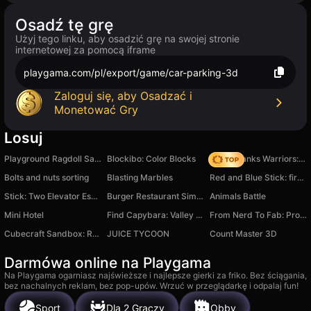
Osadź tę grę
Użyj tego linku, aby osadzić grę na swojej stronie
internetowej za pomocą iframe
playgama.com/pl/export/game/car-parking-3d
Zaloguj się, aby Osadzać i
Monetować Gry
Losuj
Playground Ragdoll Sandbox
Blockibo: Color Blocks
Age of Tanks Warriors: TD War
Bolts and nuts sorting
Blasting Marbles
Red and Blue Stick: fire and water 2
Stick: Two Elevator Escape
Burger Restaurant Simulator 3D
Animals Battle
Mini Hotel
Find Capybara: Valley of Monsters
From Nerd To Fab: Prom Edition
Cubecraft Sandbox: Ragdoll Playground
JUICE TYCOON
Count Master 3D
Darmówa online na Playgama
Na Playgama ogarniasz najświeższe i najlepsze gierki za friko. Bez ściągania,
bez nachalnych reklam, bez pop-upów. Wrzuć w przeglądarkę i odpalaj fun!
Sport
Dla 2 Graczy
Obby