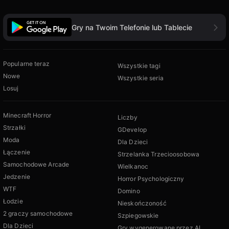
Gry na Twoim Telefonie lub Tablecie
Popularne teraz
Wszystkie tagi
Nowe
Wszystkie seria
Losuj
Minecraft Horror
Liczby
Strzałki
GDevelop
Moda
Dla Dzieci
Łączenie
Strzelanka Trzecioosobowa
Samochodowe Arcade
Wielkanoc
Jedzenie
Horror Psychologiczny
WTF
Domino
Łodzie
Nieskończoność
2 graczy samochodowe
Szpiegowskie
Dla Dzieci
Gry wygenerowane przez AI