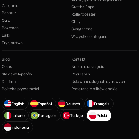
Zabijanie
Cut the Rope
Parkour
RollerCoaster
Quiz
Obby
Pokemon
Świąteczne
Lalki
Wszystkie kategorie
Fryzjerstwo
Blog
Kontakt
O nas
Notice o usunięciu
dla deweloperów
Regulamin
Dla firm
Ustawa o usługach cyfrowych
Polityka prywatności
Preferencje plików cookie
English
Español
Deutsch
Français
Italiano
Português
Türkçe
Polski
Indonesia