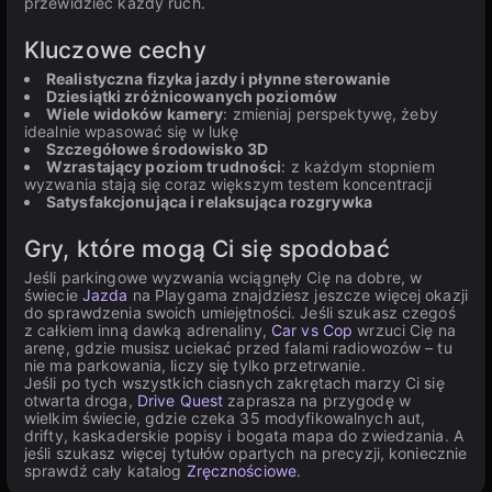
przewidzieć każdy ruch.
Kluczowe cechy
Realistyczna fizyka jazdy i płynne sterowanie
Dziesiątki zróżnicowanych poziomów
Wiele widoków kamery
: zmieniaj perspektywę, żeby
idealnie wpasować się w lukę
Szczegółowe środowisko 3D
Wzrastający poziom trudności
: z każdym stopniem
wyzwania stają się coraz większym testem koncentracji
Satysfakcjonująca i relaksująca rozgrywka
Gry, które mogą Ci się spodobać
Jeśli parkingowe wyzwania wciągnęły Cię na dobre, w
świecie
Jazda
na Playgama znajdziesz jeszcze więcej okazji
do sprawdzenia swoich umiejętności. Jeśli szukasz czegoś
z całkiem inną dawką adrenaliny,
Car vs Cop
wrzuci Cię na
arenę, gdzie musisz uciekać przed falami radiowozów – tu
nie ma parkowania, liczy się tylko przetrwanie.
Jeśli po tych wszystkich ciasnych zakrętach marzy Ci się
otwarta droga,
Drive Quest
zaprasza na przygodę w
wielkim świecie, gdzie czeka 35 modyfikowalnych aut,
drifty, kaskaderskie popisy i bogata mapa do zwiedzania. A
jeśli szukasz więcej tytułów opartych na precyzji, koniecznie
sprawdź cały katalog
Zręcznościowe
.